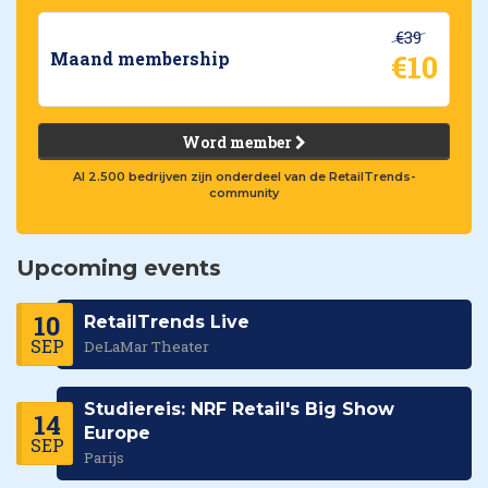
€39
€10
Maand membership
Word member
Al 2.500 bedrijven zijn onderdeel van de RetailTrends-
community
Upcoming events
10
RetailTrends Live
SEP
DeLaMar Theater
Studiereis: NRF Retail's Big Show
14
Europe
SEP
Parijs