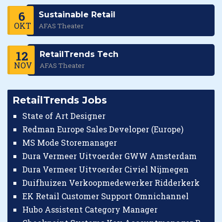
6
Sustainable Retail
OKT
AFAS Theater
12
RetailTrends Tech
NOV
AFAS Theater
RetailTrends Jobs
State of Art Designer
Redman Europe Sales Developer (Europe)
MS Mode Storemanager
Dura Vermeer Uitvoerder GWW Amsterdam
Dura Vermeer Uitvoerder Civiel Nijmegen
Duifhuizen Verkoopmedewerker Ridderkerk
EK Retail Customer Support Omnichannel
Hubo Assistent Category Manager