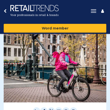
Toggle
Voor professionals in retail & brands
navigat
Word member