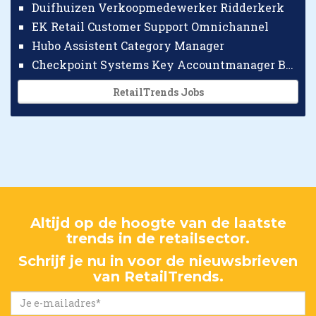
Duifhuizen Verkoopmedewerker Ridderkerk
EK Retail Customer Support Omnichannel
Hubo Assistent Category Manager
Checkpoint Systems Key Accountmanager Benelux
RetailTrends Jobs
Altijd op de hoogte van de laatste
trends in de retailsector.
Schrijf je nu in voor de nieuwsbrieven
van RetailTrends.