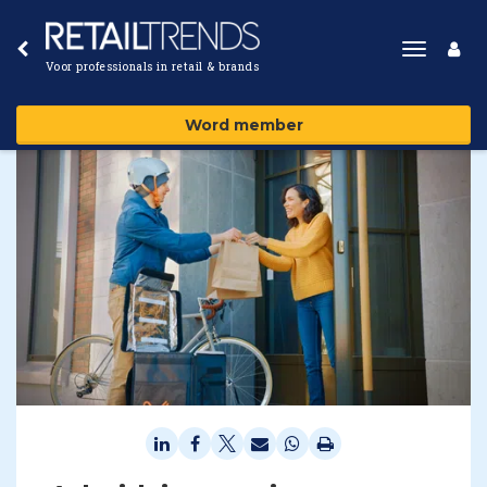
Toggle
Voor professionals in retail & brands
navigat
Word member