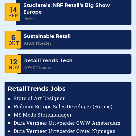
Studiereis: NRF Retail's Big Show
14
Europe
SEP
Parijs
6
Sustainable Retail
OKT
AFAS Theater
12
RetailTrends Tech
NOV
AFAS Theater
RetailTrends Jobs
State of Art Designer
Redman Europe Sales Developer (Europe)
MS Mode Storemanager
Dura Vermeer Uitvoerder GWW Amsterdam
Dura Vermeer Uitvoerder Civiel Nijmegen