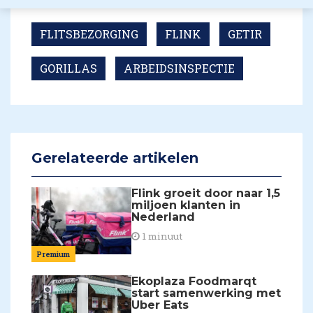
FLITSBEZORGING
FLINK
GETIR
GORILLAS
ARBEIDSINSPECTIE
Gerelateerde artikelen
Flink groeit door naar 1,5
miljoen klanten in
Nederland
1 minuut
Premium
Ekoplaza Foodmarqt
start samenwerking met
Uber Eats