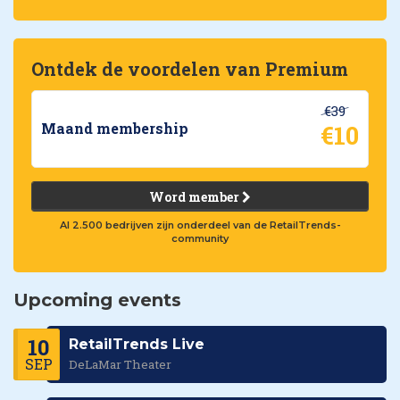
Ontdek de voordelen van Premium
€39
€10
Maand membership
Word member
Al 2.500 bedrijven zijn onderdeel van de RetailTrends-
community
Upcoming events
10
RetailTrends Live
SEP
DeLaMar Theater