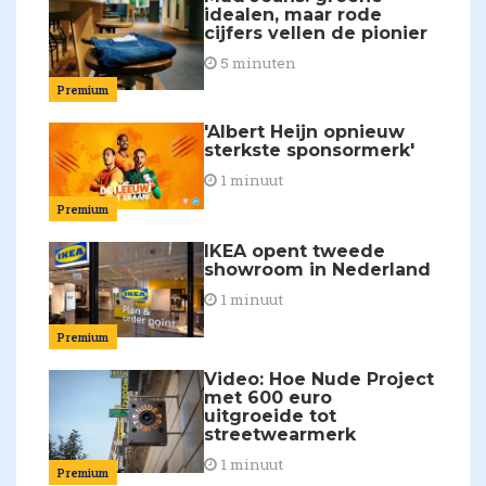
idealen, maar rode
cijfers vellen de pionier
5 minuten
Premium
'Albert Heijn opnieuw
sterkste sponsormerk'
1 minuut
Premium
IKEA opent tweede
showroom in Nederland
1 minuut
Premium
Video: Hoe Nude Project
met 600 euro
uitgroeide tot
streetwearmerk
1 minuut
Premium