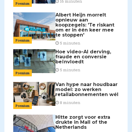
16 minuten
Premium
Albert Heijn morrelt
opnieuw aan
koopzegels: 'Te riskant
om er in één keer mee
te stoppen'
Premium
5 minuten
Hoe video-AI derving,
fraude en conversie
beïnvloedt
5 minuten
Premium
Van hype naar houdbaar
model: zo werken
retailabonnementen wél
8 minuten
Premium
Hitte zorgt voor extra
drukte in Mall of the
Netherlands