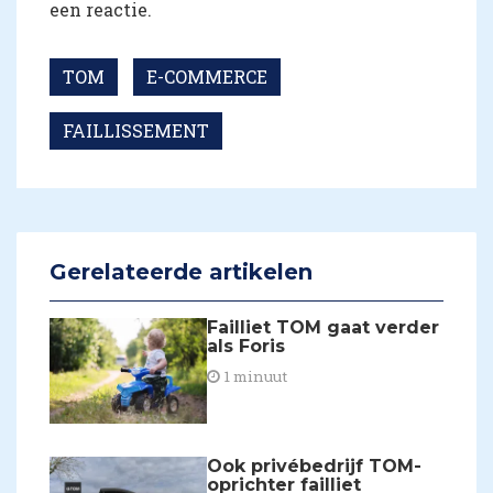
een reactie.
TOM
E-COMMERCE
FAILLISSEMENT
Gerelateerde artikelen
Failliet TOM gaat verder
als Foris
1 minuut
Ook privébedrijf TOM-
oprichter failliet