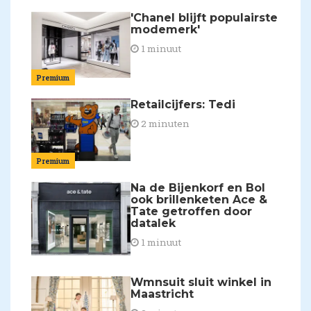
'Chanel blijft populairste
modemerk'
1 minuut
Premium
Retailcijfers: Tedi
2 minuten
Premium
Na de Bijenkorf en Bol
ook brillenketen Ace &
Tate getroffen door
datalek
1 minuut
Wmnsuit sluit winkel in
Maastricht