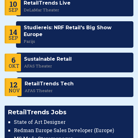
10
RetailTrends Live
SEP
DeLaMar Theater
Studiereis: NRF Retail's Big Show
14
Europe
SEP
Parijs
6
Sustainable Retail
OKT
AFAS Theater
12
RetailTrends Tech
NOV
AFAS Theater
RetailTrends Jobs
State of Art Designer
Redman Europe Sales Developer (Europe)