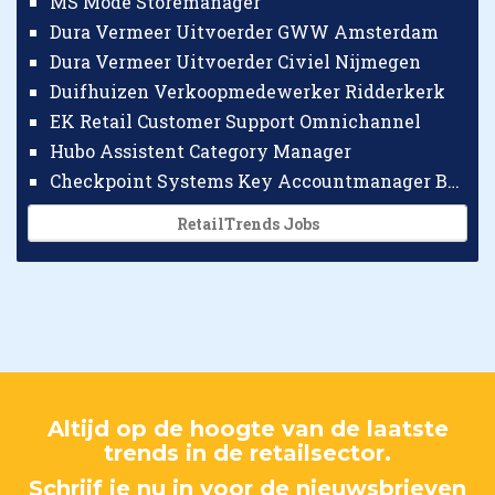
MS Mode Storemanager
Dura Vermeer Uitvoerder GWW Amsterdam
Dura Vermeer Uitvoerder Civiel Nijmegen
Duifhuizen Verkoopmedewerker Ridderkerk
EK Retail Customer Support Omnichannel
Hubo Assistent Category Manager
Checkpoint Systems Key Accountmanager Benelux
RetailTrends Jobs
Altijd op de hoogte van de laatste
trends in de retailsector.
Schrijf je nu in voor de nieuwsbrieven