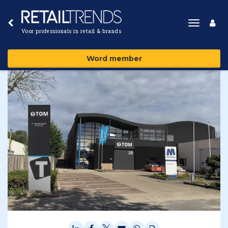
Toggle
Voor professionals in retail & brands
navigat
Word member