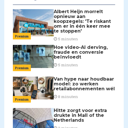
Albert Heijn morrelt
opnieuw aan
koopzegels: 'Te riskant
om er in één keer mee
te stoppen'
Premium
5 minuten
Hoe video-AI derving,
fraude en conversie
beïnvloedt
5 minuten
Premium
Van hype naar houdbaar
model: zo werken
retailabonnementen wél
8 minuten
Premium
Hitte zorgt voor extra
drukte in Mall of the
Netherlands