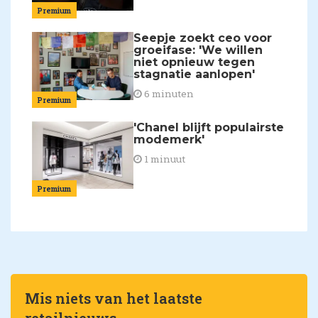
Premium
Seepje zoekt ceo voor
groeifase: 'We willen
niet opnieuw tegen
stagnatie aanlopen'
6 minuten
Premium
'Chanel blijft populairste
modemerk'
1 minuut
Premium
Mis niets van het laatste
retailnieuws