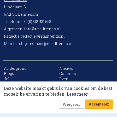
Lindelaan 8
6721 VC Bennekom
Telefoon: +31 (0) 318 431 553
Algemeen:
info@retailtrends.nl
Redactie:
redactie@retailtrends.nl
Membership:
member@retailtrends.nl
Achtergrond
Nieuws
10 collega’s
Blogs
Columns
Jobs
Events
Contact
Word member
Deze website maakt gebruik van cookies om de best
Archief
Sitemap
Korting op events
mogelijke ervaring te bieden.
Lees meer
Accepteren
Weigeren
Website is powered by