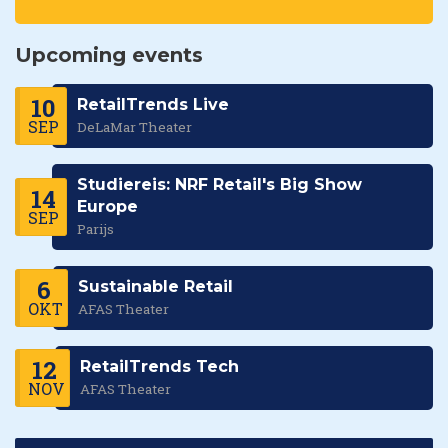
Upcoming events
10
RetailTrends Live
SEP
DeLaMar Theater
Studiereis: NRF Retail's Big Show
14
Europe
SEP
Parijs
6
Sustainable Retail
OKT
AFAS Theater
12
RetailTrends Tech
NOV
AFAS Theater