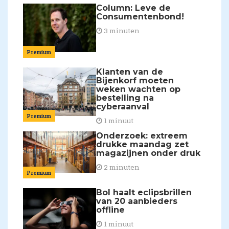
Column: Leve de
Consumentenbond!
3 minuten
Premium
Klanten van de
Bijenkorf moeten
weken wachten op
bestelling na
cyberaanval
Premium
1 minuut
Onderzoek: extreem
drukke maandag zet
magazijnen onder druk
2 minuten
Premium
Bol haalt eclipsbrillen
van 20 aanbieders
offline
1 minuut