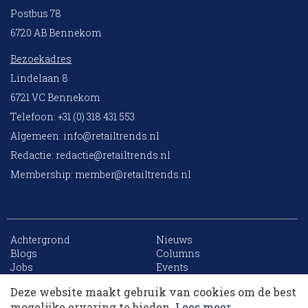
Postbus 78
6720 AB Bennekom
Bezoekadres
Lindelaan 8
6721 VC Bennekom
Telefoon: +31 (0) 318 431 553
Algemeen:
info@retailtrends.nl
Redactie:
redactie@retailtrends.nl
Membership:
member@retailtrends.nl
Achtergrond
Nieuws
10 collega’s
Blogs
Columns
Jobs
Events
Contact
Word member
Deze website maakt gebruik van cookies om de best
Archief
Sitemap
Korting op events
mogelijke ervaring te bieden.
Lees meer