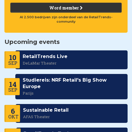
Word member
Al 2.500 bedrijven zijn onderdeel van de RetailTrends-
community
Upcoming events
10
RetailTrends Live
SEP
DeLaMar Theater
Studiereis: NRF Retail's Big Show
14
Europe
SEP
Parijs
6
Sustainable Retail
OKT
AFAS Theater