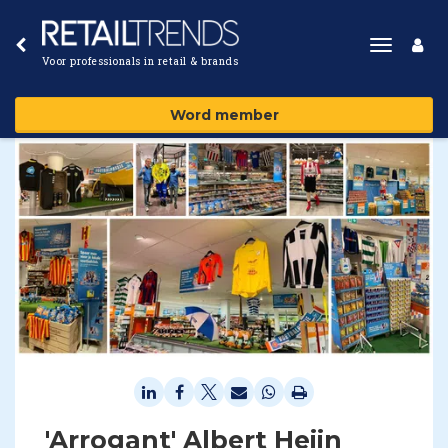
Toggle
Voor professionals in retail & brands
navigat
Word member
'Arrogant' Albert Heijn