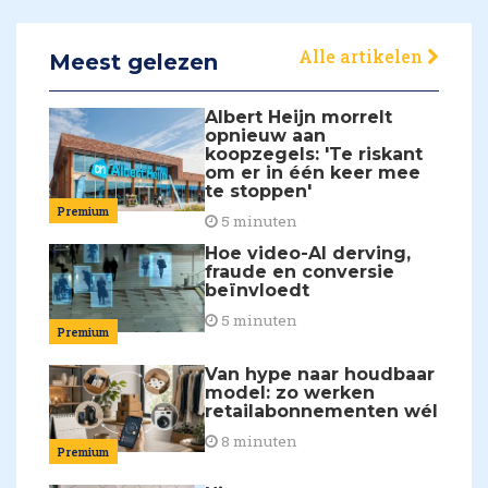
Alle artikelen
Meest gelezen
Albert Heijn morrelt
opnieuw aan
koopzegels: 'Te riskant
om er in één keer mee
te stoppen'
Premium
5 minuten
Hoe video-AI derving,
fraude en conversie
beïnvloedt
5 minuten
Premium
Van hype naar houdbaar
model: zo werken
retailabonnementen wél
8 minuten
Premium