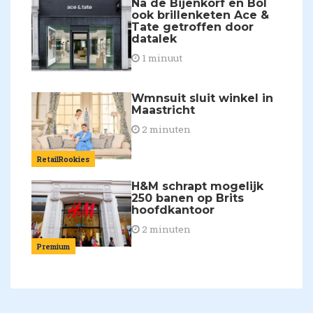
Na de Bijenkorf en Bol
ook brillenketen Ace &
Tate getroffen door
datalek
1 minuut
Wmnsuit sluit winkel in
Maastricht
2 minuten
RetailRookies
H&M schrapt mogelijk
250 banen op Brits
hoofdkantoor
2 minuten
Premium