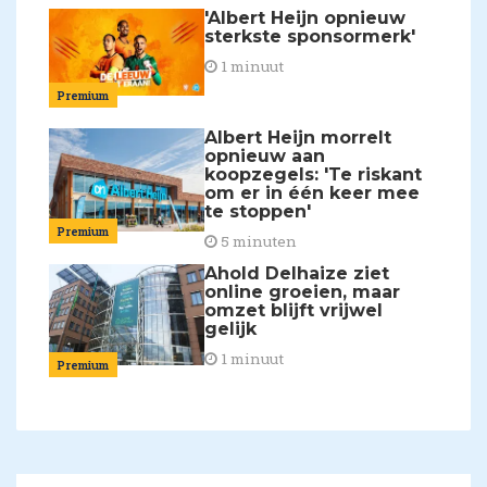
'Albert Heijn opnieuw
sterkste sponsormerk'
1 minuut
Premium
Albert Heijn morrelt
opnieuw aan
koopzegels: 'Te riskant
om er in één keer mee
te stoppen'
Premium
5 minuten
Ahold Delhaize ziet
online groeien, maar
omzet blijft vrijwel
gelijk
1 minuut
Premium