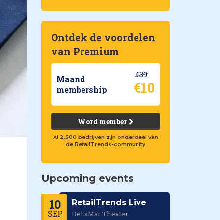
Ontdek de voordelen
van Premium
€39
Maand
€10
membership
Word member
Al 2.500 bedrijven zijn onderdeel van
de RetailTrends-community
Upcoming events
10
RetailTrends Live
SEP
DeLaMar Theater