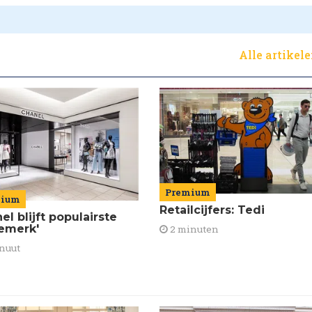
Alle artikel
Premium
mium
Retailcijfers: Tedi
el blijft populairste
emerk'
2 minuten
nuut