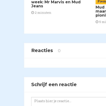
Pre
week: Mr Marvis en Mud
Jeans
Mud 
maar
2 minuten
pion
5 m
Reacties
0
Schrijf een reactie