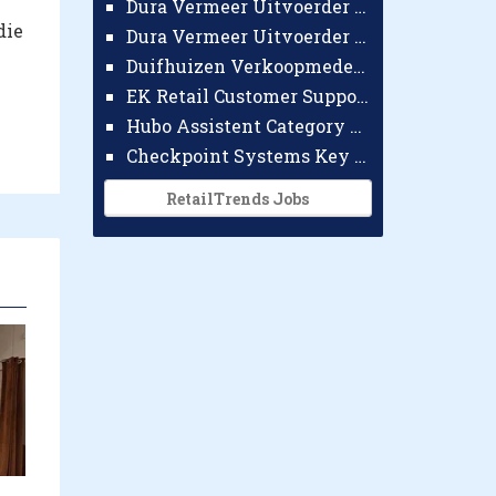
Dura Vermeer Uitvoerder GWW Amsterdam
die
Dura Vermeer Uitvoerder Civiel Nijmegen
Duifhuizen Verkoopmedewerker Ridderkerk
EK Retail Customer Support Omnichannel
Hubo Assistent Category Manager
Checkpoint Systems Key Accountmanager Benelux
RetailTrends Jobs