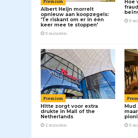
Premium
Hoe 
frau
Albert Heijn morrelt
beïn
opnieuw aan koopzegels:
'Te riskant om er in één
5 m
keer mee te stoppen'
5 minuten
Premium
Pre
Hitte zorgt voor extra
Mud 
drukte in Mall of the
maar
Netherlands
pion
2 minuten
5 m