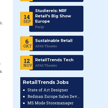
Studiereis: NRF
14
Retail's Big Show
SEP
Europe
n.
Parijs
6
Sustainable Retail
OKT
AFAS Theater
12
RetailTrends Tech
e
NOV
AFAS Theater
n
RetailTrends Jobs
State of Art Designer
Redman Europe Sales Developer (Europe)
MS Mode Storemanager