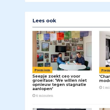
Lees ook
Premium
Pre
Seepje zoekt ceo voor
'Chan
groeifase: 'We willen niet
mod
opnieuw tegen stagnatie
1 mi
aanlopen'
6 minuten