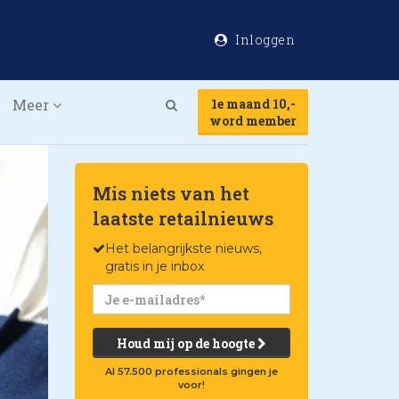
Inloggen
Meer
1e maand 10,-
Search
word member
Mis niets van het
laatste retailnieuws
Het belangrijkste nieuws,
gratis in je inbox
Houd mij op de hoogte
Al 57.500 professionals gingen je
voor!