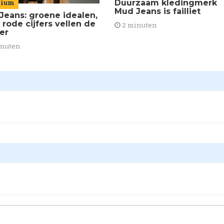
Duurzaam kledingmerk
mium
Mud Jeans is failliet
Jeans: groene idealen,
 rode cijfers vellen de
2 minuten
ier
inuten