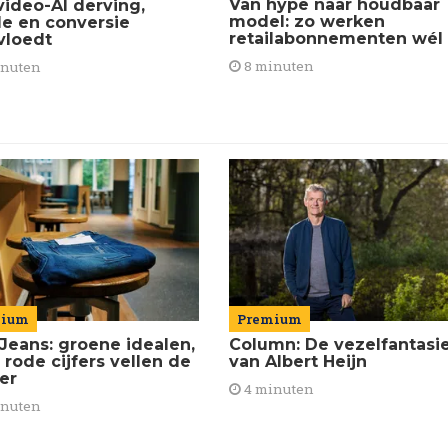
Van hype naar houdbaar
video-AI derving,
model: zo werken
de en conversie
retailabonnementen wél
vloedt
8 minuten
inuten
mium
Premium
Jeans: groene idealen,
Column: De vezelfantasi
 rode cijfers vellen de
van Albert Heijn
ier
4 minuten
inuten