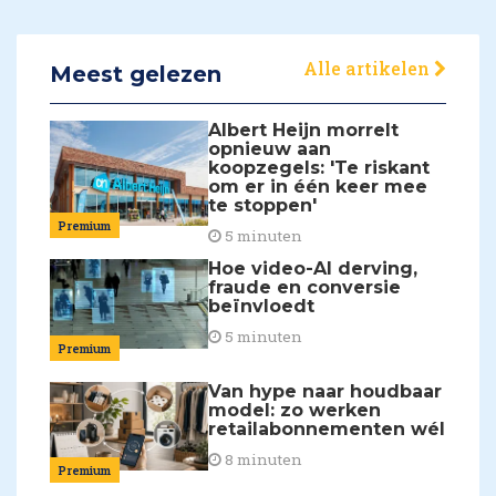
Alle artikelen
Meest gelezen
Albert Heijn morrelt
opnieuw aan
koopzegels: 'Te riskant
om er in één keer mee
te stoppen'
Premium
5 minuten
Hoe video-AI derving,
fraude en conversie
beïnvloedt
5 minuten
Premium
Van hype naar houdbaar
model: zo werken
retailabonnementen wél
8 minuten
Premium