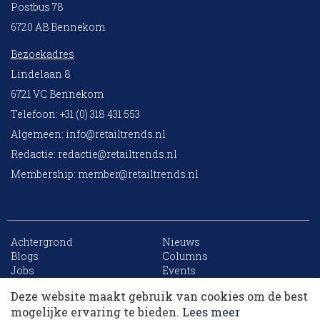
Postbus 78
6720 AB Bennekom
Bezoekadres
Lindelaan 8
6721 VC Bennekom
Telefoon: +31 (0) 318 431 553
Algemeen:
info@retailtrends.nl
Redactie:
redactie@retailtrends.nl
Membership:
member@retailtrends.nl
Achtergrond
Nieuws
Blogs
Columns
Jobs
Events
Contact
Word member
Deze website maakt gebruik van cookies om de best
Archief
Sitemap
Dit artikel krijg je cadeau. Lees alles van
mogelijke ervaring te bieden.
Lees meer
RetailTrends voor slechts € 10,- (eerste maand).