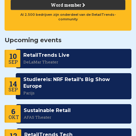
Word member
Al 2.500 bedrijven zijn onderdeel van de RetailTrends-
community
Upcoming events
10
RetailTrends Live
SEP
DeLaMar Theater
Studiereis: NRF Retail's Big Show
14
Europe
SEP
Parijs
6
Sustainable Retail
OKT
AFAS Theater
12
RetailTrends Tech