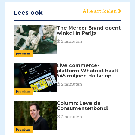
Alle artikelen
Lees ook
The Mercer Brand opent
winkel in Parijs
2 minuten
Premium
Live commerce-
platform Whatnot haalt
545 miljoen dollar op
2 minuten
Premium
Column: Leve de
Consumentenbond!
3 minuten
Premium