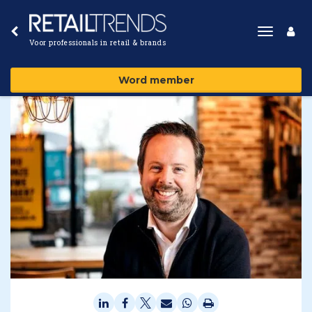
Toggle
Voor professionals in retail & brands
navigat
Word member