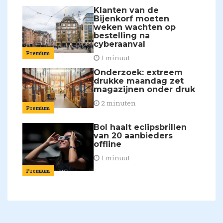
Klanten van de
Bijenkorf moeten
weken wachten op
bestelling na
cyberaanval
Premium
1 minuut
Onderzoek: extreem
drukke maandag zet
magazijnen onder druk
2 minuten
Premium
Bol haalt eclipsbrillen
van 20 aanbieders
offline
1 minuut
Premium