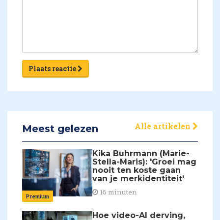
Plaats reactie
Alle artikelen
Meest gelezen
Kika Buhrmann (Marie-
Stella-Maris): 'Groei mag
nooit ten koste gaan
van je merkidentiteit'
16 minuten
Premium
Hoe video-AI derving,