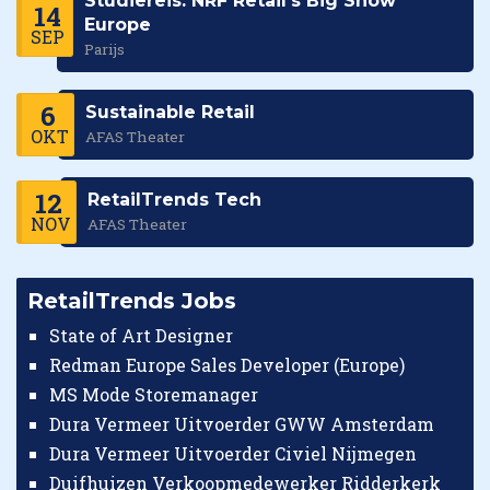
Studiereis: NRF Retail's Big Show
14
Europe
SEP
Parijs
6
Sustainable Retail
OKT
AFAS Theater
12
RetailTrends Tech
NOV
AFAS Theater
RetailTrends Jobs
State of Art Designer
Redman Europe Sales Developer (Europe)
MS Mode Storemanager
Dura Vermeer Uitvoerder GWW Amsterdam
Dura Vermeer Uitvoerder Civiel Nijmegen
Duifhuizen Verkoopmedewerker Ridderkerk