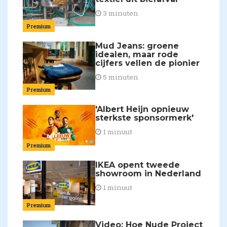
3 minuten
Premium
Mud Jeans: groene
idealen, maar rode
cijfers vellen de pionier
5 minuten
Premium
'Albert Heijn opnieuw
sterkste sponsormerk'
1 minuut
Premium
IKEA opent tweede
showroom in Nederland
1 minuut
Premium
Video: Hoe Nude Project