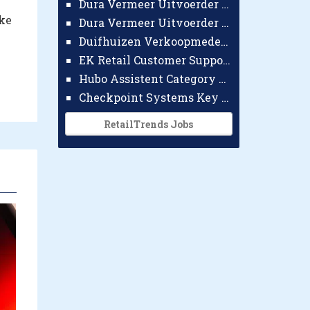
Dura Vermeer Uitvoerder GWW Amsterdam
jke
Dura Vermeer Uitvoerder Civiel Nijmegen
Duifhuizen Verkoopmedewerker Ridderkerk
EK Retail Customer Support Omnichannel
Hubo Assistent Category Manager
Checkpoint Systems Key Accountmanager Benelux
RetailTrends Jobs