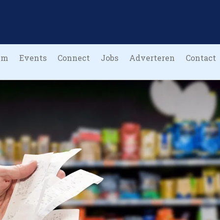
um
Events
Connect
Jobs
Adverteren
Contact