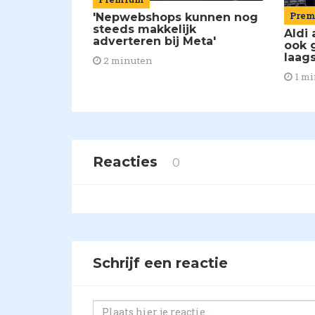
Pre
'Nepwebshops kunnen nog
steeds makkelijk
Aldi 
adverteren bij Meta'
ook 
laag
2 minuten
1 mi
Reacties
0
Schrijf een reactie