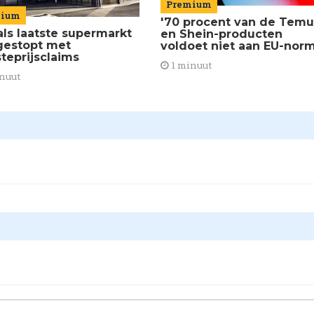
Premium
mium
'70 procent van de Temu
als laatste supermarkt
en Shein-producten
gestopt met
voldoet niet aan EU-norm
steprijsclaims
1 minuut
nuut