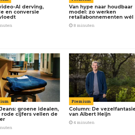
Van hype naar houdbaar
video-AI derving,
model: zo werken
de en conversie
retailabonnementen wél
vloedt
8 minuten
inuten
mium
Premium
Jeans: groene idealen,
Column: De vezelfantasi
 rode cijfers vellen de
van Albert Heijn
ier
4 minuten
inuten