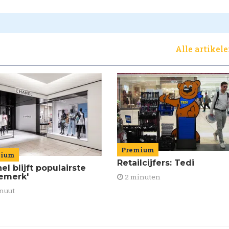
Alle artikel
Premium
mium
Retailcijfers: Tedi
el blijft populairste
emerk'
2 minuten
nuut