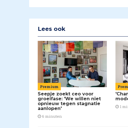
Lees ook
Premium
Pre
Seepje zoekt ceo voor
'Chan
groeifase: 'We willen niet
mod
opnieuw tegen stagnatie
1 mi
aanlopen'
6 minuten