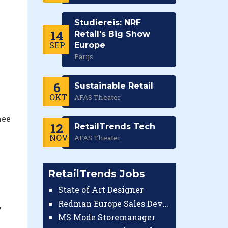
Studiereis: NRF
14
Retail's Big Show
SEP
Europe
Parijs
6
Sustainable Retail
OKT
AFAS Theater
mee
12
RetailTrends Tech
NOV
AFAS Theater
RetailTrends Jobs
State of Art Designer
Redman Europe Sales Developer (Europe)
,
MS Mode Storemanager