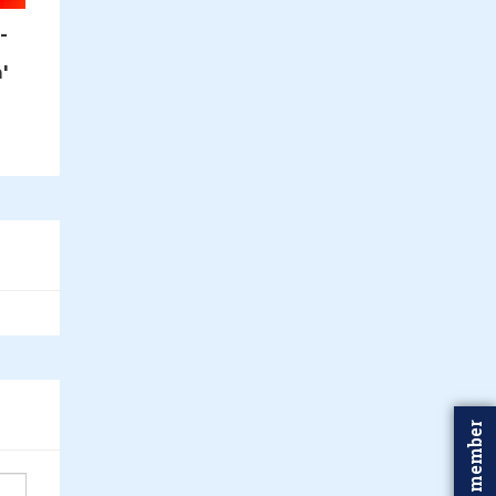
-
'
Word member