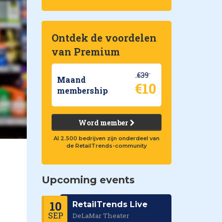
Ontdek de voordelen
van Premium
€39
Maand
€10
membership
Word member
Al 2.500 bedrijven zijn onderdeel van
de RetailTrends-community
Upcoming events
10
RetailTrends Live
SEP
DeLaMar Theater