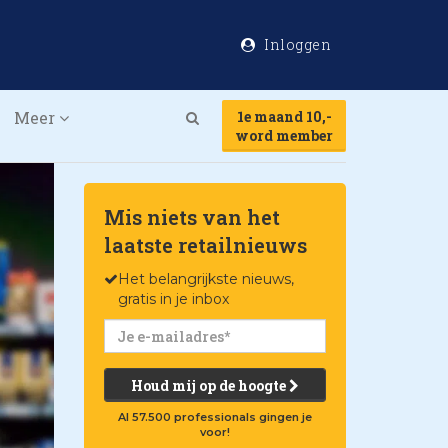
Inloggen
Meer
1e maand 10,-
Search
word member
Mis niets van het
laatste retailnieuws
Het belangrijkste nieuws,
gratis in je inbox
Houd mij op de hoogte
Al 57.500 professionals gingen je
voor!