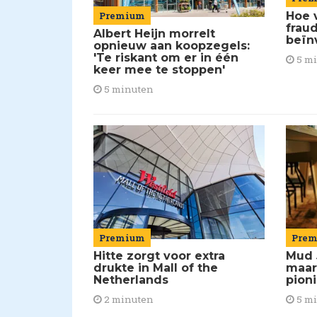
Premium
Hoe 
frau
Albert Heijn morrelt
beïn
opnieuw aan koopzegels:
'Te riskant om er in één
5 m
keer mee te stoppen'
5 minuten
Premium
Pre
Hitte zorgt voor extra
Mud 
drukte in Mall of the
maar
Netherlands
pion
2 minuten
5 m