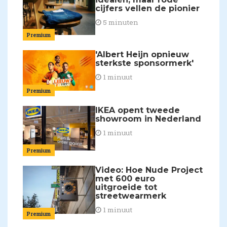
cijfers vellen de pionier
5 minuten
Premium
'Albert Heijn opnieuw
sterkste sponsormerk'
1 minuut
Premium
IKEA opent tweede
showroom in Nederland
1 minuut
Premium
Video: Hoe Nude Project
met 600 euro
uitgroeide tot
streetwearmerk
1 minuut
Premium