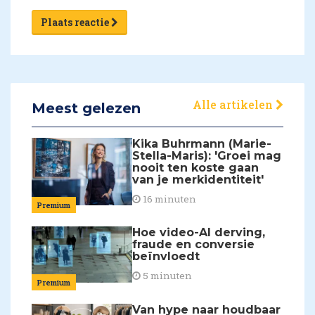
Plaats reactie
Alle artikelen
Meest gelezen
Kika Buhrmann (Marie-
Stella-Maris): 'Groei mag
nooit ten koste gaan
van je merkidentiteit'
16 minuten
Premium
Hoe video-AI derving,
fraude en conversie
beïnvloedt
5 minuten
Premium
Van hype naar houdbaar