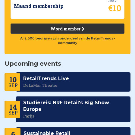
€10
Maand membership
Word member
Al 2.500 bedrijven zijn onderdeel van de RetailTrends-
community
Upcoming events
10
RetailTrends Live
SEP
DeLaMar Theater
Studiereis: NRF Retail's Big Show
14
Europe
SEP
Parijs
6
Sustainable Retail