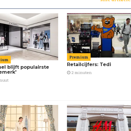
Premium
mium
Retailcijfers: Tedi
el blijft populairste
emerk'
2 minuten
nuut