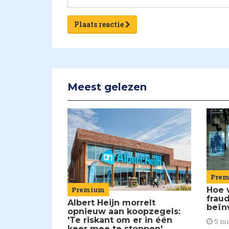
Plaats reactie
Meest gelezen
Pre
Premium
Hoe 
frau
Albert Heijn morrelt
beïn
opnieuw aan koopzegels:
'Te riskant om er in één
5 m
keer mee te stoppen'