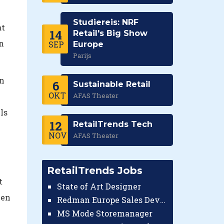
Studiereis: NRF
at
14
Retail's Big Show
n
SEP
Europe
Parijs
on
6
Sustainable Retail
OKT
AFAS Theater
ls
12
RetailTrends Tech
NOV
AFAS Theater
e
RetailTrends Jobs
t
State of Art Designer
ien
Redman Europe Sales Developer (Europe)
MS Mode Storemanager