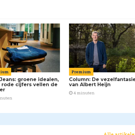
mium
Premium
Jeans: groene idealen,
Column: De vezelfantasi
 rode cijfers vellen de
van Albert Heijn
ier
4 minuten
inuten
Alle artikel