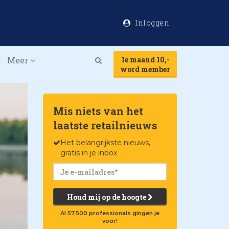
Inloggen
Meer
1e maand 10,-
Search
word member
Mis niets van het
laatste retailnieuws
Het belangrijkste nieuws,
gratis in je inbox
Houd mij op de hoogte
Al 57.500 professionals gingen je
voor!