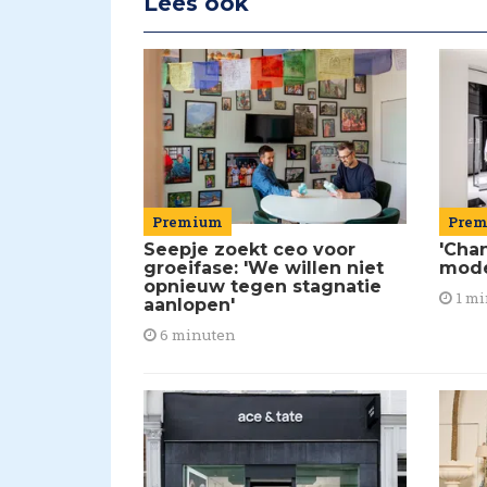
Lees ook
Premium
Pre
Seepje zoekt ceo voor
'Chan
groeifase: 'We willen niet
mod
opnieuw tegen stagnatie
1 mi
aanlopen'
6 minuten