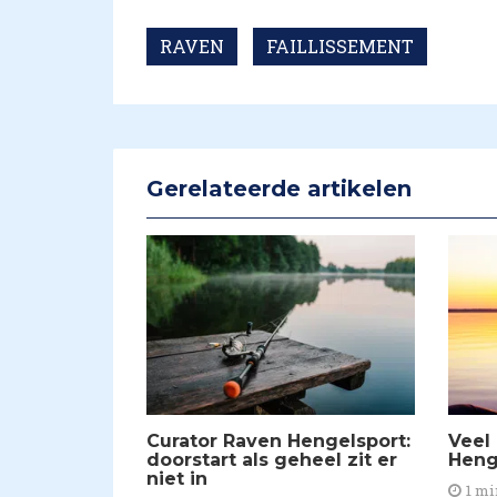
RAVEN
FAILLISSEMENT
Gerelateerde artikelen
Curator Raven Hengelsport:
Veel
doorstart als geheel zit er
Heng
niet in
1 mi