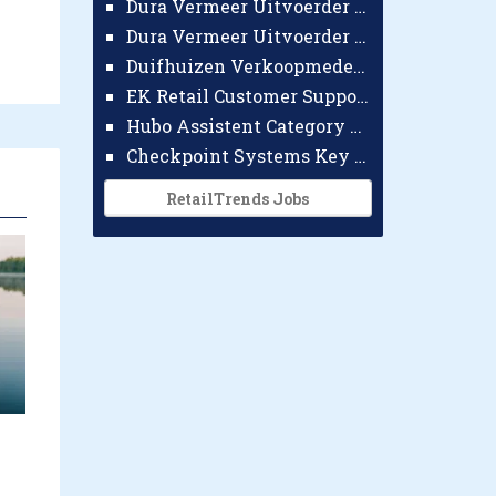
Dura Vermeer Uitvoerder GWW Amsterdam
Dura Vermeer Uitvoerder Civiel Nijmegen
Duifhuizen Verkoopmedewerker Ridderkerk
EK Retail Customer Support Omnichannel
Hubo Assistent Category Manager
Checkpoint Systems Key Accountmanager Benelux
RetailTrends Jobs