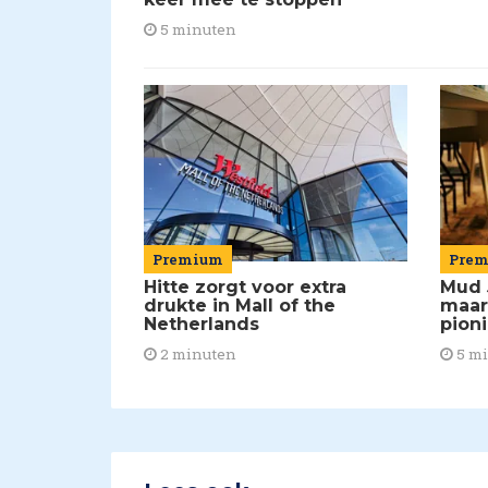
5 minuten
Premium
Pre
Hitte zorgt voor extra
Mud 
drukte in Mall of the
maar
Netherlands
pion
2 minuten
5 m