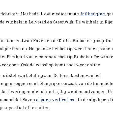
oorstart. Het bedrijf, dat medio januari
failliet ging
, ga
e winkels in Lelystad en Steenwijk. De winkels in Rije
ers Dion en Iwan Raven en de Duitse Brubaker-groep. Di
volgde hem op. Nu gaan ze het bedrijf weer leiden, samen
ter Eberhard van e-commercebedrijf Brubaker. De winke
 weer open. Ook de webshop komt snel weer online.
 uitstel van betaling aan. De forse kosten van het
eigen zeggen een belangrijke oorzaak van de financiël
dat leveringen niet of niet tijdig werden ontvangen. Ui
e maand dat Raven
al jaren verlies leed
. In de afgelopen t
aar positief af te sluiten.