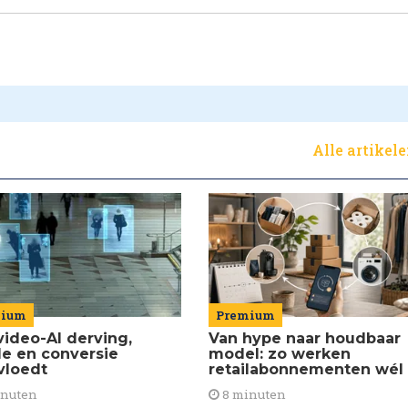
Alle artikel
Premium
mium
Van hype naar houdbaar
video-AI derving,
model: zo werken
de en conversie
retailabonnementen wél
vloedt
8 minuten
inuten