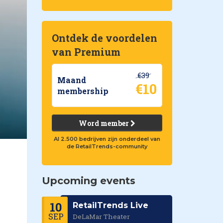
Ontdek de voordelen
van Premium
€39
Maand
€10
membership
Word member
Al 2.500 bedrijven zijn onderdeel van
de RetailTrends-community
Upcoming events
10
RetailTrends Live
SEP
DeLaMar Theater