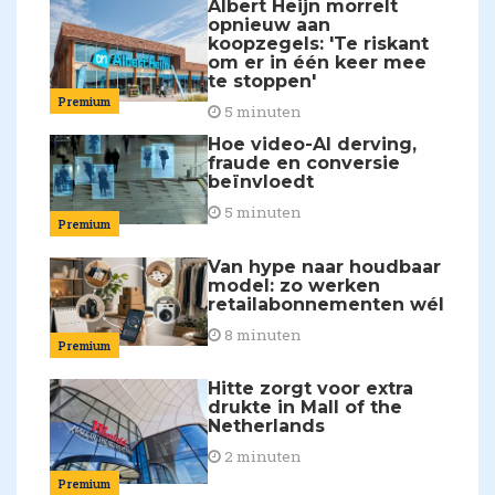
Albert Heijn morrelt
opnieuw aan
koopzegels: 'Te riskant
om er in één keer mee
te stoppen'
Premium
5 minuten
Hoe video-AI derving,
fraude en conversie
beïnvloedt
5 minuten
Premium
Van hype naar houdbaar
model: zo werken
retailabonnementen wél
8 minuten
Premium
Hitte zorgt voor extra
drukte in Mall of the
Netherlands
2 minuten
Premium