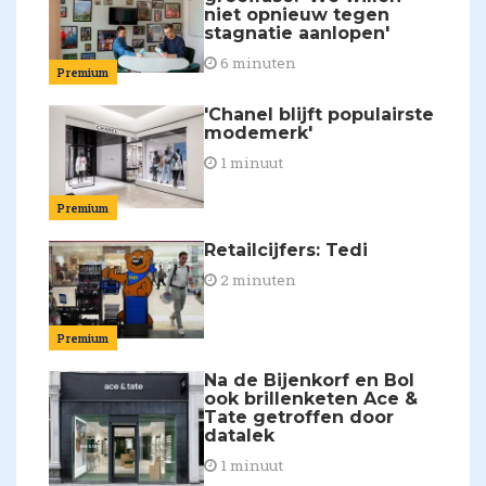
niet opnieuw tegen
stagnatie aanlopen'
6 minuten
Premium
'Chanel blijft populairste
modemerk'
1 minuut
Premium
Retailcijfers: Tedi
2 minuten
Premium
Na de Bijenkorf en Bol
ook brillenketen Ace &
Tate getroffen door
datalek
1 minuut