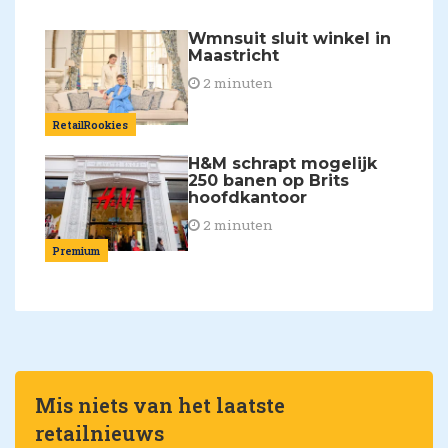
Wmnsuit sluit winkel in
Maastricht
2 minuten
RetailRookies
H&M schrapt mogelijk
250 banen op Brits
hoofdkantoor
2 minuten
Premium
Mis niets van het laatste
retailnieuws