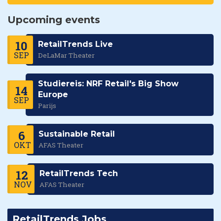
Upcoming events
10
RetailTrends Live
SEP
DeLaMar Theater
Studiereis: NRF Retail's Big Show
14
Europe
SEP
Parijs
6
Sustainable Retail
OKT
AFAS Theater
12
RetailTrends Tech
NOV
AFAS Theater
RetailTrends Jobs