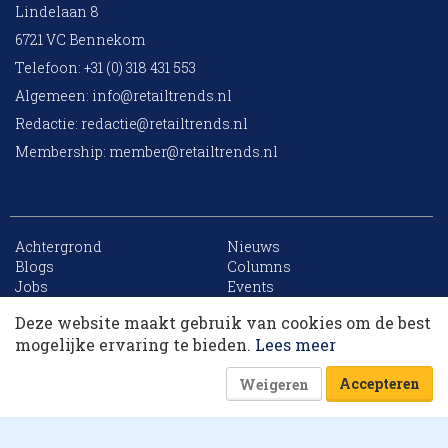
Lindelaan 8
6721 VC Bennekom
Telefoon: +31 (0) 318 431 553
Algemeen:
info@retailtrends.nl
Redactie:
redactie@retailtrends.nl
Membership:
member@retailtrends.nl
Achtergrond
Nieuws
10 collega’s
Blogs
Columns
Jobs
Events
Contact
Word member
Deze website maakt gebruik van cookies om de best
Archief
Sitemap
Korting op events
mogelijke ervaring te bieden.
Lees meer
Accepteren
Weigeren
Website is powered by