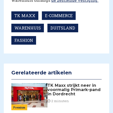
warenhuis onlangs
de zestiende vestiging.
TK MAXX
E-COMMERCE
WARENHUIS
DUITSLAND
FASHION
Gerelateerde artikelen
TK Maxx strijkt neer in
voormalig Primark-pand
in Dordrecht
2 minuten
Premium