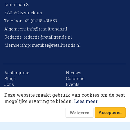
Lindelaan 8
6721 VC Bennekom
Telefoon: +31 (0) 318 431 553
Algemeen:
info@retailtrends.nl
Redactie:
redactie@retailtrends.nl
Membership:
member@retailtrends.nl
Achtergrond
Nieuws
10 collega’s
Blogs
Columns
Jobs
Events
Contact
Word member
Deze website maakt gebruik van cookies om de best
Archief
Sitemap
Korting op events
mogelijke ervaring te bieden.
Lees meer
Accepteren
Weigeren
Website is powered by