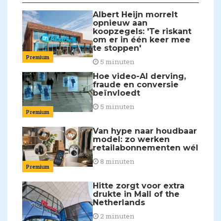
Albert Heijn morrelt
opnieuw aan
koopzegels: 'Te riskant
om er in één keer mee
te stoppen'
Premium
5 minuten
Hoe video-AI derving,
fraude en conversie
beïnvloedt
5 minuten
Premium
Van hype naar houdbaar
model: zo werken
retailabonnementen wél
8 minuten
Premium
Hitte zorgt voor extra
drukte in Mall of the
Netherlands
2 minuten