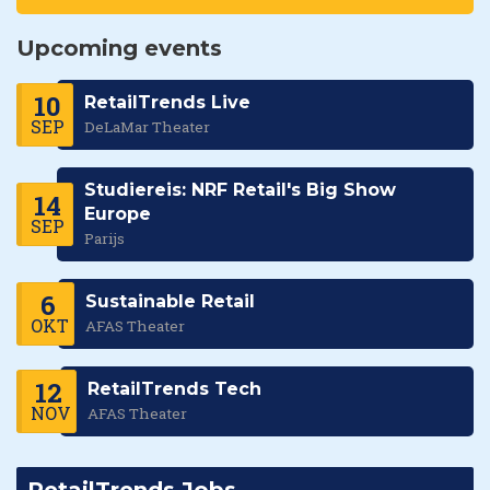
Upcoming events
10
RetailTrends Live
SEP
DeLaMar Theater
Studiereis: NRF Retail's Big Show
14
Europe
SEP
Parijs
6
Sustainable Retail
OKT
AFAS Theater
12
RetailTrends Tech
NOV
AFAS Theater