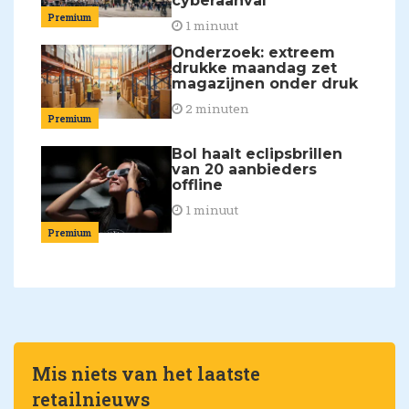
cyberaanval
Premium
1 minuut
Onderzoek: extreem
drukke maandag zet
magazijnen onder druk
2 minuten
Premium
Bol haalt eclipsbrillen
van 20 aanbieders
offline
1 minuut
Premium
Mis niets van het laatste
retailnieuws