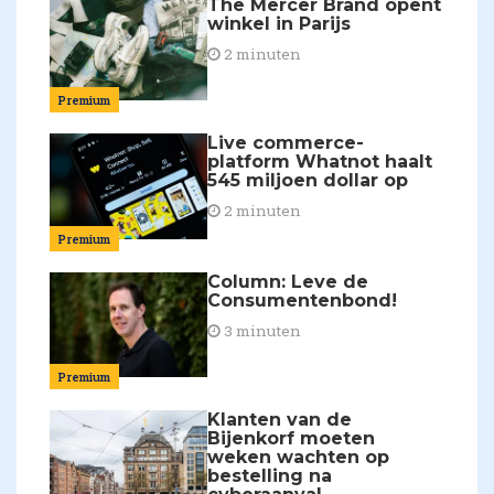
The Mercer Brand opent
winkel in Parijs
2 minuten
Premium
Live commerce-
platform Whatnot haalt
545 miljoen dollar op
2 minuten
Premium
Column: Leve de
Consumentenbond!
3 minuten
Premium
Klanten van de
Bijenkorf moeten
weken wachten op
bestelling na