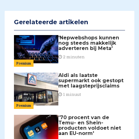
Gerelateerde artikelen
'Nepwebshops kunnen
nog steeds makkelijk
adverteren bij Meta'
2 minuten
Premium
Aldi als laatste
supermarkt ook gestopt
met laagsteprijsclaims
1 minuut
Premium
'70 procent van de
Temu- en Shein-
producten voldoet niet
aan EU-norm'