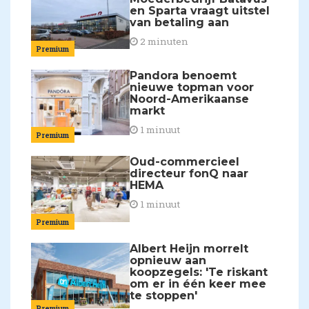
en Sparta vraagt uitstel
van betaling aan
2 minuten
Premium
Pandora benoemt
nieuwe topman voor
Noord-Amerikaanse
markt
1 minuut
Premium
Oud-commercieel
directeur fonQ naar
HEMA
1 minuut
Premium
Albert Heijn morrelt
opnieuw aan
koopzegels: 'Te riskant
om er in één keer mee
te stoppen'
Premium