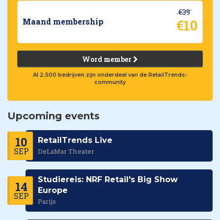
€39
€10
Maand membership
Word member
Al 2.500 bedrijven zijn onderdeel van de RetailTrends-
community
Upcoming events
10
RetailTrends Live
SEP
DeLaMar Theater
Studiereis: NRF Retail's Big Show
14
Europe
SEP
Parijs