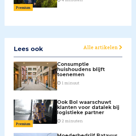
Premium
Alle artikelen
Lees ook
Consumptie
huishoudens blijft
toenemen
1 minuut
Ook Bol waarschuwt
klanten voor datalek bij
logistieke partner
2 minuten
Premium
Moederbedrijf Batavus