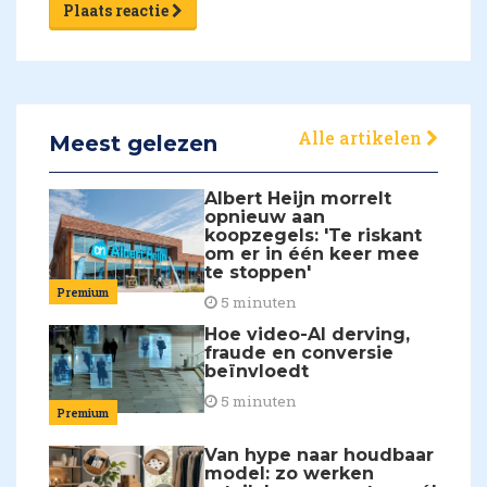
Plaats reactie
Alle artikelen
Meest gelezen
Albert Heijn morrelt
opnieuw aan
koopzegels: 'Te riskant
om er in één keer mee
te stoppen'
Premium
5 minuten
Hoe video-AI derving,
fraude en conversie
beïnvloedt
5 minuten
Premium
Van hype naar houdbaar
model: zo werken