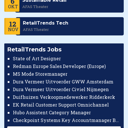
6
Sustainable Retail
OKT
AFAS Theater
12
RetailTrends Tech
NOV
AFAS Theater
RetailTrends Jobs
State of Art Designer
Redman Europe Sales Developer (Europe)
MS Mode Storemanager
Dura Vermeer Uitvoerder GWW Amsterdam
Dura Vermeer Uitvoerder Civiel Nijmegen
Duifhuizen Verkoopmedewerker Ridderkerk
EK Retail Customer Support Omnichannel
Hubo Assistent Category Manager
Checkpoint Systems Key Accountmanager Benelux