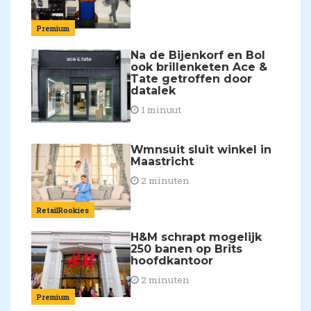
Premium
Na de Bijenkorf en Bol
ook brillenketen Ace &
Tate getroffen door
datalek
1 minuut
Wmnsuit sluit winkel in
Maastricht
2 minuten
RetailRookies
H&M schrapt mogelijk
250 banen op Brits
hoofdkantoor
2 minuten
Premium