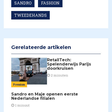
SANDRO
FASHION
TWEEDEHANDS
Gerelateerde artikelen
RetailTech:
Spelenderwijs Parijs
doorkruisen
2 minuten
Premium
Sandro en Maje openen eerste
Nederlandse filialen
1 minuut