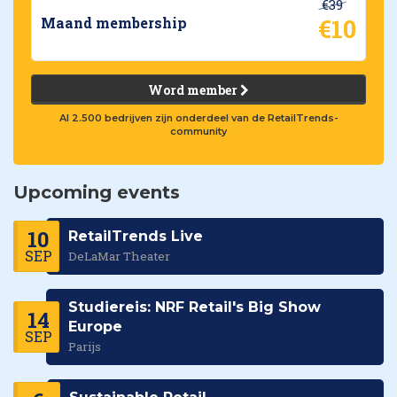
€39
€10
Maand membership
Word member
Al 2.500 bedrijven zijn onderdeel van de RetailTrends-
community
Upcoming events
10
RetailTrends Live
SEP
DeLaMar Theater
Studiereis: NRF Retail's Big Show
14
Europe
SEP
Parijs