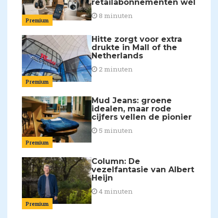
retailabonnementen wél
8 minuten
Premium
Hitte zorgt voor extra
drukte in Mall of the
Netherlands
2 minuten
Premium
Mud Jeans: groene
idealen, maar rode
cijfers vellen de pionier
5 minuten
Premium
Column: De
vezelfantasie van Albert
Heijn
4 minuten
Premium