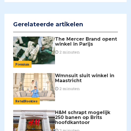
Gerelateerde artikelen
The Mercer Brand opent
winkel in Parijs
2 minuten
Premium
Wmnsuit sluit winkel in
Maastricht
2 minuten
RetailRookies
H&M schrapt mogelijk
250 banen op Brits
hoofdkantoor
2 minuten