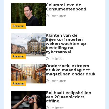
Column: Leve de
Consumentenbond!
3 minuten
Premium
Klanten van de
Bijenkorf moeten
weken wachten op
bestelling na
cyberaanval
Premium
1 minuut
Onderzoek: extreem
drukke maandag zet
magazijnen onder druk
2 minuten
Premium
Bol haalt eclipsbrillen
van 20 aanbieders
offline
1 minuut