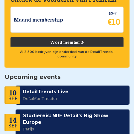
€39
€10
Maand membership
Word member
Al 2.500 bedrijven zijn onderdeel van de RetailTrends-
community
Upcoming events
10
RetailTrends Live
SEP
DeLaMar Theater
Studiereis: NRF Retail's Big Show
14
Europe
SEP
Parijs