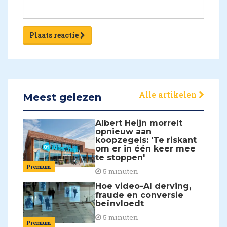
Plaats reactie
Alle artikelen
Meest gelezen
Albert Heijn morrelt
opnieuw aan
koopzegels: 'Te riskant
om er in één keer mee
te stoppen'
Premium
5 minuten
Hoe video-AI derving,
fraude en conversie
beïnvloedt
5 minuten
Premium