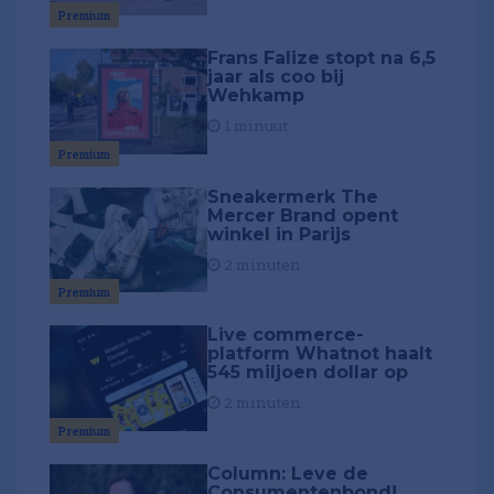
Premium
Frans Falize stopt na 6,5
jaar als coo bij
Wehkamp
1 minuut
Premium
Sneakermerk The
Mercer Brand opent
winkel in Parijs
2 minuten
Premium
Live commerce-
platform Whatnot haalt
545 miljoen dollar op
2 minuten
Premium
Column: Leve de
Consumentenbond!