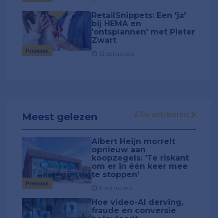
RetailSnippets: Een 'ja'
bij HEMA en
'ontsplannen' met Pieter
Zwart
Premium
11 minuten
Alle artikelen
Meest gelezen
Albert Heijn morrelt
opnieuw aan
koopzegels: 'Te riskant
om er in één keer mee
te stoppen'
Premium
5 minuten
Hoe video-AI derving,
fraude en conversie