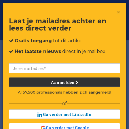
×
Toggle
Voor professionals in retail & brands
Laat je mailadres achter en
navigat
lees direct verder
Word member
Gratis toegang
tot dit artikel
Het laatste nieuws
direct in je mailbox
Aanmelden
Al 57.500 professionals hebben zich aangemeld!
of
Ga verder met LinkedIn
Ga verder met Google