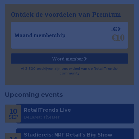
Ontdek de voordelen van Premium
€39
€10
Maand membership
Word member
Al 2.500 bedrijven zijn onderdeel van de RetailTrends-
community
Upcoming events
10
RetailTrends Live
SEP
DeLaMar Theater
Studiereis: NRF Retail's Big Show