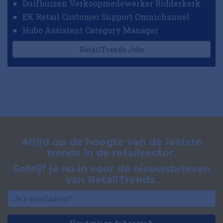
Duifhuizen Verkoopmedewerker Ridderkerk
EK Retail Customer Support Omnichannel
Hubo Assistent Category Manager
RetailTrends Jobs
Altijd op de hoogte van de laatste
trends in de retailsector.
Schrijf je nu in voor de nieuwsbrieven
van RetailTrends.