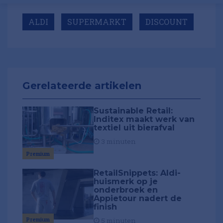
ALDI
SUPERMARKT
DISCOUNT
Gerelateerde artikelen
Sustainable Retail:
Inditex maakt werk van
textiel uit bierafval
3 minuten
Premium
RetailSnippets: Aldi-
huismerk op je
onderbroek en
Appietour nadert de
finish
Premium
5 minuten