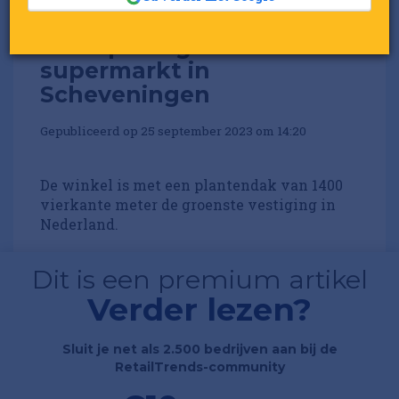
Aldi opent 'groenste'
supermarkt in
Scheveningen
Gepubliceerd op 25 september 2023 om 14:20
De winkel is met een plantendak van 1400
vierkante meter de groenste vestiging in
Nederland.
Dit is een premium artikel
Verder lezen?
Sluit je net als 2.500 bedrijven aan bij de
RetailTrends-community