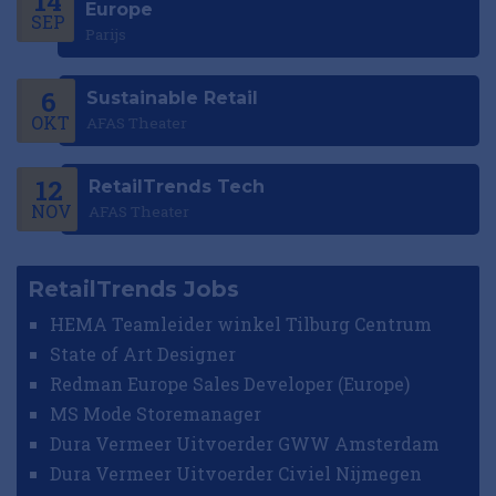
14
Europe
SEP
Parijs
6
Sustainable Retail
OKT
AFAS Theater
12
RetailTrends Tech
NOV
AFAS Theater
RetailTrends Jobs
HEMA Teamleider winkel Tilburg Centrum
State of Art Designer
Redman Europe Sales Developer (Europe)
MS Mode Storemanager
Dura Vermeer Uitvoerder GWW Amsterdam
Dura Vermeer Uitvoerder Civiel Nijmegen