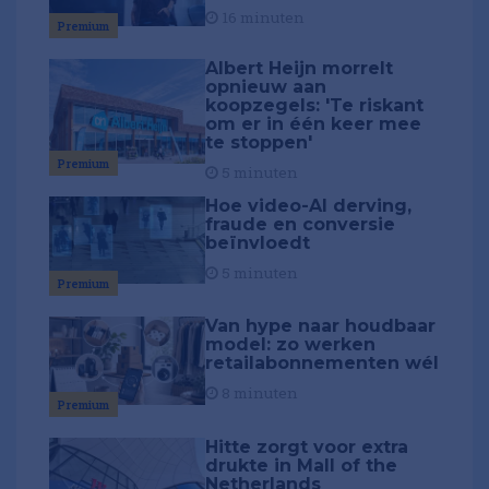
16 minuten
Premium
Albert Heijn morrelt
opnieuw aan
koopzegels: 'Te riskant
om er in één keer mee
te stoppen'
Premium
5 minuten
Hoe video-AI derving,
fraude en conversie
beïnvloedt
5 minuten
Premium
Van hype naar houdbaar
model: zo werken
retailabonnementen wél
8 minuten
Premium
Hitte zorgt voor extra
drukte in Mall of the
Netherlands