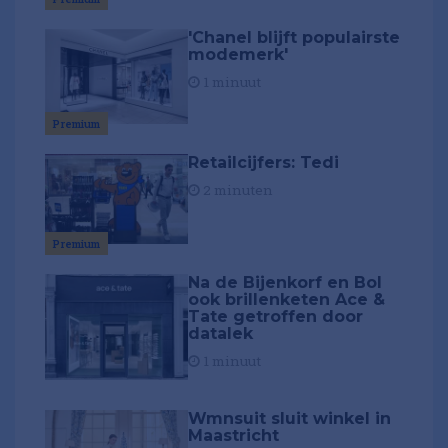
'Chanel blijft populairste
modemerk'
1 minuut
Premium
Retailcijfers: Tedi
2 minuten
Premium
Na de Bijenkorf en Bol
ook brillenketen Ace &
Tate getroffen door
datalek
1 minuut
Wmnsuit sluit winkel in
Maastricht