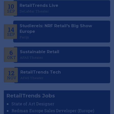
10
RetailTrends Live
SEP
DeLaMar Theater
Studiereis: NRF Retail's Big Show
14
Europe
SEP
Parijs
6
Sustainable Retail
OKT
AFAS Theater
12
RetailTrends Tech
NOV
AFAS Theater
RetailTrends Jobs
State of Art Designer
Redman Europe Sales Developer (Europe)