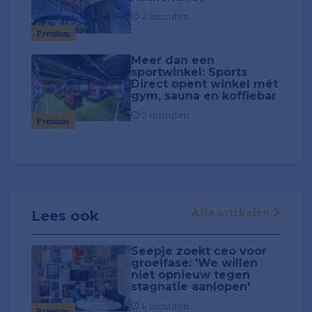
2 minuten
Premium
Meer dan een
sportwinkel: Sports
Direct opent winkel mét
gym, sauna en koffiebar
2 minuten
Premium
Alle artikelen
Lees ook
Seepje zoekt ceo voor
groeifase: 'We willen
niet opnieuw tegen
stagnatie aanlopen'
6 minuten
Premium