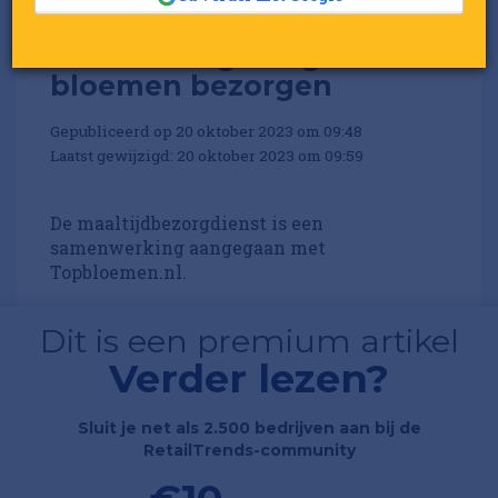
Thuisbezorgd.nl gaat ook
bloemen bezorgen
Gepubliceerd op 20 oktober 2023 om 09:48
Laatst gewijzigd: 20 oktober 2023 om 09:59
De maaltijdbezorgdienst is een
samenwerking aangegaan met
Topbloemen.nl.
Dit is een premium artikel
Verder lezen?
Sluit je net als 2.500 bedrijven aan bij de
RetailTrends-community