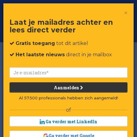
×
Toggle
Voor professionals in retail & brands
Laat je mailadres achter en
navigat
lees direct verder
Word member
Gratis toegang
tot dit artikel
Het laatste nieuws
direct in je mailbox
Aanmelden
Al 57.500 professionals hebben zich aangemeld!
of
Ga verder met LinkedIn
Ga verder met Google