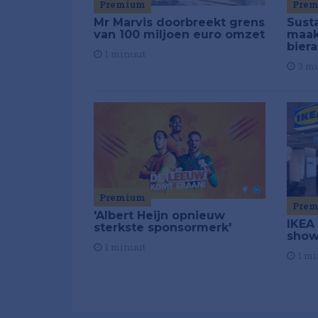
Premium
Pre
Mr Marvis doorbreekt grens
Susta
van 100 miljoen euro omzet
maakt
biera
1 minuut
3 m
Premium
Pre
'Albert Heijn opnieuw
IKEA
sterkste sponsormerk'
show
1 minuut
1 mi