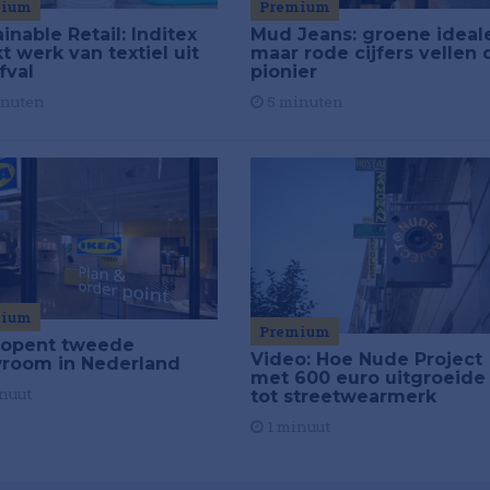
mium
Premium
inable Retail: Inditex
Mud Jeans: groene ideal
 werk van textiel uit
maar rode cijfers vellen 
fval
pionier
inuten
5 minuten
mium
Premium
 opent tweede
Video: Hoe Nude Project
room in Nederland
met 600 euro uitgroeide
nuut
tot streetwearmerk
1 minuut