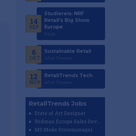
Studiereis: NRF
14
Retail's Big Show
SEP
Europe
Parijs
6
Sustainable Retail
OKT
AFAS Theater
12
RetailTrends Tech
NOV
AFAS Theater
RetailTrends Jobs
State of Art Designer
Redman Europe Sales Developer (Europe)
MS Mode Storemanager