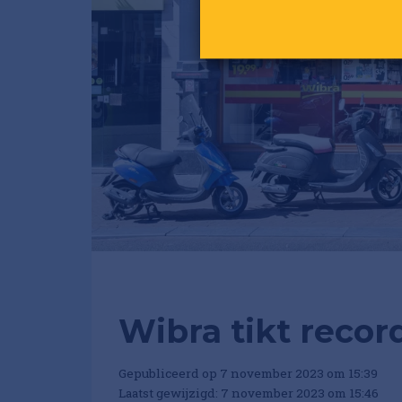
Wibra tikt reco
Gepubliceerd op 7 november 2023 om 15:39
Laatst gewijzigd: 7 november 2023 om 15:46