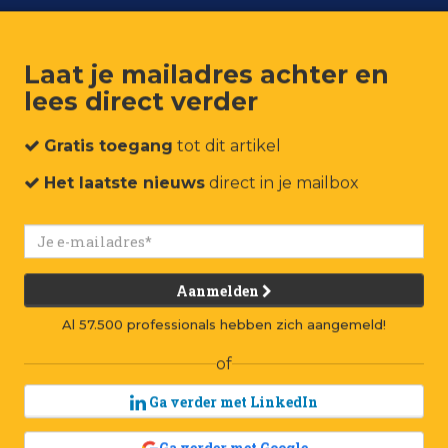
Laat je mailadres achter en
lees direct verder
um
Events
Connect
Jobs
Adverteren
Contact
Gratis toegang
tot dit artikel
Het laatste nieuws
direct in je mailbox
Aanmelden
Al 57.500 professionals hebben zich aangemeld!
of
Ga verder met LinkedIn