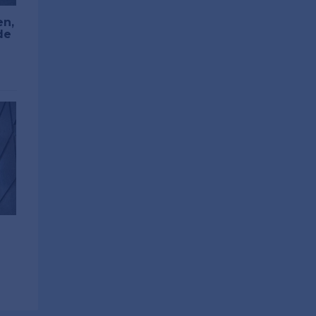
en,
de