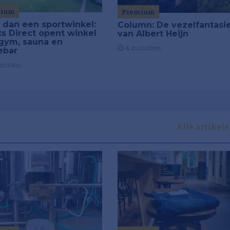
mium
Premium
 dan een sportwinkel:
Column: De vezelfantasi
ts Direct opent winkel
van Albert Heijn
gym, sauna en
4 minuten
ebar
inuten
Alle artikel