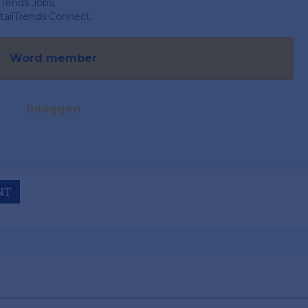
Trends Jobs;
ailTrends Connect.
Word member
Inloggen
NT