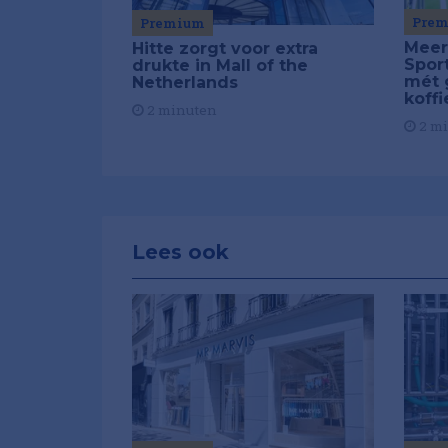
Pre
Premium
Meer
Hitte zorgt voor extra
Spor
drukte in Mall of the
mét 
Netherlands
koffi
2 minuten
2 m
Lees ook