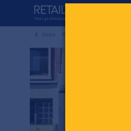
Voor professionals in retail & brands
Home
Recent
Nieuws
Premi