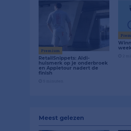
Pre
Winn
week
Premium
2 m
RetailSnippets: Aldi-
huismerk op je onderbroek
en Appietour nadert de
finish
5 minuten
Meest gelezen