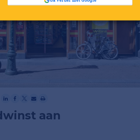
Ga verder met Google
rdwinst aan