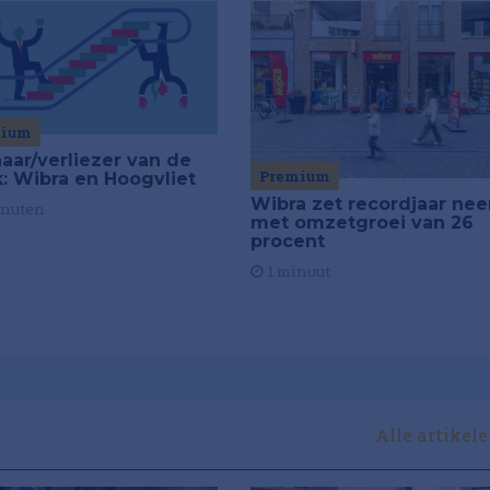
mium
aar/verliezer van de
Premium
: Wibra en Hoogvliet
Wibra zet recordjaar nee
inuten
met omzetgroei van 26
procent
1 minuut
Alle artikel