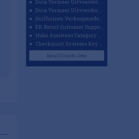
Dura Vermeer Uitvoerder GWW Amsterdam
Dura Vermeer Uitvoerder Civiel Nijmegen
Duifhuizen Verkoopmedewerker Ridderkerk
EK Retail Customer Support Omnichannel
Hubo Assistent Category Manager
Checkpoint Systems Key Accountmanager Benelux
RetailTrends Jobs