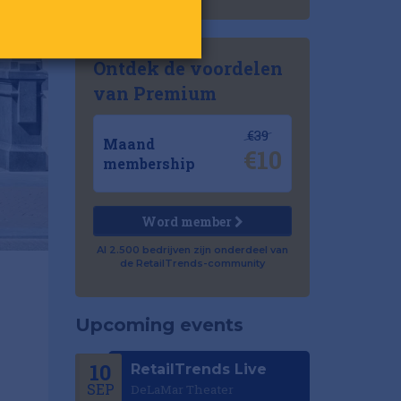
Ontdek de voordelen
van Premium
€39
Maand
€10
membership
Word member
Al 2.500 bedrijven zijn onderdeel van
de RetailTrends-community
Upcoming events
10
RetailTrends Live
SEP
DeLaMar Theater