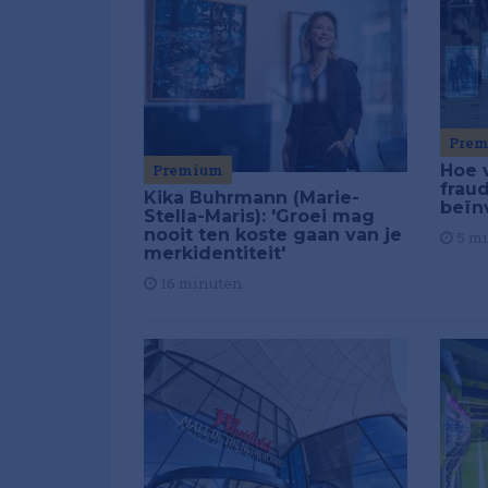
Pre
Premium
Hoe 
frau
Kika Buhrmann (Marie-
beïn
Stella-Maris): 'Groei mag
nooit ten koste gaan van je
5 m
merkidentiteit'
16 minuten