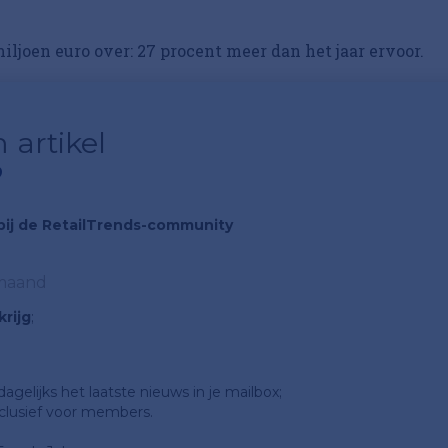
miljoen euro over: 27 procent meer dan het jaar ervoor.
 artikel
?
n bij de RetailTrends-community
 maand
rijg
;
gelijks het laatste nieuws in je mailbox;
clusief voor members.