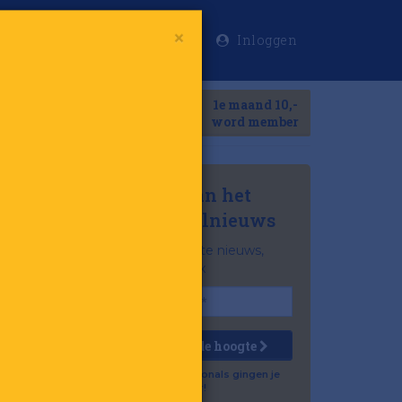
Inloggen
×
Meer
1e maand 10,-
Search
word member
Mis niets van het
laatste retailnieuws
Het belangrijkste nieuws,
gratis in je inbox
Houd mij op de hoogte
Al 57.500 professionals gingen je
voor!