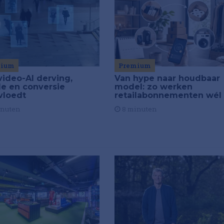
Premium
mium
Van hype naar houdbaar
video-AI derving,
model: zo werken
de en conversie
retailabonnementen wél
vloedt
8 minuten
inuten