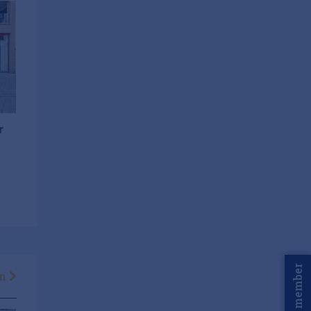
r
Word member
en