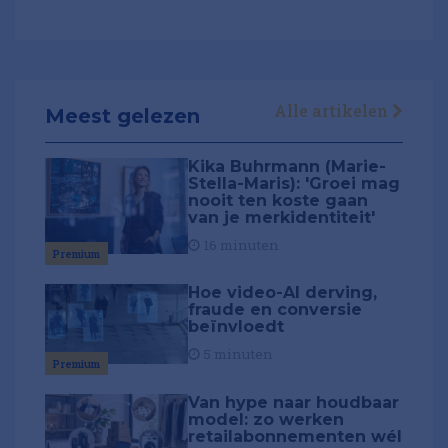
Alle artikelen
Meest gelezen
Kika Buhrmann (Marie-
Stella-Maris): 'Groei mag
nooit ten koste gaan
van je merkidentiteit'
16 minuten
Premium
Hoe video-AI derving,
fraude en conversie
beïnvloedt
5 minuten
Premium
Van hype naar houdbaar
model: zo werken
retailabonnementen wél