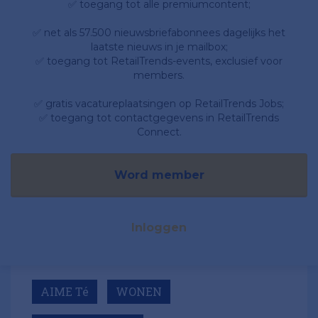
✅ toegang tot alle premiumcontent;
✅ net als 57.500 nieuwsbriefabonnees dagelijks het
laatste nieuws in je mailbox;
✅ toegang tot RetailTrends-events, exclusief voor
members.
✅ gratis vacatureplaatsingen op RetailTrends Jobs;
✅ toegang tot contactgegevens in RetailTrends
Connect.
Word member
Inloggen
AIME Té
WONEN