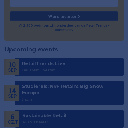
Word member
Al 2.500 bedrijven zijn onderdeel van de RetailTrends-
community
Upcoming events
10
RetailTrends Live
SEP
DeLaMar Theater
Studiereis: NRF Retail's Big Show
14
Europe
SEP
Parijs
6
Sustainable Retail
OKT
AFAS Theater