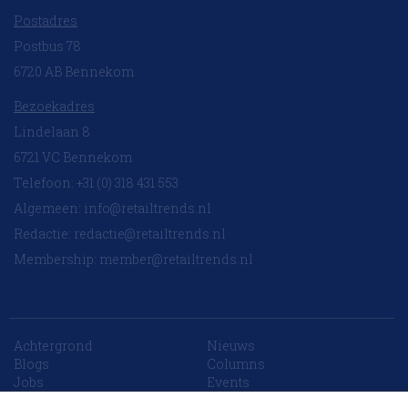
Postadres
Postbus 78
6720 AB Bennekom
Bezoekadres
Lindelaan 8
6721 VC Bennekom
Telefoon: +31 (0) 318 431 553
Algemeen:
info@retailtrends.nl
Redactie:
redactie@retailtrends.nl
Membership:
member@retailtrends.nl
Achtergrond
Nieuws
10 collega’s
Blogs
Columns
Jobs
Events
Contact
Word member