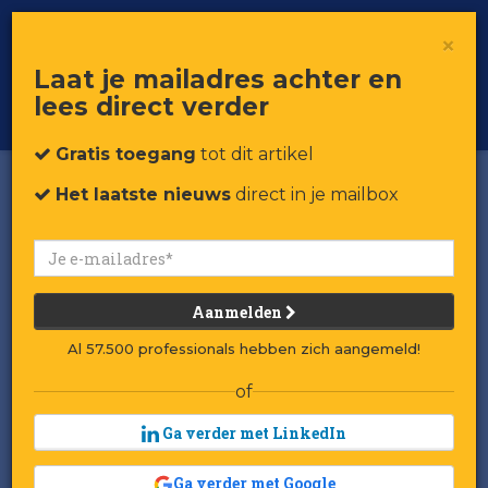
×
Toggle
Voor professionals in retail & brands
Laat je mailadres achter en
navigat
lees direct verder
Word member
Gratis toegang
tot dit artikel
Het laatste nieuws
direct in je mailbox
Aanmelden
Al 57.500 professionals hebben zich aangemeld!
of
Aime Té Studio failliet
Ga verder met LinkedIn
door te snelle groei
Ga verder met Google