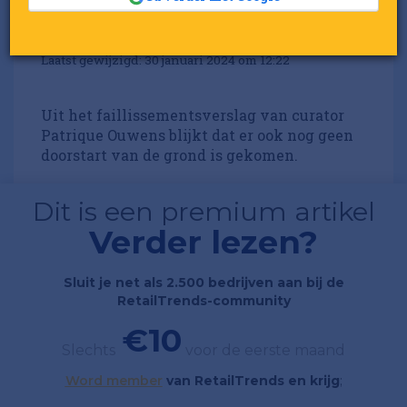
Door:
Redactie RetailTrends
Gepubliceerd op 30 januari 2024 om 12:14
Laatst gewijzigd: 30 januari 2024 om 12:22
Uit het faillissementsverslag van curator
Patrique Ouwens blijkt dat er ook nog geen
doorstart van de grond is gekomen.
Dit is een premium artikel
Verder lezen?
Sluit je net als 2.500 bedrijven aan bij de
RetailTrends-community
€10
Slechts
voor de eerste maand
Word member
van RetailTrends en krijg
;