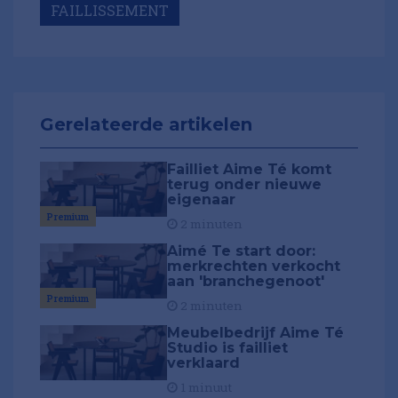
FAILLISSEMENT
Gerelateerde artikelen
Failliet Aime Té komt
terug onder nieuwe
eigenaar
Premium
2 minuten
Aimé Te start door:
merkrechten verkocht
aan 'branchegenoot'
Premium
2 minuten
Meubelbedrijf Aime Té
Studio is failliet
verklaard
1 minuut