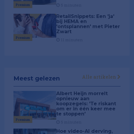
Premium
5 minuten
RetailSnippets: Een 'ja'
bij HEMA en
'ontsplannen' met Pieter
Zwart
Premium
11 minuten
Alle artikelen
Meest gelezen
Albert Heijn morrelt
opnieuw aan
koopzegels: 'Te riskant
om er in één keer mee
te stoppen'
Premium
5 minuten
Hoe video-AI derving,