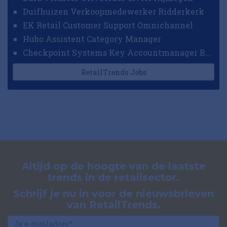
Duifhuizen Verkoopmedewerker Ridderkerk
EK Retail Customer Support Omnichannel
Hubo Assistent Category Manager
Checkpoint Systems Key Accountmanager Benelux
RetailTrends Jobs
Altijd op de hoogte van de laatste
trends in de retailsector.
Schrijf je nu in voor de nieuwsbrieven
van RetailTrends.