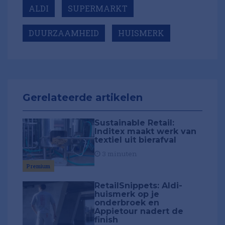
ALDI
SUPERMARKT
DUURZAAMHEID
HUISMERK
Gerelateerde artikelen
Sustainable Retail:
Inditex maakt werk van
textiel uit bierafval
3 minuten
Premium
RetailSnippets: Aldi-
huismerk op je
onderbroek en
Appietour nadert de
finish