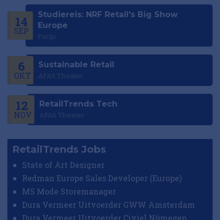
Studiereis: NRF Retail's Big Show
14
Europe
SEP
Parijs
6
Sustainable Retail
OKT
AFAS Theater
12
RetailTrends Tech
NOV
AFAS Theater
RetailTrends Jobs
State of Art Designer
Redman Europe Sales Developer (Europe)
MS Mode Storemanager
Dura Vermeer Uitvoerder GWW Amsterdam
Dura Vermeer Uitvoerder Civiel Nijmegen