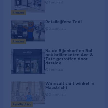
1 minuut
Premium
Retailcijfers: Tedi
2 minuten
Premium
Na de Bijenkorf en Bol
ook brillenketen Ace &
Tate getroffen door
datalek
1 minuut
Wmnsuit sluit winkel in
Maastricht
2 minuten
RetailRookies