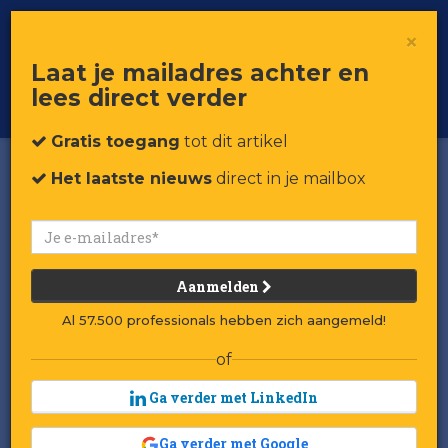
×
Toggle
Voor professionals in retail & brands
Laat je mailadres achter en
navigat
lees direct verder
Word member
Gratis toegang
tot dit artikel
Het laatste nieuws
direct in je mailbox
Aanmelden
Al 57.500 professionals hebben zich aangemeld!
of
Ga verder met LinkedIn
Ga verder met Google