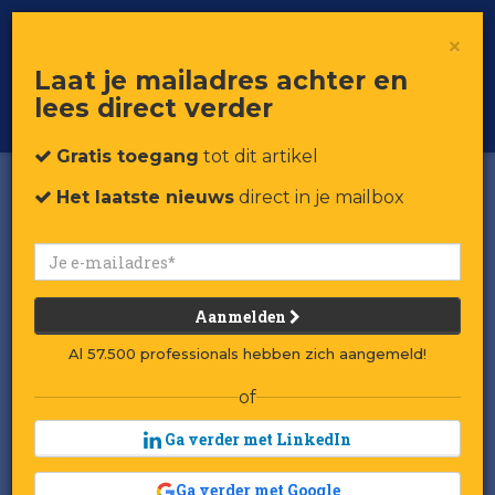
×
Toggle
Voor professionals in retail & brands
Laat je mailadres achter en
navigat
lees direct verder
Word member
Gratis toegang
tot dit artikel
Het laatste nieuws
direct in je mailbox
Aanmelden
Al 57.500 professionals hebben zich aangemeld!
of
Ga verder met LinkedIn
Ga verder met Google