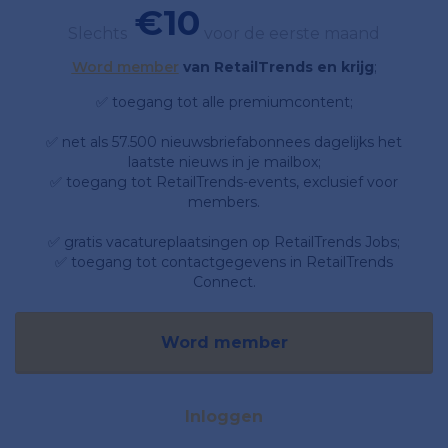
€10
Slechts
voor de eerste maand
Word member
van RetailTrends en krijg
;
✅ toegang tot alle premiumcontent;
✅ net als 57.500 nieuwsbriefabonnees dagelijks het
laatste nieuws in je mailbox;
✅ toegang tot RetailTrends-events, exclusief voor
members.
✅ gratis vacatureplaatsingen op RetailTrends Jobs;
✅ toegang tot contactgegevens in RetailTrends
Connect.
Word member
Inloggen