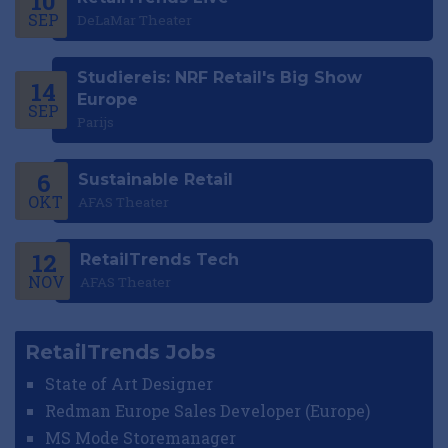
10
SEP
DeLaMar Theater
Studiereis: NRF Retail's Big Show
14
Europe
SEP
Parijs
6
Sustainable Retail
OKT
AFAS Theater
12
RetailTrends Tech
NOV
AFAS Theater
RetailTrends Jobs
State of Art Designer
Redman Europe Sales Developer (Europe)
MS Mode Storemanager