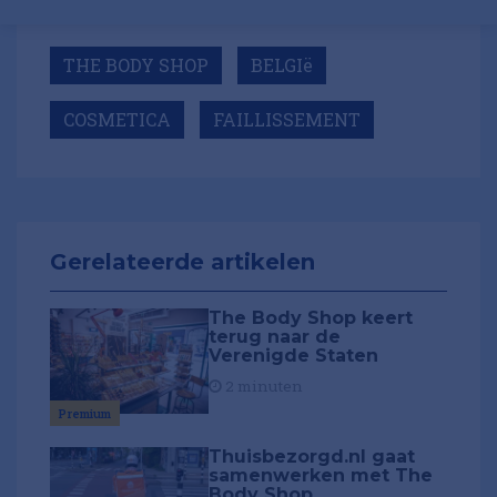
THE BODY SHOP
BELGIë
COSMETICA
FAILLISSEMENT
Gerelateerde artikelen
The Body Shop keert
terug naar de
Verenigde Staten
2 minuten
Premium
Thuisbezorgd.nl gaat
samenwerken met The
Body Shop