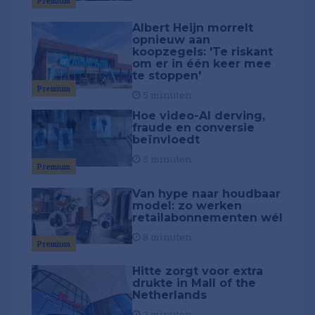
Premium
Albert Heijn morrelt
opnieuw aan
koopzegels: 'Te riskant
om er in één keer mee
te stoppen'
Premium
5 minuten
Hoe video-AI derving,
fraude en conversie
beïnvloedt
5 minuten
Premium
Van hype naar houdbaar
model: zo werken
retailabonnementen wél
8 minuten
Premium
Hitte zorgt voor extra
drukte in Mall of the
Netherlands
2 minuten