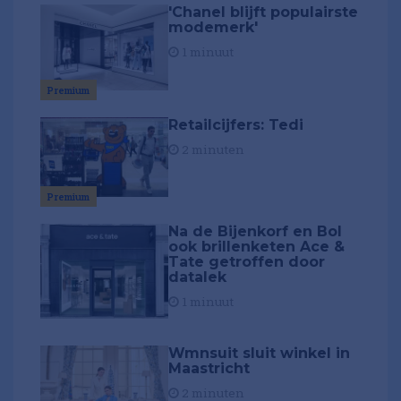
'Chanel blijft populairste
modemerk'
1 minuut
Premium
Retailcijfers: Tedi
2 minuten
Premium
Na de Bijenkorf en Bol
ook brillenketen Ace &
Tate getroffen door
datalek
1 minuut
Wmnsuit sluit winkel in
Maastricht
2 minuten