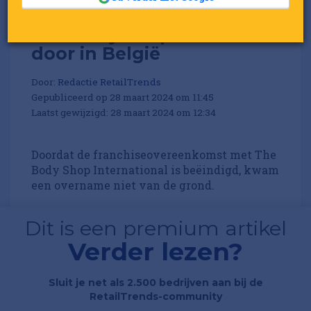
The Body Shop start niet
door in België
Door:
Redactie RetailTrends
Gepubliceerd op 28 maart 2024 om 11:45
Laatst gewijzigd: 28 maart 2024 om 12:34
Doordat de franchiseovereenkomst met The
Body Shop International is beëindigd, kwam
een overname niet van de grond.
Dit is een premium artikel
Verder lezen?
Sluit je net als 2.500 bedrijven aan bij de
RetailTrends-community