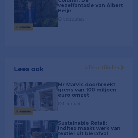
Column: De
vezelfantasie van Albert
Heijn
4 minuten
Premium
Alle artikelen
Lees ook
Mr Marvis doorbreekt
grens van 100 miljoen
euro omzet
1 minuut
Premium
Sustainable Retail:
Inditex maakt werk van
textiel uit bierafval