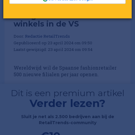
Mango wil dubbel zoveel
winkels in de VS
Door:
Redactie RetailTrends
Gepubliceerd op 23 april 2024 om 09:50
Laatst gewijzigd: 23 april 2024 om 09:54
Wereldwijd wil de Spaanse fashionretailer
500 nieuwe filialen per jaar openen.
Dit is een premium artikel
Verder lezen?
Sluit je net als 2.500 bedrijven aan bij de
RetailTrends-community