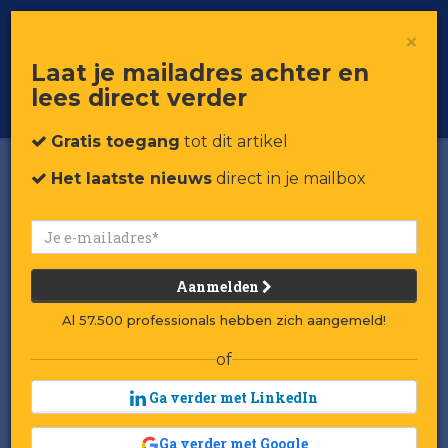
×
Toggle
Voor professionals in retail & brands
Laat je mailadres achter en
navigat
lees direct verder
Word member
Gratis toegang
tot dit artikel
Het laatste nieuws
direct in je mailbox
Aanmelden
Al 57.500 professionals hebben zich aangemeld!
of
Ga verder met LinkedIn
Ga verder met Google