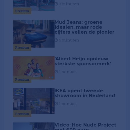
3 minuten
Premium
Mud Jeans: groene
idealen, maar rode
cijfers vellen de pionier
5 minuten
Premium
'Albert Heijn opnieuw
sterkste sponsormerk'
1 minuut
Premium
IKEA opent tweede
showroom in Nederland
1 minuut
Premium
Video: Hoe Nude Project
met 600 euro