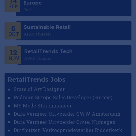
14
Europe
SEP
Parijs
6
Sustainable Retail
OKT
AFAS Theater
12
RetailTrends Tech
NOV
AFAS Theater
RetailTrends Jobs
State of Art Designer
Redman Europe Sales Developer (Europe)
MS Mode Storemanager
Dura Vermeer Uitvoerder GWW Amsterdam
Dura Vermeer Uitvoerder Civiel Nijmegen
Duifhuizen Verkoopmedewerker Ridderkerk