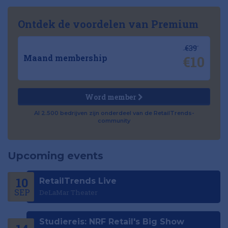
Ontdek de voordelen van Premium
€39
€10
Maand membership
Word member
Al 2.500 bedrijven zijn onderdeel van de RetailTrends-
community
Upcoming events
10
RetailTrends Live
SEP
DeLaMar Theater
Studiereis: NRF Retail's Big Show