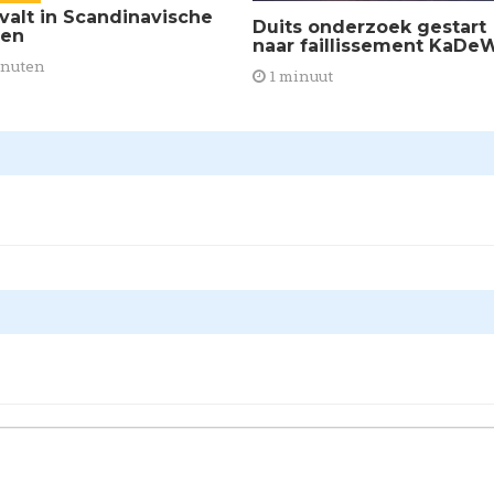
 valt in Scandinavische
Duits onderzoek gestart
den
naar faillissement KaDe
inuten
1 minuut