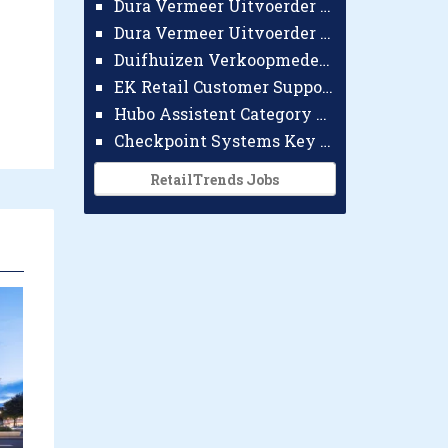
Dura Vermeer Uitvoerder GWW Amsterdam
e
Dura Vermeer Uitvoerder Civiel Nijmegen
Duifhuizen Verkoopmedewerker Ridderkerk
EK Retail Customer Support Omnichannel
Hubo Assistent Category Manager
Checkpoint Systems Key Accountmanager Benelux
RetailTrends Jobs