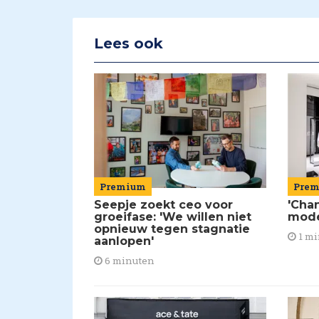
Lees ook
Premium
Pre
Seepje zoekt ceo voor
'Chan
groeifase: 'We willen niet
mod
opnieuw tegen stagnatie
1 mi
aanlopen'
6 minuten