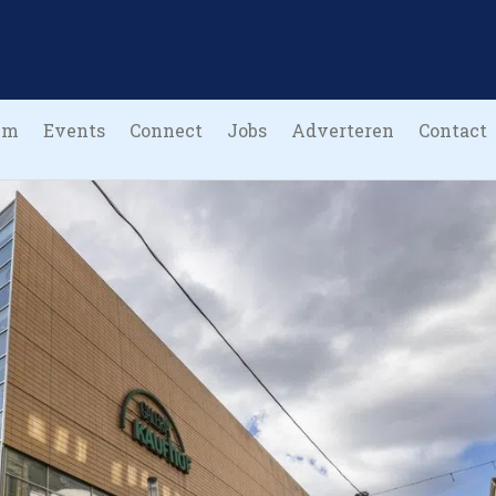
um
Events
Connect
Jobs
Adverteren
Contact