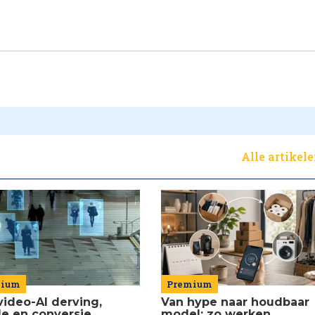
Alle artikel
Premium
mium
Van hype naar houdbaar
video-AI derving,
model: zo werken
de en conversie