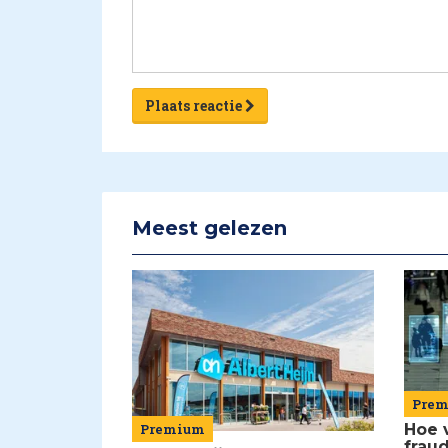
Plaats reactie
Meest gelezen
Pre
Premium
Hoe 
frau