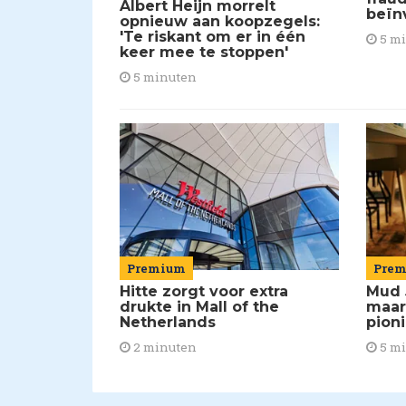
Albert Heijn morrelt
beïn
opnieuw aan koopzegels:
'Te riskant om er in één
5 m
keer mee te stoppen'
5 minuten
Premium
Pre
Hitte zorgt voor extra
Mud 
drukte in Mall of the
maar
Netherlands
pion
2 minuten
5 m