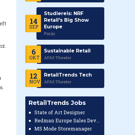
Studiereis: NRF
14
Retail's Big Show
eft
SEP
Europe
Parijs
nz.
6
Sustainable Retail
OKT
AFAS Theater
12
RetailTrends Tech
n
NOV
AFAS Theater
s.
RetailTrends Jobs
State of Art Designer
Redman Europe Sales Developer (Europe)
MS Mode Storemanager