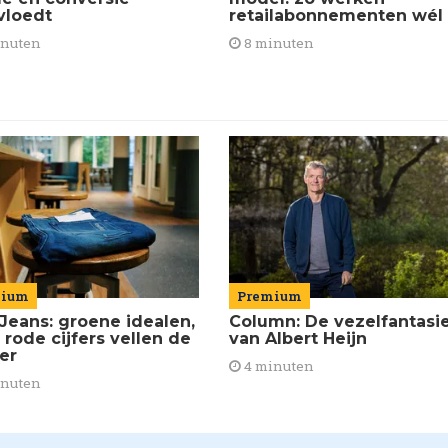
retailabonnementen wél
vloedt
8 minuten
inuten
mium
Premium
Jeans: groene idealen,
Column: De vezelfantasi
 rode cijfers vellen de
van Albert Heijn
ier
4 minuten
inuten