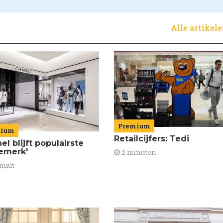
Alle artikel
Premium
mium
Retailcijfers: Tedi
el blijft populairste
emerk'
2 minuten
nuut