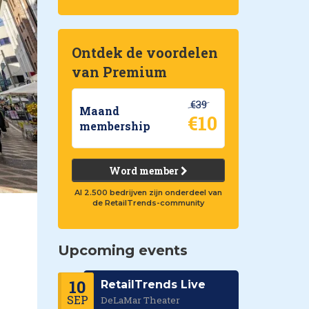
Ontdek de voordelen
van Premium
€39
Maand
€10
membership
Word member
Al 2.500 bedrijven zijn onderdeel van
de RetailTrends-community
Upcoming events
10
RetailTrends Live
SEP
DeLaMar Theater