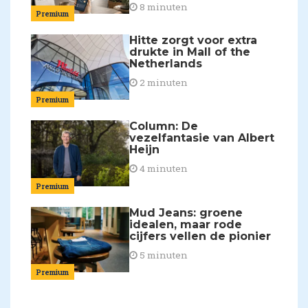
8 minuten
Premium
Hitte zorgt voor extra
drukte in Mall of the
Netherlands
2 minuten
Premium
Column: De
vezelfantasie van Albert
Heijn
4 minuten
Premium
Mud Jeans: groene
idealen, maar rode
cijfers vellen de pionier
5 minuten
Premium