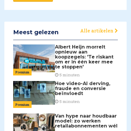
Alle artikelen
Meest gelezen
Albert Heijn morrelt
opnieuw aan
koopzegels: 'Te riskant
om er in één keer mee
te stoppen'
Premium
5 minuten
Hoe video-AI derving,
fraude en conversie
beïnvloedt
5 minuten
Premium
Van hype naar houdbaar
model: zo werken
retailabonnementen wél