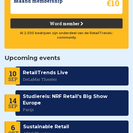
€10
Maand membership
Word member
Al 2.500 bedrijven zijn onderdeel van de RetailTrends-
community
Upcoming events
10
RetailTrends Live
SEP
DeLaMar Theater
Studiereis: NRF Retail's Big Show
14
Europe
SEP
Parijs
6
Sustainable Retail