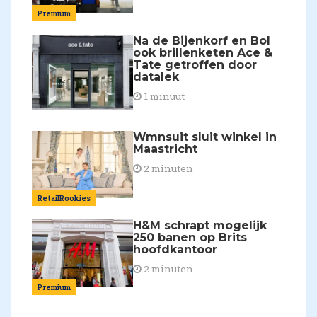
Premium
Na de Bijenkorf en Bol
ook brillenketen Ace &
Tate getroffen door
datalek
1 minuut
Wmnsuit sluit winkel in
Maastricht
2 minuten
RetailRookies
H&M schrapt mogelijk
250 banen op Brits
hoofdkantoor
2 minuten
Premium