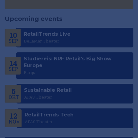
Upcoming events
10
RetailTrends Live
SEP
DeLaMar Theater
Studiereis: NRF Retail's Big Show
14
Europe
SEP
Parijs
6
Sustainable Retail
OKT
AFAS Theater
12
RetailTrends Tech
NOV
AFAS Theater