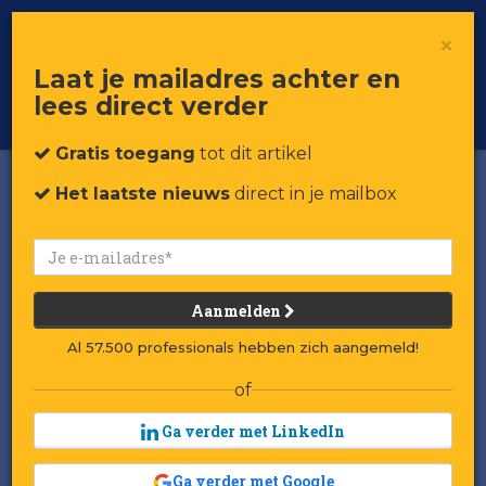
×
Toggle
Voor professionals in retail & brands
Laat je mailadres achter en
navigat
lees direct verder
Word member
Gratis toegang
tot dit artikel
Het laatste nieuws
direct in je mailbox
Aanmelden
Al 57.500 professionals hebben zich aangemeld!
of
Ga verder met LinkedIn
Ga verder met Google