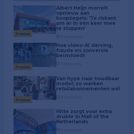
Albert Heijn morrelt
opnieuw aan
koopzegels: 'Te riskant
om er in één keer mee
te stoppen'
Premium
5 minuten
Hoe video-AI derving,
fraude en conversie
beïnvloedt
5 minuten
Premium
Van hype naar houdbaar
model: zo werken
retailabonnementen wél
8 minuten
Premium
Hitte zorgt voor extra
drukte in Mall of the
Netherlands
2 minuten