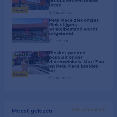
producten een nieuw
leven
Premium
3 minuten
Pets Place ziet omzet
flink stijgen;
winkelbestand wordt
uitgebreid
1 minuut
Blokker-panden
populair onder
dierenwinkels: Maxi Zoo
en Pets Place breiden
uit
Premium
2 minuten
Alle artikelen
Meest gelezen