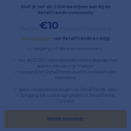
Sluit je net als 2.500 bedrijven aan bij de
RetailTrends-community
€10
Slechts
voor de eerste maand
Word member
van RetailTrends en krijg
;
✅ toegang tot alle premiumcontent;
✅ net als 57.500 nieuwsbriefabonnees dagelijks het
laatste nieuws in je mailbox;
✅ toegang tot RetailTrends-events, exclusief voor
members.
✅ gratis vacatureplaatsingen op RetailTrends Jobs;
✅ toegang tot contactgegevens in RetailTrends
Connect.
Word member