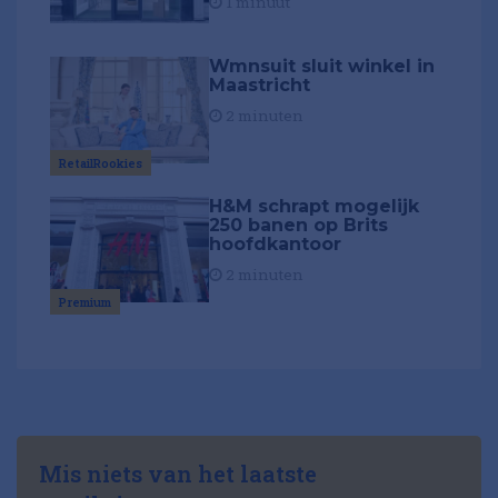
1 minuut
Wmnsuit sluit winkel in
Maastricht
2 minuten
RetailRookies
H&M schrapt mogelijk
250 banen op Brits
hoofdkantoor
2 minuten
Premium
Mis niets van het laatste