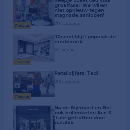
Seepje zoekt ceo voor
groeifase: 'We willen
niet opnieuw tegen
stagnatie aanlopen'
6 minuten
Premium
'Chanel blijft populairste
modemerk'
1 minuut
Premium
Retailcijfers: Tedi
2 minuten
Premium
Na de Bijenkorf en Bol
ook brillenketen Ace &
Tate getroffen door
datalek