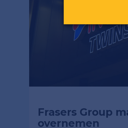
Frasers Group m
overnemen