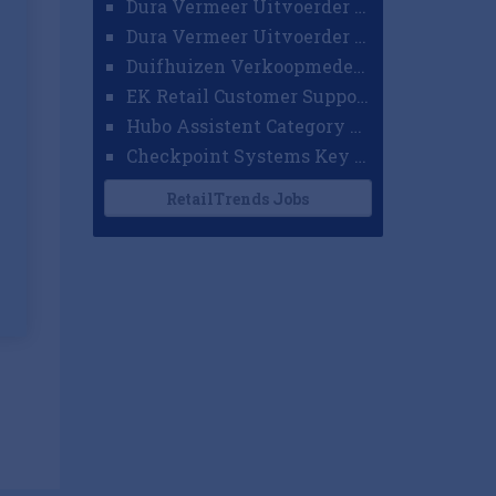
Dura Vermeer Uitvoerder GWW Amsterdam
Dura Vermeer Uitvoerder Civiel Nijmegen
Duifhuizen Verkoopmedewerker Ridderkerk
EK Retail Customer Support Omnichannel
Hubo Assistent Category Manager
Checkpoint Systems Key Accountmanager Benelux
RetailTrends Jobs