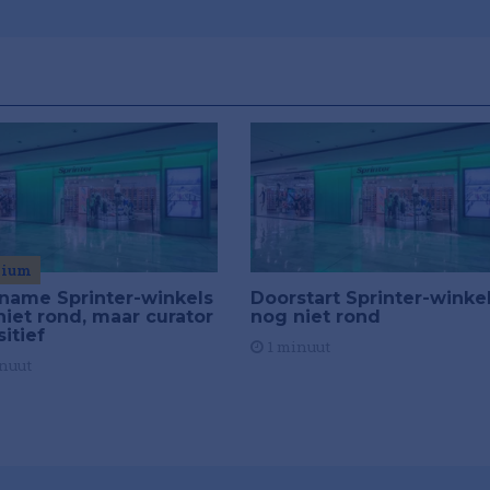
mium
name Sprinter-winkels
Doorstart Sprinter-winke
niet rond, maar curator
nog niet rond
sitief
1 minuut
nuut