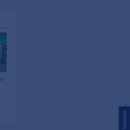
ls
Word member