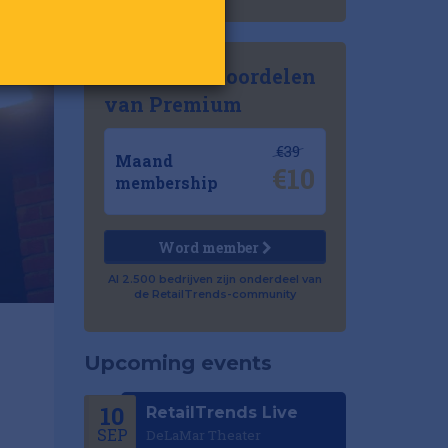
Ontdek de voordelen
van Premium
€39
Maand
€10
membership
Word member
Al 2.500 bedrijven zijn onderdeel van
de RetailTrends-community
Upcoming events
10
RetailTrends Live
SEP
DeLaMar Theater