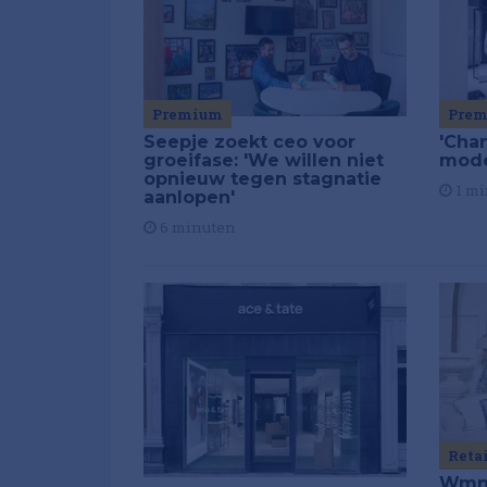
Premium
Pre
Seepje zoekt ceo voor
'Chan
groeifase: 'We willen niet
mod
opnieuw tegen stagnatie
1 mi
aanlopen'
6 minuten
Reta
Wmns