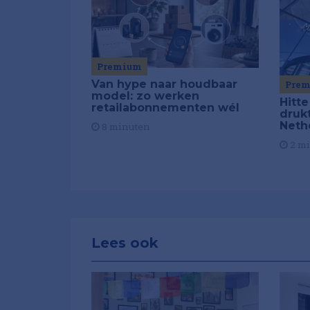
Premium
Van hype naar houdbaar
Pre
model: zo werken
Hitte
retailabonnementen wél
drukt
Neth
8 minuten
2 m
Lees ook