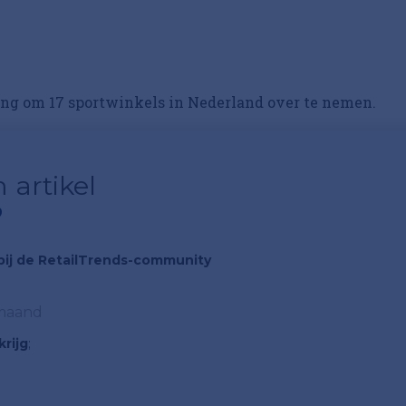
ing om 17 sportwinkels in Nederland over te nemen.
 artikel
?
n bij de RetailTrends-community
 maand
rijg
;