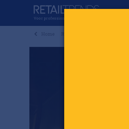
Voor professionals in retail & brands
Home
Recent
Nieuws
Premi