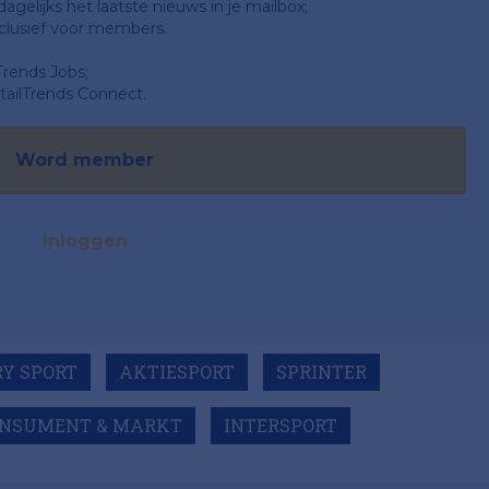
gelijks het laatste nieuws in je mailbox;
clusief voor members.
Trends Jobs;
ailTrends Connect.
Word member
Inloggen
RY SPORT
AKTIESPORT
SPRINTER
ONSUMENT & MARKT
INTERSPORT