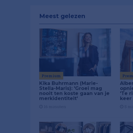
Meest gelezen
Premium
Pre
Kika Buhrmann (Marie-
Alber
Stella-Maris): 'Groei mag
opni
nooit ten koste gaan van je
'Te r
merkidentiteit'
keer
16 minuten
5 m