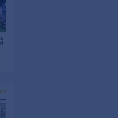
l:
el
en