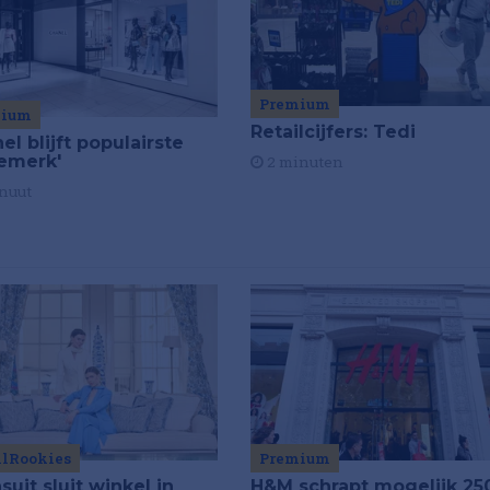
Premium
mium
Retailcijfers: Tedi
el blijft populairste
emerk'
2 minuten
nuut
ilRookies
Premium
uit sluit winkel in
H&M schrapt mogelijk 25