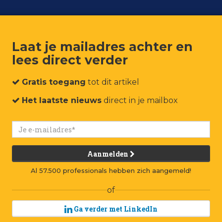
Laat je mailadres achter en
lees direct verder
um
Events
Connect
Jobs
Adverteren
Contact
Gratis toegang
tot dit artikel
Het laatste nieuws
direct in je mailbox
Aanmelden
Al 57.500 professionals hebben zich aangemeld!
of
Ga verder met LinkedIn