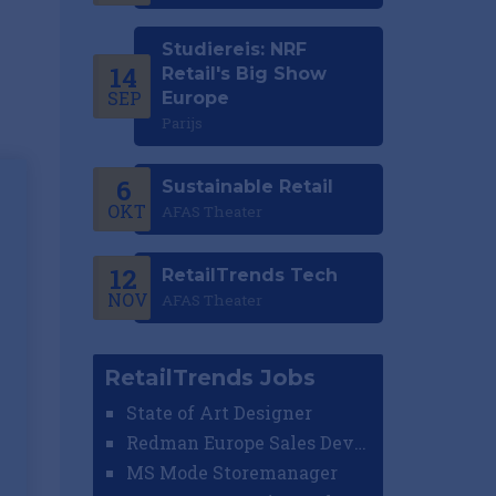
Studiereis: NRF
14
Retail's Big Show
SEP
Europe
Parijs
6
Sustainable Retail
OKT
AFAS Theater
12
RetailTrends Tech
NOV
AFAS Theater
RetailTrends Jobs
State of Art Designer
Redman Europe Sales Developer (Europe)
MS Mode Storemanager