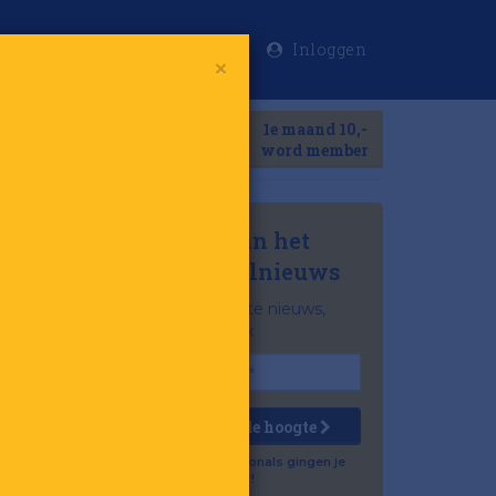
Inloggen
×
Meer
1e maand 10,-
Search
word member
Mis niets van het
laatste retailnieuws
Het belangrijkste nieuws,
gratis in je inbox
Houd mij op de hoogte
Al 57.500 professionals gingen je
voor!