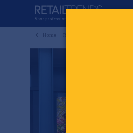
Voor professionals in retail & brands
Home
Recent
Nieuws
Premi