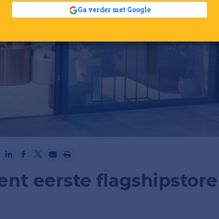
Ga verder met Google
ent eerste flagshipstore