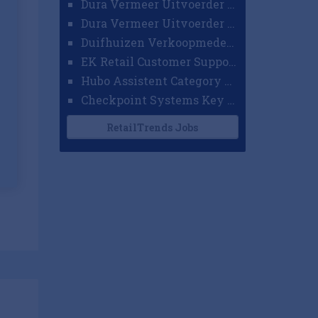
Dura Vermeer Uitvoerder GWW Amsterdam
Dura Vermeer Uitvoerder Civiel Nijmegen
Duifhuizen Verkoopmedewerker Ridderkerk
EK Retail Customer Support Omnichannel
Hubo Assistent Category Manager
Checkpoint Systems Key Accountmanager Benelux
RetailTrends Jobs