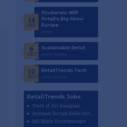
Studiereis: NRF
14
Retail's Big Show
.
SEP
Europe
Parijs
6
Sustainable Retail
OKT
AFAS Theater
12
RetailTrends Tech
NOV
AFAS Theater
RetailTrends Jobs
State of Art Designer
Redman Europe Sales Developer (Europe)
MS Mode Storemanager