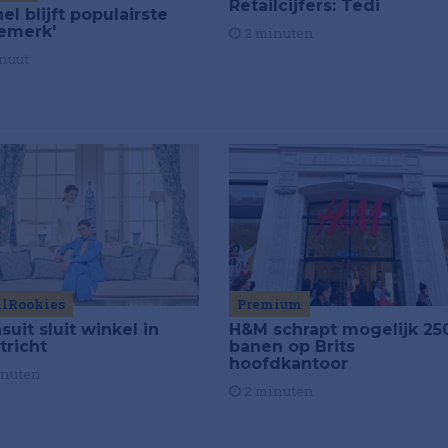
Retailcijfers: Tedi
el blijft populairste
emerk'
2 minuten
nuut
ilRookies
Premium
uit sluit winkel in
H&M schrapt mogelijk 25
tricht
banen op Brits
hoofdkantoor
inuten
2 minuten