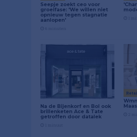
Seepje zoekt ceo voor
'Chan
groeifase: 'We willen niet
mod
opnieuw tegen stagnatie
1 mi
aanlopen'
6 minuten
Reta
Wmns
Maas
Na de Bijenkorf en Bol ook
brillenketen Ace & Tate
2 m
getroffen door datalek
1 minuut