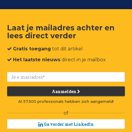
Laat je mailadres achter en
lees direct verder
um
Events
Connect
Jobs
Adverteren
Contact
Gratis toegang
tot dit artikel
Het laatste nieuws
direct in je mailbox
Aanmelden
Al 57.500 professionals hebben zich aangemeld!
of
Ga verder met LinkedIn