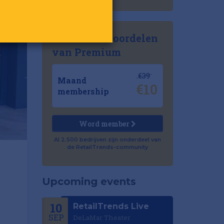
Ontdek de voordelen
van Premium
€39
Maand
€10
membership
Word member
Al 2.500 bedrijven zijn onderdeel van
de RetailTrends-community
Upcoming events
10
RetailTrends Live
SEP
DeLaMar Theater