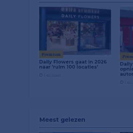
Premium
Pre
Daily Flowers gaat in 2026
Daily
naar 'ruim 100 locaties'
opni
auto
1 minuut
1 mi
Meest gelezen