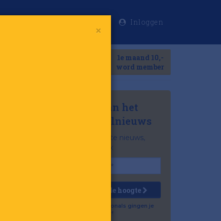
Inloggen
×
Meer
1e maand 10,-
Search
word member
Mis niets van het
laatste retailnieuws
Het belangrijkste nieuws,
gratis in je inbox
Houd mij op de hoogte
Al 57.500 professionals gingen je
voor!