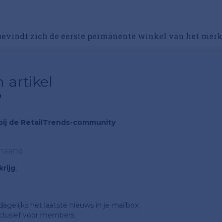
bevindt zich de eerste permanente winkel van het merk
 artikel
?
n bij de RetailTrends-community
 maand
rijg
;
gelijks het laatste nieuws in je mailbox;
clusief voor members.