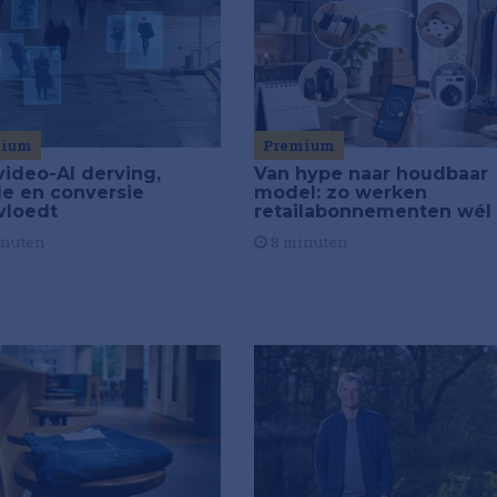
Premium
mium
Van hype naar houdbaar
video-AI derving,
model: zo werken
de en conversie
retailabonnementen wél
vloedt
8 minuten
inuten