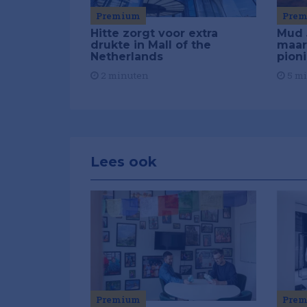
Premium
Pre
Hitte zorgt voor extra
Mud 
drukte in Mall of the
maar
Netherlands
pion
2 minuten
5 m
Lees ook
Premium
Pre