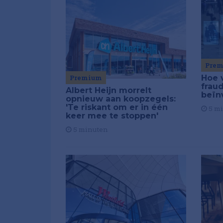
Pre
Premium
Hoe 
frau
Albert Heijn morrelt
beïn
opnieuw aan koopzegels:
'Te riskant om er in één
5 m
keer mee te stoppen'
5 minuten