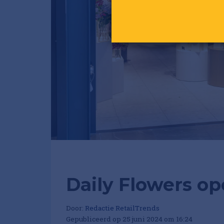
Daily Flowers op
Door:
Redactie RetailTrends
Gepubliceerd op 25 juni 2024 om 16:24