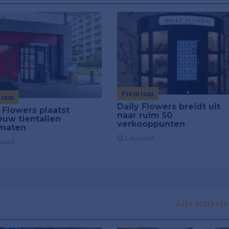
Premium
mium
Daily Flowers breidt uit
 Flowers plaatst
naar ruim 50
euw tientallen
verkooppunten
maten
1 minuut
nuut
Alle artikel