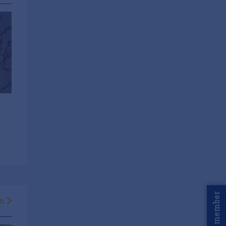
Word member
en