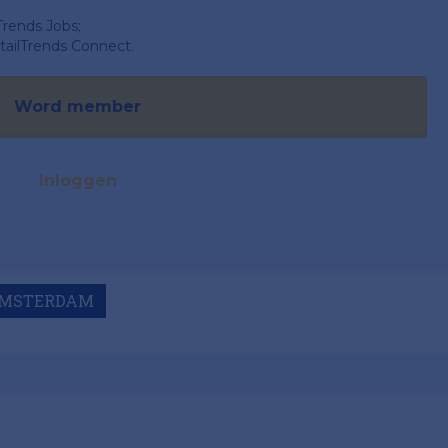
Trends Jobs;
ailTrends Connect.
Word member
Inloggen
MSTERDAM