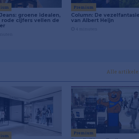
mium
Premium
Jeans: groene idealen,
Column: De vezelfantasi
 rode cijfers vellen de
van Albert Heijn
ier
4 minuten
inuten
Alle artikel
Premium
mium