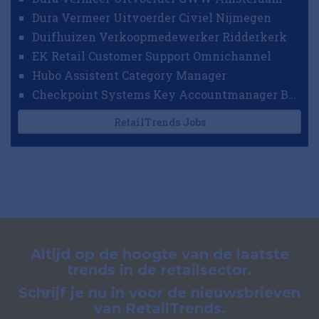
Dura Vermeer Uitvoerder Civiel Nijmegen
Duifhuizen Verkoopmedewerker Ridderkerk
EK Retail Customer Support Omnichannel
Hubo Assistent Category Manager
Checkpoint Systems Key Accountmanager Benelux
RetailTrends Jobs
Altijd op de hoogte van de laatste
trends in de retailsector.
Schrijf je nu in voor de nieuwsbrieven
van RetailTrends.