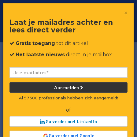
×
Toggle
Voor professionals in retail & brands
Laat je mailadres achter en
navigat
lees direct verder
Word member
Gratis toegang
tot dit artikel
Het laatste nieuws
direct in je mailbox
Aanmelden
Al 57.500 professionals hebben zich aangemeld!
of
Ga verder met LinkedIn
Ga verder met Google