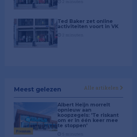
2 minuten
Ted Baker zet online
activiteiten voort in VK
2 minuten
Alle artikelen
Meest gelezen
Albert Heijn morrelt
opnieuw aan
koopzegels: 'Te riskant
om er in één keer mee
te stoppen'
Premium
5 minuten