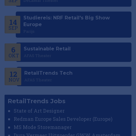
SEP
DeLaMar Theater
Studiereis: NRF Retail's Big Show
14
Europe
SEP
Parijs
6
Sustainable Retail
OKT
AFAS Theater
12
RetailTrends Tech
NOV
AFAS Theater
RetailTrends Jobs
State of Art Designer
Redman Europe Sales Developer (Europe)
MS Mode Storemanager
Dura Vermeer Uitvoerder GWW Amsterdam