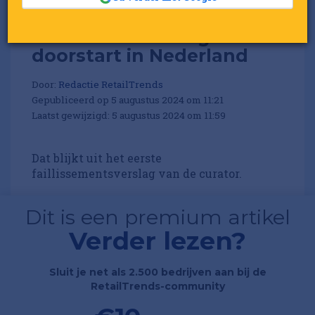
Ted Baker maakt geen
doorstart in Nederland
Door:
Redactie RetailTrends
Gepubliceerd op 5 augustus 2024 om 11:21
Laatst gewijzigd: 5 augustus 2024 om 11:59
Dat blijkt uit het eerste
faillissementsverslag van de curator.
Dit is een premium artikel
Verder lezen?
Sluit je net als 2.500 bedrijven aan bij de
RetailTrends-community