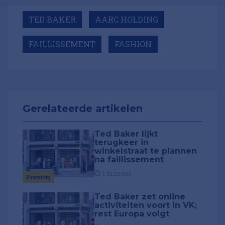
TED BAKER
AARC HOLDING
FAILLISSEMENT
FASHION
Gerelateerde artikelen
Ted Baker lijkt
terugkeer in
winkelstraat te plannen
na faillissement
1 minuut
Premium
Ted Baker zet online
activiteiten voort in VK;
rest Europa volgt