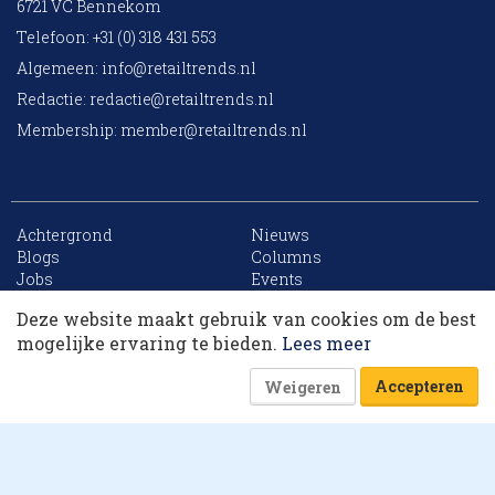
6721 VC Bennekom
Telefoon: +31 (0) 318 431 553
Algemeen:
info@retailtrends.nl
Redactie:
redactie@retailtrends.nl
Membership:
member@retailtrends.nl
Achtergrond
Nieuws
10 collega’s
Blogs
Columns
Jobs
Events
Contact
Word member
Deze website maakt gebruik van cookies om de best
Archief
Sitemap
Korting op events
mogelijke ervaring te bieden.
Lees meer
Accepteren
Weigeren
Website is powered by