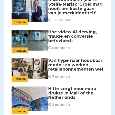
Stella-Maris): 'Groei mag
nooit ten koste gaan
van je merkidentiteit'
16 minuten
Premium
Hoe video-AI derving,
fraude en conversie
beïnvloedt
5 minuten
Premium
Van hype naar houdbaar
model: zo werken
retailabonnementen wél
8 minuten
Premium
Hitte zorgt voor extra
drukte in Mall of the
Netherlands
2 minuten
Premium