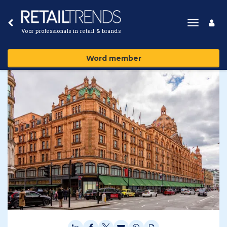
Toggle
Voor professionals in retail & brands
navigat
Word member