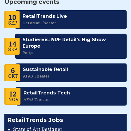
Upcoming events
10
RetailTrends Live
SEP
DeLaMar Theater
Studiereis: NRF Retail's Big Show
14
Europe
SEP
Parijs
6
Sustainable Retail
OKT
AFAS Theater
12
RetailTrends Tech
NOV
AFAS Theater
RetailTrends Jobs
State of Art Designer