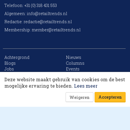
Telefoon: +31 (0) 318 431 553
Algemeen:
info@retailtrends.nl
Redactie:
redactie@retailtrends.nl
Membership:
member@retailtrends.nl
Achtergrond
Nieuws
10 collega’s
Blogs
Columns
Jobs
Events
Contact
Word member
Deze website maakt gebruik van cookies om de best
Archief
Sitemap
Korting op events
mogelijke ervaring te bieden.
Lees meer
Accepteren
Weigeren
Website is powered by