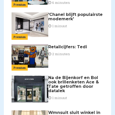
6 minuten
Premium
'Chanel blijft populairste
modemerk'
1 minuut
Premium
Retailcijfers: Tedi
2 minuten
Premium
Na de Bijenkorf en Bol
ook brillenketen Ace &
Tate getroffen door
datalek
1 minuut
Wmnsuit sluit winkel in