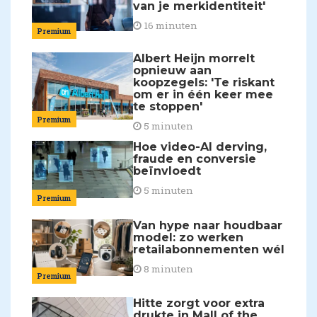
van je merkidentiteit'
16 minuten
Premium
Albert Heijn morrelt
opnieuw aan
koopzegels: 'Te riskant
om er in één keer mee
te stoppen'
Premium
5 minuten
Hoe video-AI derving,
fraude en conversie
beïnvloedt
5 minuten
Premium
Van hype naar houdbaar
model: zo werken
retailabonnementen wél
8 minuten
Premium
Hitte zorgt voor extra
drukte in Mall of the