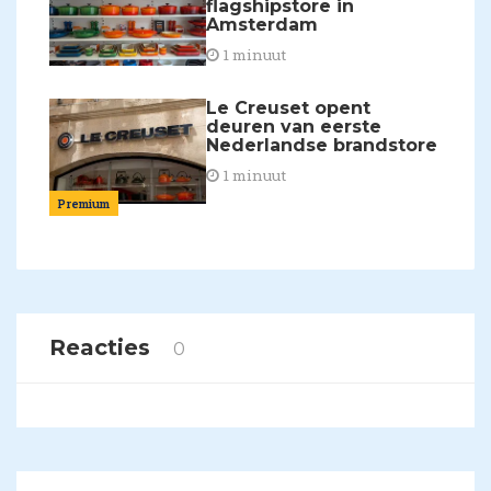
flagshipstore in
Amsterdam
1 minuut
Le Creuset opent
deuren van eerste
Nederlandse brandstore
1 minuut
Premium
Reacties
0