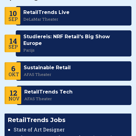
10
RetailTrends Live
SEP
DeLaMar Theater
Studiereis: NRF Retail's Big Show
14
Europe
SEP
Parijs
6
Sustainable Retail
OKT
AFAS Theater
12
RetailTrends Tech
NOV
AFAS Theater
RetailTrends Jobs
State of Art Designer