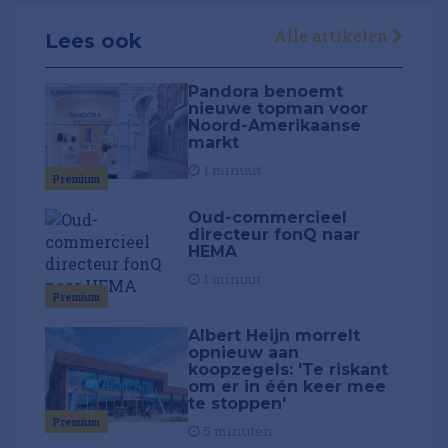
Alle artikelen
Lees ook
Pandora benoemt
nieuwe topman voor
Noord-Amerikaanse
markt
1 minuut
Premium
Oud-commercieel
directeur fonQ naar
HEMA
1 minuut
Premium
Albert Heijn morrelt
opnieuw aan
koopzegels: 'Te riskant
om er in één keer mee
te stoppen'
Premium
5 minuten