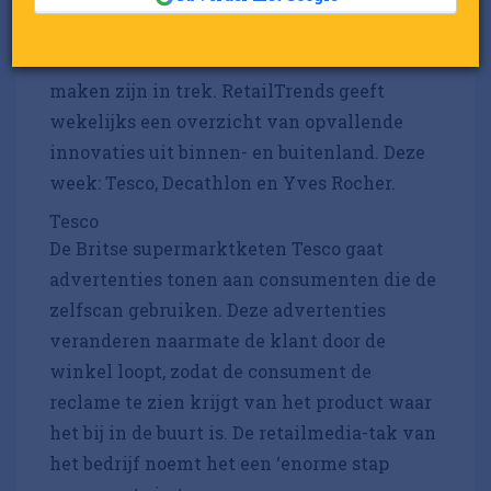
T
beter te bedienen. Ook tools die de
business aan de achterkant efficiënter
maken zijn in trek. RetailTrends geeft
wekelijks een overzicht van opvallende
innovaties uit binnen- en buitenland. Deze
week: Tesco, Decathlon en Yves Rocher.
Tesco
De Britse supermarktketen Tesco gaat
advertenties tonen aan consumenten die de
zelfscan gebruiken. Deze advertenties
veranderen naarmate de klant door de
winkel loopt, zodat de consument de
reclame te zien krijgt van het product waar
het bij in de buurt is. De retailmedia-tak van
het bedrijf noemt het een ‘enorme stap