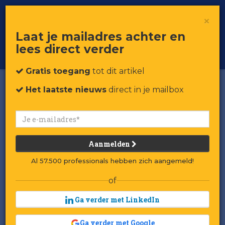
×
Toggle
Voor professionals in retail & brands
Laat je mailadres achter en
navigat
lees direct verder
Word member
Gratis toegang
tot dit artikel
Het laatste nieuws
direct in je mailbox
RetailTech: advertenties
in ieder gangpad
Aanmelden
Door:
Redactie RetailTrends
Al 57.500 professionals hebben zich aangemeld!
Gepubliceerd op 16 oktober 2024 om 12:14
Laatst gewijzigd: 23 oktober 2024 om 17:07
of
Ga verder met LinkedIn
echnologische innovatie stelt
Ga verder met Google
retailers en merken in staat klanten