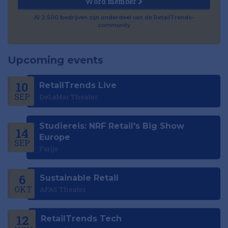
Word member
Al 2.500 bedrijven zijn onderdeel van de RetailTrends-
community
Upcoming events
10
RetailTrends Live
SEP
DeLaMar Theater
Studiereis: NRF Retail's Big Show
14
Europe
SEP
Parijs
6
Sustainable Retail
OKT
AFAS Theater
12
RetailTrends Tech