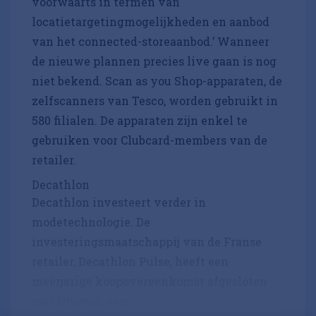
voorwaarts in termen van
locatietargetingmogelijkheden en aanbod
van het connected-storeaanbod.’ Wanneer
de nieuwe plannen precies live gaan is nog
niet bekend. Scan as you Shop-apparaten, de
zelfscanners van Tesco, worden gebruikt in
580 filialen. De apparaten zijn enkel te
gebruiken voor Clubcard-members van de
retailer.
Decathlon
Decathlon investeert verder in
modetechnologie. De
investeringsmaatschappij van de Franse
retailer, Decathlon Pulse, heeft een
meerjarige koopovereenkomst afgesloten
met Unspun, een...