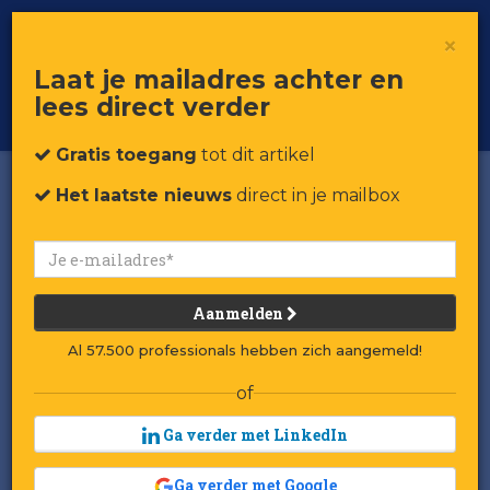
×
Toggle
Voor professionals in retail & brands
Laat je mailadres achter en
navigat
lees direct verder
Word member
Gratis toegang
tot dit artikel
Het laatste nieuws
direct in je mailbox
Aanmelden
Al 57.500 professionals hebben zich aangemeld!
of
Ga verder met LinkedIn
Ga verder met Google