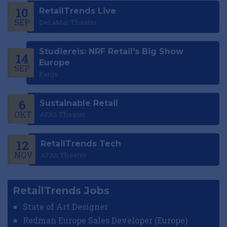
10
RetailTrends Live
SEP
DeLaMar Theater
Studiereis: NRF Retail's Big Show
14
Europe
SEP
Parijs
6
Sustainable Retail
OKT
AFAS Theater
12
RetailTrends Tech
NOV
AFAS Theater
RetailTrends Jobs
State of Art Designer
Redman Europe Sales Developer (Europe)