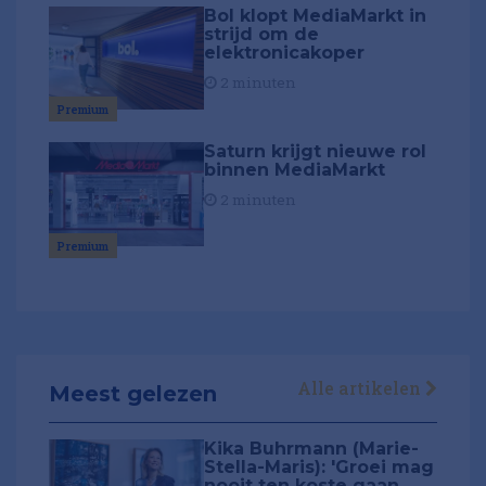
Bol klopt MediaMarkt in
strijd om de
elektronicakoper
2 minuten
Premium
Saturn krijgt nieuwe rol
binnen MediaMarkt
2 minuten
Premium
Alle artikelen
Meest gelezen
Kika Buhrmann (Marie-
Stella-Maris): 'Groei mag
nooit ten koste gaan