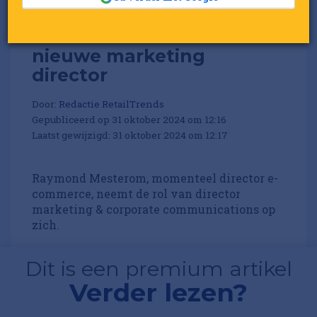
MediaMarkt benoemt
nieuwe marketing
director
Door:
Redactie RetailTrends
Gepubliceerd op 31 oktober 2024 om 12:16
Laatst gewijzigd: 31 oktober 2024 om 12:17
Raymond Mesterom, momenteel director e-
commerce, neemt de rol van director
marketing & corporate communications op
zich.
Dit is een premium artikel
Verder lezen?