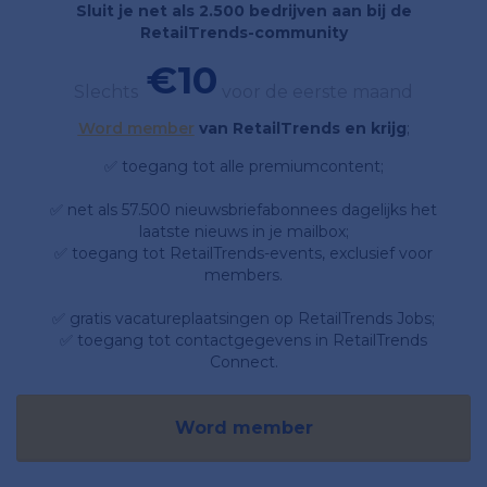
Sluit je net als 2.500 bedrijven aan bij de
RetailTrends-community
€10
Slechts
voor de eerste maand
Word member
van RetailTrends en krijg
;
✅ toegang tot alle premiumcontent;
✅ net als 57.500 nieuwsbriefabonnees dagelijks het
laatste nieuws in je mailbox;
✅ toegang tot RetailTrends-events, exclusief voor
members.
✅ gratis vacatureplaatsingen op RetailTrends Jobs;
✅ toegang tot contactgegevens in RetailTrends
Connect.
Word member