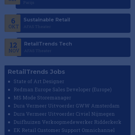
Parijs
6
Sustainable Retail
OKT
AFAS Theater
12
RetailTrends Tech
NOV
AFAS Theater
RetailTrends Jobs
State of Art Designer
Redman Europe Sales Developer (Europe)
MS Mode Storemanager
Dura Vermeer Uitvoerder GWW Amsterdam
Dura Vermeer Uitvoerder Civiel Nijmegen
Duifhuizen Verkoopmedewerker Ridderkerk
EK Retail Customer Support Omnichannel