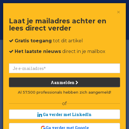
×
Toggle
Voor professionals in retail & brands
Laat je mailadres achter en
navigat
lees direct verder
Word member
Gratis toegang
tot dit artikel
Het laatste nieuws
direct in je mailbox
Aanmelden
Al 57.500 professionals hebben zich aangemeld!
of
Ga verder met LinkedIn
Ga verder met Google