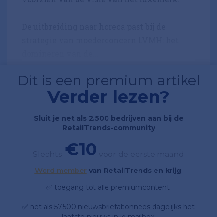
De uitbreiding naar horeca past bij de
strategie van moederconcern LVMH: het
domineren van de...
Dit is een premium artikel
Verder lezen?
Sluit je net als 2.500 bedrijven aan bij de
RetailTrends-community
€10
Slechts
voor de eerste maand
Word member
van RetailTrends en krijg
;
✅ toegang tot alle premiumcontent;
✅ net als 57.500 nieuwsbriefabonnees dagelijks het
laatste nieuws in je mailbox;