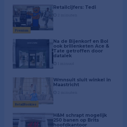
Retailcijfers: Tedi
2 minuten
Premium
Na de Bijenkorf en Bol
ook brillenketen Ace &
Tate getroffen door
datalek
1 minuut
Wmnsuit sluit winkel in
Maastricht
2 minuten
RetailRookies
H&M schrapt mogelijk
250 banen op Brits
hoofdkantoor