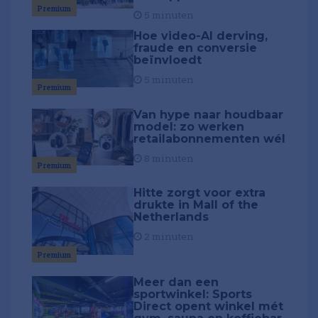
Premium
5 minuten
Hoe video-AI derving,
fraude en conversie
beïnvloedt
5 minuten
Premium
Van hype naar houdbaar
model: zo werken
retailabonnementen wél
8 minuten
Premium
Hitte zorgt voor extra
drukte in Mall of the
Netherlands
2 minuten
Premium
Meer dan een
sportwinkel: Sports
Direct opent winkel mét