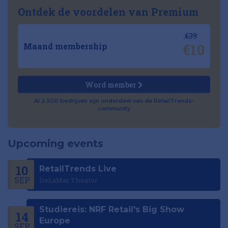
Ontdek de voordelen van Premium
€39
€10
Maand membership
Word member
Al 2.500 bedrijven zijn onderdeel van de RetailTrends-
community
Upcoming events
10
RetailTrends Live
SEP
DeLaMar Theater
Studiereis: NRF Retail's Big Show
14
Europe
SEP