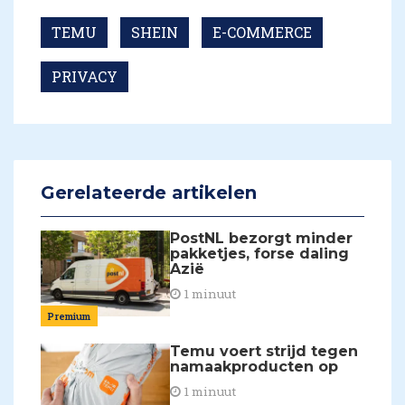
TEMU
SHEIN
E-COMMERCE
PRIVACY
Gerelateerde artikelen
PostNL bezorgt minder
pakketjes, forse daling
Azië
1 minuut
Premium
Temu voert strijd tegen
namaakproducten op
1 minuut