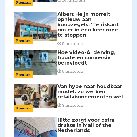
Premium
Albert Heijn morrelt
opnieuw aan
koopzegels: 'Te riskant
om er in één keer mee
te stoppen'
Premium
5 minuten
Hoe video-AI derving,
fraude en conversie
beïnvloedt
5 minuten
Premium
Van hype naar houdbaar
model: zo werken
retailabonnementen wél
8 minuten
Premium
Hitte zorgt voor extra
drukte in Mall of the
Netherlands