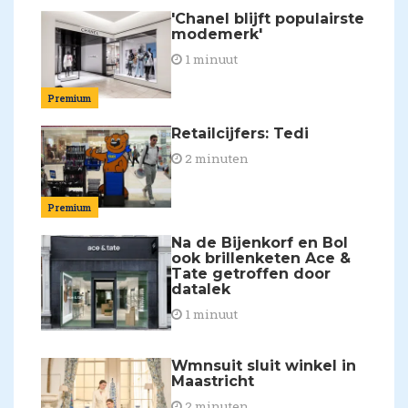
'Chanel blijft populairste
modemerk'
1 minuut
Premium
Retailcijfers: Tedi
2 minuten
Premium
Na de Bijenkorf en Bol
ook brillenketen Ace &
Tate getroffen door
datalek
1 minuut
Wmnsuit sluit winkel in
Maastricht
2 minuten