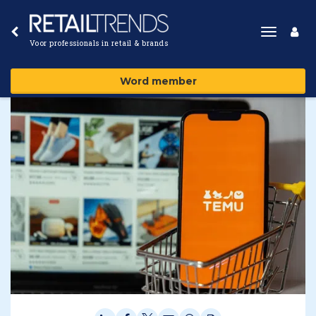
Toggle
Voor professionals in retail & brands
navigat
Word member