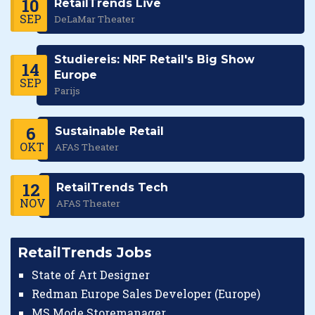
10
RetailTrends Live
SEP
DeLaMar Theater
Studiereis: NRF Retail's Big Show
14
Europe
SEP
Parijs
6
Sustainable Retail
OKT
AFAS Theater
12
RetailTrends Tech
NOV
AFAS Theater
RetailTrends Jobs
State of Art Designer
Redman Europe Sales Developer (Europe)
MS Mode Storemanager