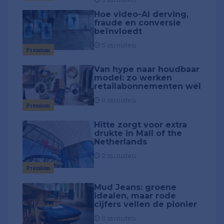
Hoe video-AI derving,
fraude en conversie
beïnvloedt
5 minuten
Premium
Van hype naar houdbaar
model: zo werken
retailabonnementen wél
8 minuten
Premium
Hitte zorgt voor extra
drukte in Mall of the
Netherlands
2 minuten
Premium
Mud Jeans: groene
idealen, maar rode
cijfers vellen de pionier
5 minuten