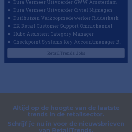
Dura Vermeer Uitvoerder GWW Amsterdam
Dura Vermeer Uitvoerder Civiel Nijmegen
Duifhuizen Verkoopmedewerker Ridderkerk
EK Retail Customer Support Omnichannel
Hubo Assistent Category Manager
Checkpoint Systems Key Accountmanager Benelux
RetailTrends Jobs
Altijd op de hoogte van de laatste
trends in de retailsector.
Schrijf je nu in voor de nieuwsbrieven
van RetailTrends.