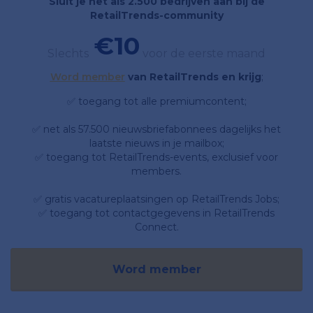
Sluit je net als 2.500 bedrijven aan bij de
RetailTrends-community
€10
Slechts
voor de eerste maand
Word member
van RetailTrends en krijg
;
✅ toegang tot alle premiumcontent;
✅ net als 57.500 nieuwsbriefabonnees dagelijks het
laatste nieuws in je mailbox;
✅ toegang tot RetailTrends-events, exclusief voor
members.
✅ gratis vacatureplaatsingen op RetailTrends Jobs;
✅ toegang tot contactgegevens in RetailTrends
Connect.
Word member