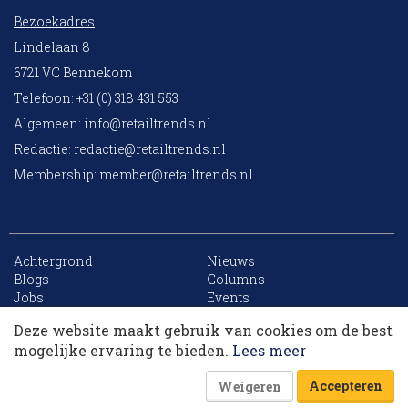
Bezoekadres
Lindelaan 8
6721 VC Bennekom
Telefoon: +31 (0) 318 431 553
Algemeen:
info@retailtrends.nl
Redactie:
redactie@retailtrends.nl
Membership:
member@retailtrends.nl
Achtergrond
Nieuws
10 collega’s
Blogs
Columns
Jobs
Events
Contact
Word member
Deze website maakt gebruik van cookies om de best
Archief
Sitemap
Korting op events
mogelijke ervaring te bieden.
Lees meer
Accepteren
Weigeren
Website is powered by