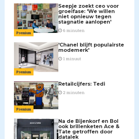
Seepje zoekt ceo voor
groeifase: 'We willen
niet opnieuw tegen
stagnatie aanlopen'
6 minuten
Premium
'Chanel blijft populairste
modemerk'
1 minuut
Premium
Retailcijfers: Tedi
2 minuten
Premium
Na de Bijenkorf en Bol
ook brillenketen Ace &
Tate getroffen door
datalek