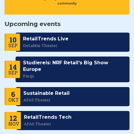
community
Upcoming events
10
RetailTrends Live
SEP
DeLaMar Theater
Studiereis: NRF Retail's Big Show
14
Europe
SEP
Parijs
6
Sustainable Retail
OKT
AFAS Theater
12
RetailTrends Tech
NOV
AFAS Theater