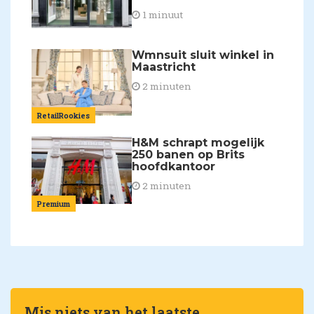
1 minuut
Wmnsuit sluit winkel in
Maastricht
2 minuten
RetailRookies
H&M schrapt mogelijk
250 banen op Brits
hoofdkantoor
2 minuten
Premium
Mis niets van het laatste