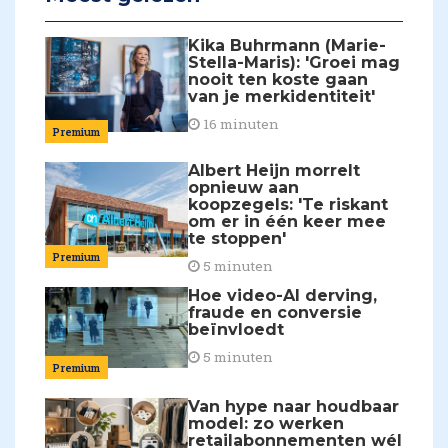
Kika Buhrmann (Marie-
Stella-Maris): 'Groei mag
nooit ten koste gaan
van je merkidentiteit'
16 minuten
Premium
Albert Heijn morrelt
opnieuw aan
koopzegels: 'Te riskant
om er in één keer mee
te stoppen'
Premium
5 minuten
Hoe video-AI derving,
fraude en conversie
beïnvloedt
5 minuten
Premium
Van hype naar houdbaar
model: zo werken
retailabonnementen wél