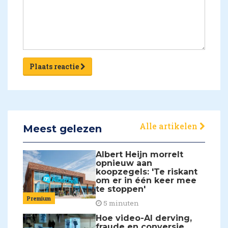
Plaats reactie
Alle artikelen
Meest gelezen
Albert Heijn morrelt
opnieuw aan
koopzegels: 'Te riskant
om er in één keer mee
te stoppen'
Premium
5 minuten
Hoe video-AI derving,
fraude en conversie