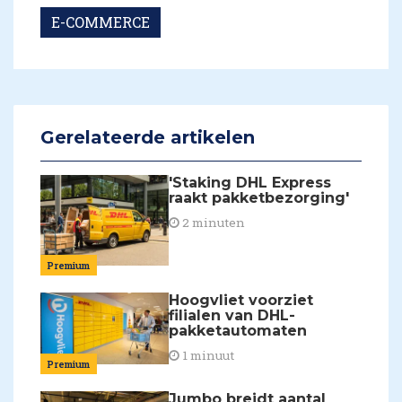
E-COMMERCE
Gerelateerde artikelen
'Staking DHL Express
raakt pakketbezorging'
2 minuten
Premium
Hoogvliet voorziet
filialen van DHL-
pakketautomaten
1 minuut
Premium
Jumbo breidt aantal