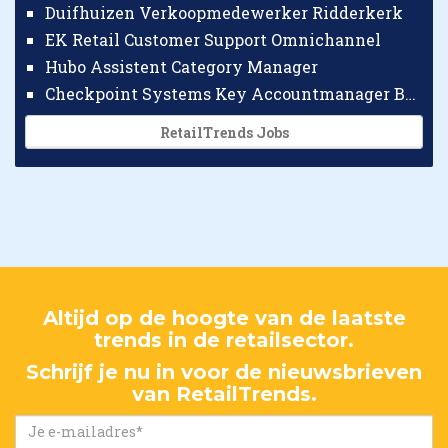
Duifhuizen Verkoopmedewerker Ridderkerk
EK Retail Customer Support Omnichannel
Hubo Assistent Category Manager
Checkpoint Systems Key Accountmanager Benelux
RetailTrends Jobs
Altijd op de hoogte van de laatste
trends in de retailsector.
Schrijf je nu in voor de nieuwsbrieven
van RetailTrends.