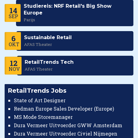
Studiereis: NRF Retail's Big Show
14
Europe
SEP
Parijs
6
Sustainable Retail
OKT
AFAS Theater
12
RetailTrends Tech
NOV
AFAS Theater
RetailTrends Jobs
State of Art Designer
Redman Europe Sales Developer (Europe)
MS Mode Storemanager
Dura Vermeer Uitvoerder GWW Amsterdam
Dura Vermeer Uitvoerder Civiel Nijmegen