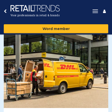
Toggle
Voor professionals in retail & brands
navigat
Word member