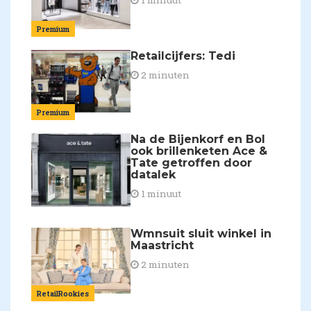
Premium
Retailcijfers: Tedi
2 minuten
Premium
Na de Bijenkorf en Bol
ook brillenketen Ace &
Tate getroffen door
datalek
1 minuut
Wmnsuit sluit winkel in
Maastricht
2 minuten
RetailRookies