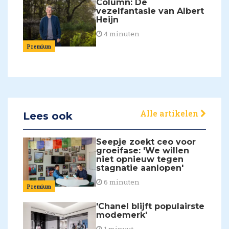
Column: De
vezelfantasie van Albert
Heijn
4 minuten
Premium
Alle artikelen
Lees ook
Seepje zoekt ceo voor
groeifase: 'We willen
niet opnieuw tegen
stagnatie aanlopen'
6 minuten
Premium
'Chanel blijft populairste
modemerk'
1 minuut