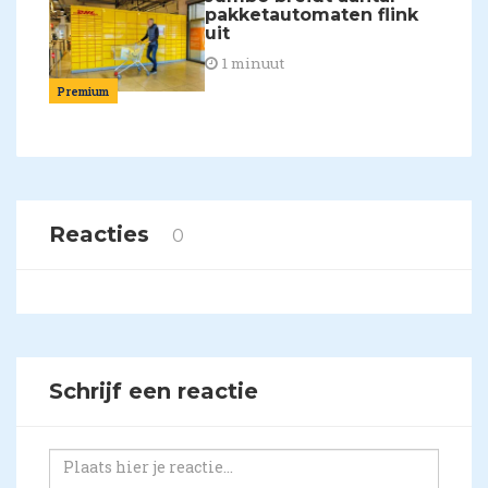
pakketautomaten flink
uit
1 minuut
Premium
Reacties
0
Schrijf een reactie