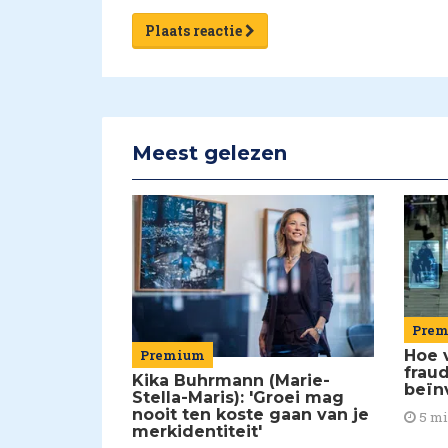
Plaats reactie
Meest gelezen
Pre
Premium
Hoe 
frau
Kika Buhrmann (Marie-
beïn
Stella-Maris): 'Groei mag
nooit ten koste gaan van je
5 m
merkidentiteit'