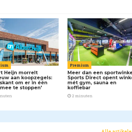
mium
Premium
t Heijn morrelt
Meer dan een sportwinke
euw aan koopzegels:
Sports Direct opent wink
iskant om er in één
mét gym, sauna en
 mee te stoppen'
koffiebar
inuten
2 minuten
Alle artikel