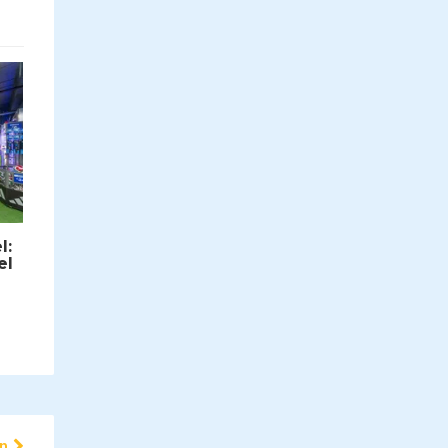
l:
el
en