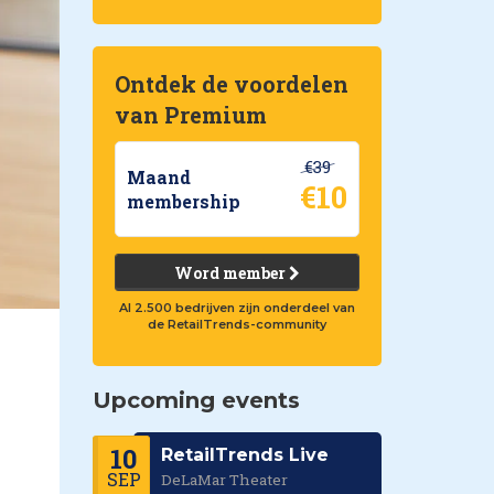
Ontdek de voordelen
van Premium
€39
Maand
€10
membership
Word member
Al 2.500 bedrijven zijn onderdeel van
de RetailTrends-community
Upcoming events
10
RetailTrends Live
SEP
DeLaMar Theater