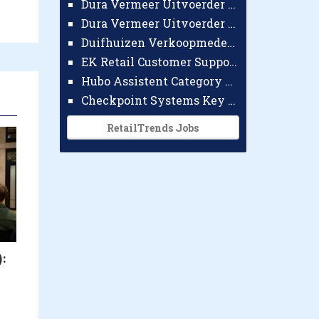
Dura Vermeer Uitvoerder GWW Amsterdam
Dura Vermeer Uitvoerder Civiel Nijmegen
Duifhuizen Verkoopmedewerker Ridderkerk
EK Retail Customer Support Omnichannel
Hubo Assistent Category Manager
Checkpoint Systems Key Accountmanager Benelux
RetailTrends Jobs
: