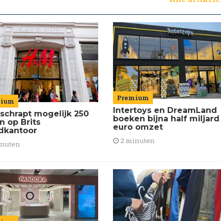
Premium
mium
Intertoys en DreamLand
schrapt mogelijk 250
boeken bijna half miljard
n op Brits
euro omzet
dkantoor
2 minuten
inuten