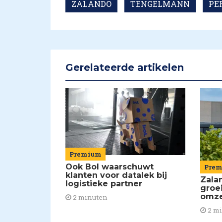
ZALANDO
TENGELMANN
PE
Gerelateerde artikelen
Premium
Ook Bol waarschuwt
Pre
klanten voor datalek bij
Zala
logistieke partner
groe
omze
2 minuten
2 m