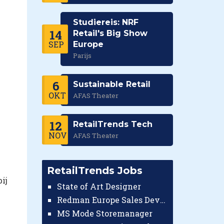
Studiereis: NRF
14
Retail's Big Show
SEP
Europe
Parijs
6
Sustainable Retail
OKT
AFAS Theater
12
RetailTrends Tech
NOV
AFAS Theater
RetailTrends Jobs
ij
State of Art Designer
Redman Europe Sales Developer (Europe)
MS Mode Storemanager