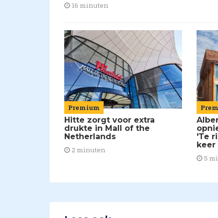
16 minuten
Pre
Premium
Alber
Hitte zorgt voor extra
opni
drukte in Mall of the
'Te r
Netherlands
keer
2 minuten
5 m