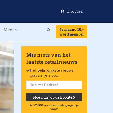
Inloggen
Meer
1e maand 10,-
Search
word member
Mis niets van het
laatste retailnieuws
Het belangrijkste nieuws,
gratis in je inbox
Houd mij op de hoogte
Al 57.500 professionals gingen je
voor!