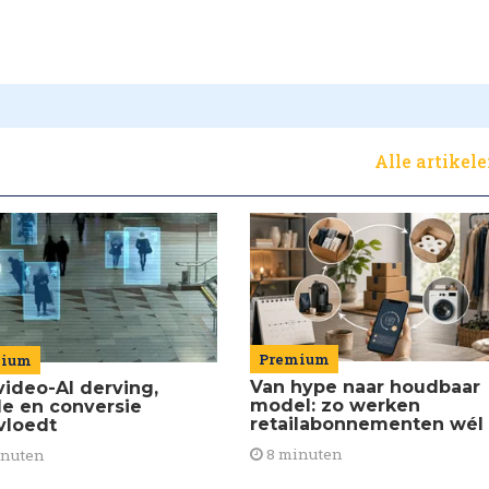
Alle artikel
Premium
mium
Van hype naar houdbaar
video-AI derving,
model: zo werken
de en conversie
retailabonnementen wél
vloedt
8 minuten
inuten