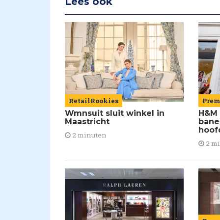
Lees ook
RetailRookies
Pre
Wmnsuit sluit winkel in
H&M 
Maastricht
bane
hoof
2 minuten
2 m