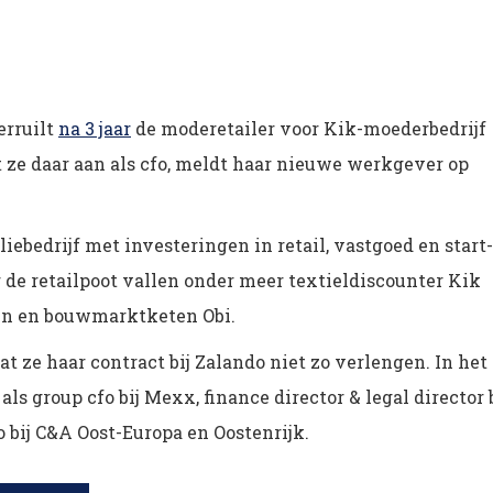
erruilt
na 3 jaar
de moderetailer voor Kik-moederbedrijf
t ze daar aan als cfo, meldt haar nieuwe werkgever op
ebedrijf met investeringen in retail, vastgoed en start-
de retailpoot vallen onder meer textieldiscounter Kik
den en bouwmarktketen Obi.
 ze haar contract bij Zalando niet zo verlengen. In het
 group cfo bij Mexx, finance director & legal director b
o bij C&A Oost-Europa en Oostenrijk.