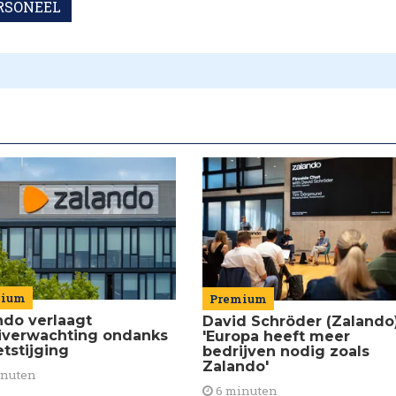
RSONEEL
mium
Premium
ndo verlaagt
David Schröder (Zalando)
iverwachting ondanks
'Europa heeft meer
tstijging
bedrijven nodig zoals
Zalando'
inuten
6 minuten