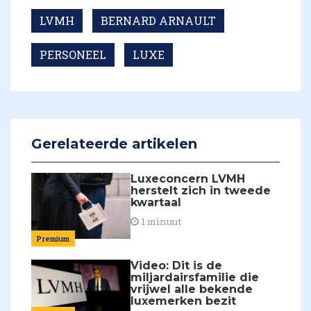
LVMH
BERNARD ARNAULT
PERSONEEL
LUXE
Gerelateerde artikelen
Luxeconcern LVMH
herstelt zich in tweede
kwartaal
1 minuut
Premium
Video: Dit is de
miljardairsfamilie die
vrijwel alle bekende
luxemerken bezit