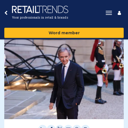
Toggle
Voor professionals in retail & brands
navigat
Word member