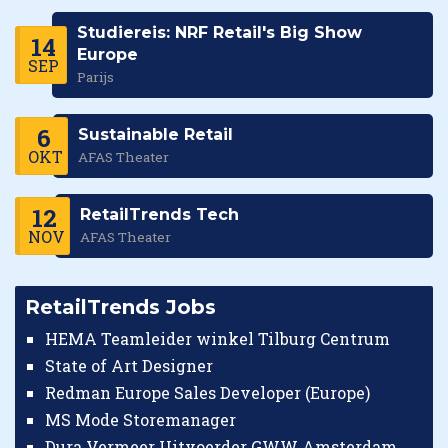
Studiereis: NRF Retail's Big Show
14
Europe
SEP
Parijs
6
Sustainable Retail
OKT
AFAS Theater
12
RetailTrends Tech
NOV
AFAS Theater
RetailTrends Jobs
HEMA Teamleider winkel Tilburg Centrum
State of Art Designer
Redman Europe Sales Developer (Europe)
MS Mode Storemanager
Dura Vermeer Uitvoerder GWW Amsterdam