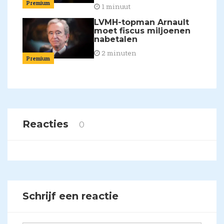
Premium
1 minuut
LVMH-topman Arnault
moet fiscus miljoenen
nabetalen
2 minuten
Premium
Reacties
0
Schrijf een reactie