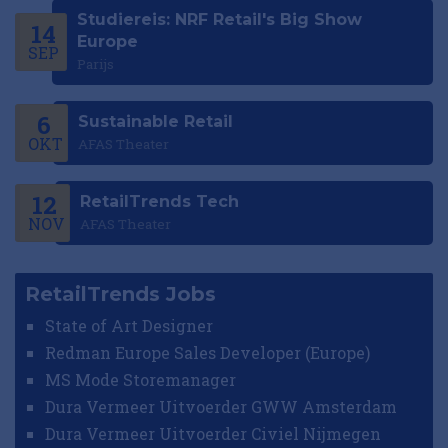
Studiereis: NRF Retail's Big Show
14
Europe
SEP
Parijs
6
Sustainable Retail
OKT
AFAS Theater
12
RetailTrends Tech
NOV
AFAS Theater
RetailTrends Jobs
State of Art Designer
Redman Europe Sales Developer (Europe)
MS Mode Storemanager
Dura Vermeer Uitvoerder GWW Amsterdam
Dura Vermeer Uitvoerder Civiel Nijmegen