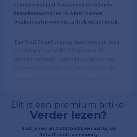
commercegigant Amazon en de dalende
bezoekersaantallen in Amerikaanse
winkelcentra voor extra druk op het merk.
The Wall Street Journal analyseert in deze
video hoe de ontwikkelingen van de
fastfashionmarkt uiteindelijk de val van
deze voormalige reus hebben veroorzaakt.
Leestip: Wat ging er mis bij Forever 21? In
dit
Dit is een premium artikel
Verder lezen?
Sluit je net als 2.500 bedrijven aan bij de
RetailTrends-community