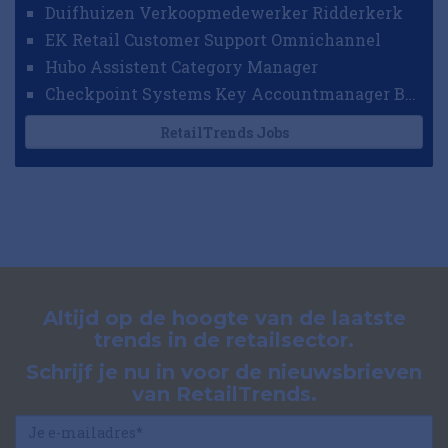
Duifhuizen Verkoopmedewerker Ridderkerk
EK Retail Customer Support Omnichannel
Hubo Assistent Category Manager
Checkpoint Systems Key Accountmanager Benelux
RetailTrends Jobs
Altijd op de hoogte van de laatste
trends in de retailsector.
Schrijf je nu in voor de nieuwsbrieven
van RetailTrends.