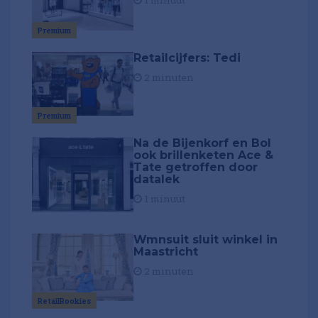
1 minuut
Premium
Retailcijfers: Tedi
2 minuten
Premium
Na de Bijenkorf en Bol
ook brillenketen Ace &
Tate getroffen door
datalek
1 minuut
Wmnsuit sluit winkel in
Maastricht
2 minuten
RetailRookies