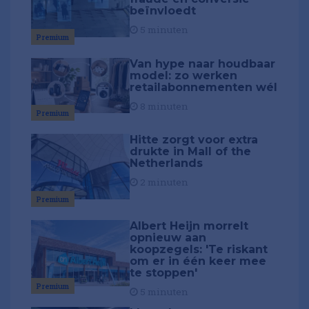
beïnvloedt
5 minuten
Premium
Van hype naar houdbaar
model: zo werken
retailabonnementen wél
8 minuten
Premium
Hitte zorgt voor extra
drukte in Mall of the
Netherlands
2 minuten
Premium
Albert Heijn morrelt
opnieuw aan
koopzegels: 'Te riskant
om er in één keer mee
te stoppen'
Premium
5 minuten