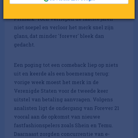
perfecte middenweg te vinden
tussen concurrenten zoals H&M en
Primark. Toch verliepen de laatste jaren
niet soepel en verloor het merk snel zijn
glans, dat minder 'forever' bleek dan
gedacht.
Een poging tot een comeback liep op niets
uit en keerde als een boemerang terug:
vorige week moest het merk in de
Verenigde Staten voor de tweede keer
uitstel van betaling aanvragen. Volgens
analisten ligt de ondergang van Forever 21
vooral aan de opkomst van nieuwe
fastfashionspelers zoals Shein en Temu.
Daarnaast zorgden concurrentie van e-