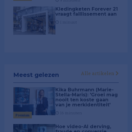
9 minuten
Kledingketen Forever 21
vraagt faillissement aan
1 minuut
Alle artikelen
Meest gelezen
Kika Buhrmann (Marie-
Stella-Maris): 'Groei mag
nooit ten koste gaan
van je merkidentiteit'
16 minuten
Premium
Hoe video-AI derving,
fraude en conversie