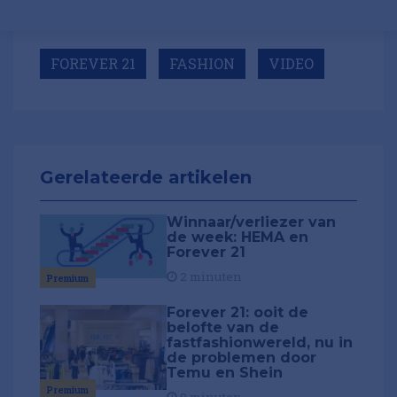
FOREVER 21
FASHION
VIDEO
Gerelateerde artikelen
Winnaar/verliezer van
de week: HEMA en
Forever 21
2 minuten
Premium
Forever 21: ooit de
belofte van de
fastfashionwereld, nu in
de problemen door
Temu en Shein
Premium