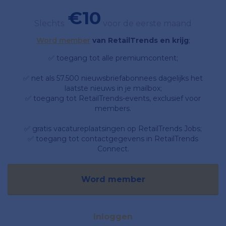
€10
Slechts
voor de eerste maand
Word member
van RetailTrends en krijg
;
✅ toegang tot alle premiumcontent;
✅ net als 57.500 nieuwsbriefabonnees dagelijks het
laatste nieuws in je mailbox;
✅ toegang tot RetailTrends-events, exclusief voor
members.
✅ gratis vacatureplaatsingen op RetailTrends Jobs;
✅ toegang tot contactgegevens in RetailTrends
Connect.
Word member
Inloggen