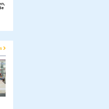
en,
de
en