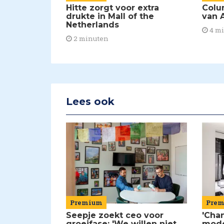
Hitte zorgt voor extra
Colu
drukte in Mall of the
van A
Netherlands
4 m
2 minuten
Lees ook
Premium
Pre
Seepje zoekt ceo voor
'Chan
groeifase: 'We willen niet
mod