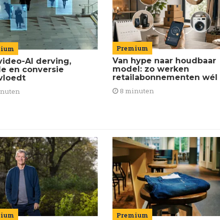
Premium
mium
Van hype naar houdbaar
video-AI derving,
model: zo werken
de en conversie
retailabonnementen wél
vloedt
8 minuten
inuten
mium
Premium