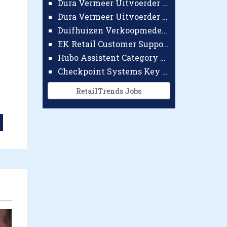
Dura Vermeer Uitvoerder GWW Amsterdam
Dura Vermeer Uitvoerder Civiel Nijmegen
Duifhuizen Verkoopmedewerker Ridderkerk
EK Retail Customer Support Omnichannel
Hubo Assistent Category Manager
Checkpoint Systems Key Accountmanager Benelux
RetailTrends Jobs