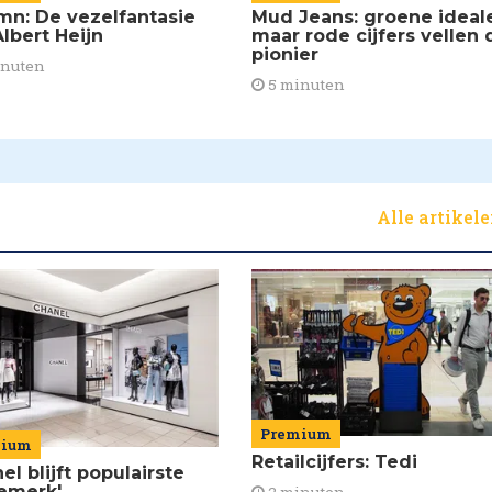
mn: De vezelfantasie
Mud Jeans: groene ideal
lbert Heijn
maar rode cijfers vellen 
pionier
inuten
5 minuten
Alle artikel
Premium
mium
Retailcijfers: Tedi
el blijft populairste
emerk'