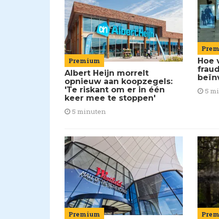
Pre
Premium
Hoe 
frau
Albert Heijn morrelt
beïn
opnieuw aan koopzegels:
'Te riskant om er in één
5 m
keer mee te stoppen'
5 minuten
Premium
Pre