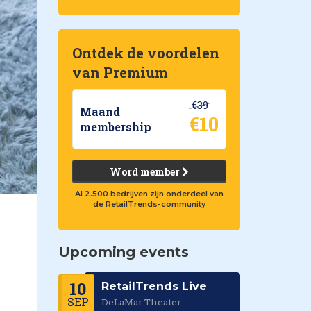
Ontdek de voordelen
van Premium
€39
Maand
€10
membership
Word member
Al 2.500 bedrijven zijn onderdeel van
de RetailTrends-community
Upcoming events
10
RetailTrends Live
SEP
DeLaMar Theater