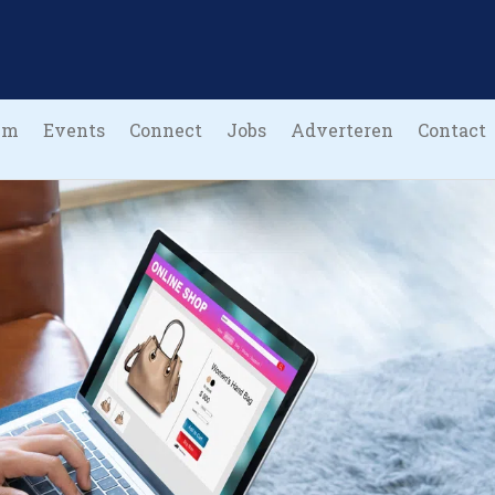
um
Events
Connect
Jobs
Adverteren
Contact