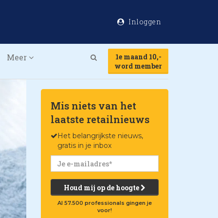
Inloggen
Meer
1e maand 10,-
Search
word member
Mis niets van het
laatste retailnieuws
Het belangrijkste nieuws,
gratis in je inbox
Houd mij op de hoogte
Al 57.500 professionals gingen je
voor!