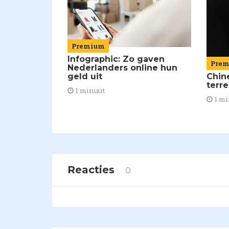
Premium
Infographic: Zo gaven
Pre
Nederlanders online hun
Chin
geld uit
terr
1 minuut
1 mi
Reacties
0