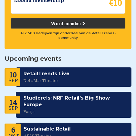
€10
Maand membership
Word member
Al 2.500 bedrijven zijn onderdeel van de RetailTrends-
community
Upcoming events
10
RetailTrends Live
SEP
DeLaMar Theater
Studiereis: NRF Retail's Big Show
14
Europe
SEP
Parijs
6
Sustainable Retail
OKT
AFAS Theater