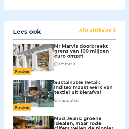
Alle artikelen
Lees ook
Mr Marvis doorbreekt
grens van 100 miljoen
euro omzet
1 minuut
Premium
Sustainable Retail:
Inditex maakt werk van
textiel uit bierafval
3 minuten
Premium
Mud Jeans: groene
idealen, maar rode
cijfers vellen de pionier