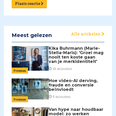
Plaats reactie
Alle artikelen
Meest gelezen
Kika Buhrmann (Marie-
Stella-Maris): 'Groei mag
nooit ten koste gaan
van je merkidentiteit'
16 minuten
Premium
Hoe video-AI derving,
fraude en conversie
beïnvloedt
5 minuten
Premium
Van hype naar houdbaar
model: zo werken