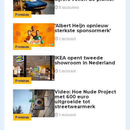
5 minuten
Premium
'Albert Heijn opnieuw
sterkste sponsormerk'
1 minuut
Premium
IKEA opent tweede
showroom in Nederland
1 minuut
Premium
Video: Hoe Nude Project
met 600 euro
uitgroeide tot
streetwearmerk
1 minuut
Premium