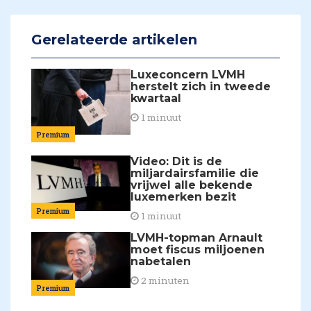
Gerelateerde artikelen
Luxeconcern LVMH
herstelt zich in tweede
kwartaal
1 minuut
Premium
Video: Dit is de
miljardairsfamilie die
vrijwel alle bekende
luxemerken bezit
Premium
1 minuut
LVMH-topman Arnault
moet fiscus miljoenen
nabetalen
2 minuten
Premium