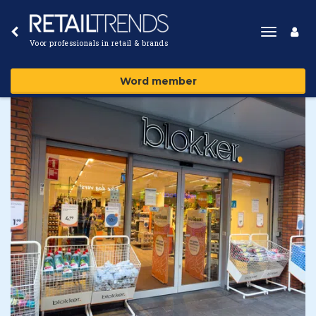
Toggle
Voor professionals in retail & brands
navigat
Word member