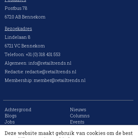
Postbus 78
6720 AB Bennekom
Bezoekadres
Lindelaan 8
6721 VC Bennekom
Telefoon: +31 (0) 318 431 553
Algemeen:
info@retailtrends.nl
Redactie:
redactie@retailtrends.nl
Membership:
member@retailtrends.nl
Achtergrond
Nieuws
10 collega’s
Blogs
Columns
Jobs
Events
Contact
Word member
Deze website maakt gebruik van cookies om de best
Archief
Sitemap
Korting op events