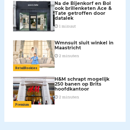
Na de Bijenkorf en Bol
ook brillenketen Ace &
Tate getroffen door
datalek
1 minuut
Wmnsuit sluit winkel in
Maastricht
2 minuten
RetailRookies
H&M schrapt mogelijk
250 banen op Brits
hoofdkantoor
2 minuten
Premium