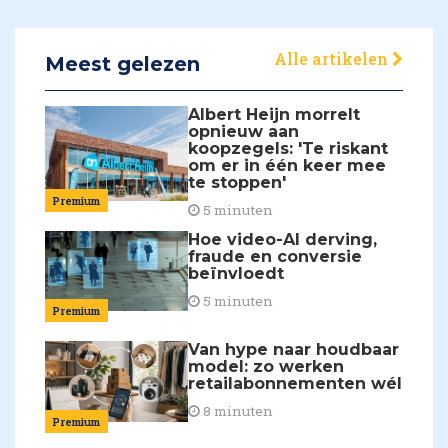
Alle artikelen
Meest gelezen
Albert Heijn morrelt
opnieuw aan
koopzegels: 'Te riskant
om er in één keer mee
te stoppen'
Premium
5 minuten
Hoe video-AI derving,
fraude en conversie
beïnvloedt
5 minuten
Premium
Van hype naar houdbaar
model: zo werken
retailabonnementen wél
8 minuten
Premium