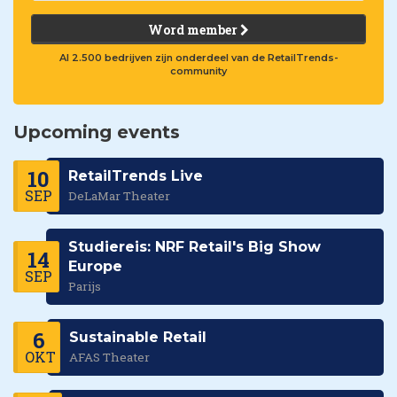
Word member
Al 2.500 bedrijven zijn onderdeel van de RetailTrends-
community
Upcoming events
10
RetailTrends Live
SEP
DeLaMar Theater
Studiereis: NRF Retail's Big Show
14
Europe
SEP
Parijs
6
Sustainable Retail
OKT
AFAS Theater