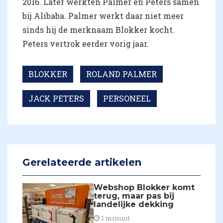
2016. Later werkten Palmer en Peters samen
bij Alibaba. Palmer werkt daar niet meer
sinds hij de merknaam Blokker kocht.
Peters vertrok eerder vorig jaar.
BLOKKER
ROLAND PALMER
JACK PETERS
PERSONEEL
Gerelateerde artikelen
Webshop Blokker komt
terug, maar pas bij
landelijke dekking
1 minuut