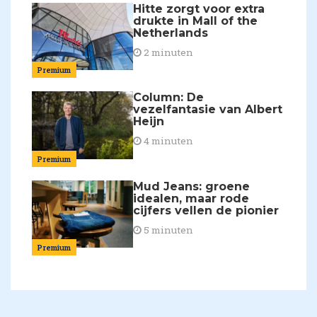
Hitte zorgt voor extra
drukte in Mall of the
Netherlands
2 minuten
Premium
Column: De
vezelfantasie van Albert
Heijn
4 minuten
Premium
Mud Jeans: groene
idealen, maar rode
cijfers vellen de pionier
5 minuten
Premium