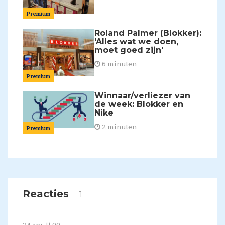
Premium
Roland Palmer (Blokker):
'Alles wat we doen,
moet goed zijn'
6 minuten
Premium
Winnaar/verliezer van
de week: Blokker en
Nike
2 minuten
Premium
Reacties
1
24 apr, 11:09