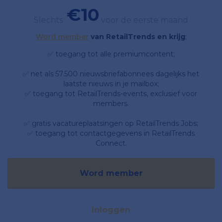
€10
Slechts
voor de eerste maand
Word member
van RetailTrends en krijg
;
✅ toegang tot alle premiumcontent;
✅ net als 57.500 nieuwsbriefabonnees dagelijks het
laatste nieuws in je mailbox;
✅ toegang tot RetailTrends-events, exclusief voor
members.
✅ gratis vacatureplaatsingen op RetailTrends Jobs;
✅ toegang tot contactgegevens in RetailTrends
Connect.
Word member
Inloggen