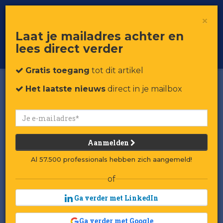
×
Toggle
Voor professionals in retail & brands
Laat je mailadres achter en
navigat
lees direct verder
Word member
Gratis toegang
tot dit artikel
Het laatste nieuws
direct in je mailbox
Aanmelden
Al 57.500 professionals hebben zich aangemeld!
of
Ga verder met LinkedIn
Ga verder met Google