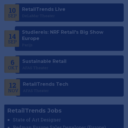
10
RetailTrends Live
SEP
DeLaMar Theater
Studiereis: NRF Retail's Big Show
14
Europe
SEP
Parijs
6
Sustainable Retail
OKT
AFAS Theater
12
RetailTrends Tech
NOV
AFAS Theater
RetailTrends Jobs
State of Art Designer
Redman Europe Sales Developer (Europe)