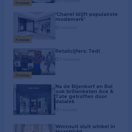
6 minuten
Premium
'Chanel blijft populairste
modemerk'
1 minuut
Premium
Retailcijfers: Tedi
2 minuten
Premium
Na de Bijenkorf en Bol
ook brillenketen Ace &
Tate getroffen door
datalek
1 minuut
Wmnsuit sluit winkel in
Maastricht