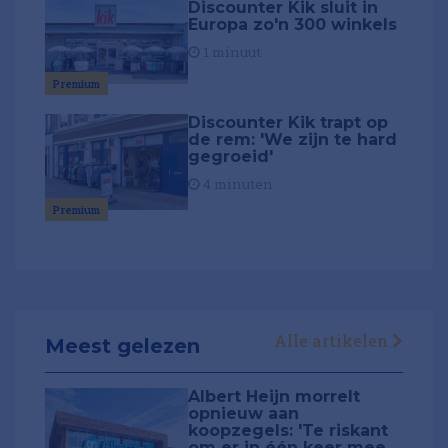
Discounter Kik sluit in
Europa zo'n 300 winkels
1 minuut
Premium
Discounter Kik trapt op
de rem: 'We zijn te hard
gegroeid'
4 minuten
Premium
Alle artikelen
Meest gelezen
Albert Heijn morrelt
opnieuw aan
koopzegels: 'Te riskant
om er in één keer mee