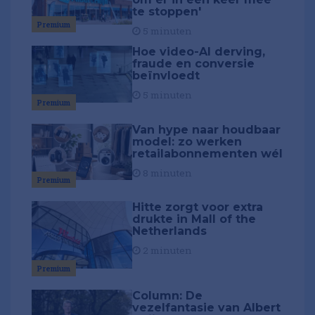
te stoppen'
Premium
5 minuten
Hoe video-AI derving,
fraude en conversie
beïnvloedt
5 minuten
Premium
Van hype naar houdbaar
model: zo werken
retailabonnementen wél
8 minuten
Premium
Hitte zorgt voor extra
drukte in Mall of the
Netherlands
2 minuten
Premium
Column: De
vezelfantasie van Albert