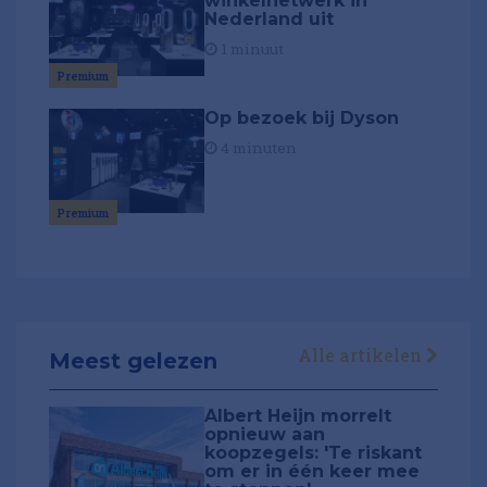
winkelnetwerk in
Nederland uit
1 minuut
Premium
Op bezoek bij Dyson
4 minuten
Premium
Alle artikelen
Meest gelezen
Albert Heijn morrelt
opnieuw aan
koopzegels: 'Te riskant
om er in één keer mee