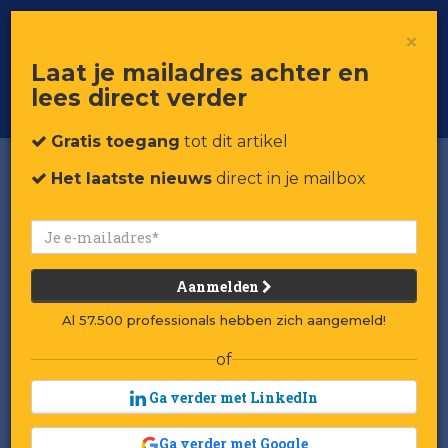
×
Toggle
Voor professionals in retail & brands
Laat je mailadres achter en
navigat
lees direct verder
Word member
Gratis toegang
tot dit artikel
Het laatste nieuws
direct in je mailbox
Video: Het leven 'vol
mislukkingen' van de
Dyson-oprichter
Aanmelden
Gepubliceerd op 10 juni 2025 om 15:55
Al 57.500 professionals hebben zich aangemeld!
Laatst gewijzigd: 10 juni 2025 om 15:56
of
Ga verder met LinkedIn
as na meer dan 5.000 handgemaakte
P
prototypen kwam de befaamde
Ga verder met Google