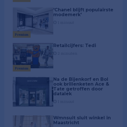
'Chanel blijft populairste
modemerk'
1 minuut
Premium
Retailcijfers: Tedi
2 minuten
Premium
Na de Bijenkorf en Bol
ook brillenketen Ace &
Tate getroffen door
datalek
1 minuut
Wmnsuit sluit winkel in
Maastricht