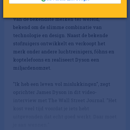
Dyson-stofzuiger op de markt.
Inmiddels is Dyson uitgegroeid tot 1
van de bekendste merken ter wereld,
bekend om de slimme combinatie van
technologie en design. Naast de bekende
stofzuigers ontwikkelt en verkoopt het
merk onder andere luchtreinigers, föhns en
koptelefoons en realiseert Dyson een
miljardenomzet.
"Ik heb een leven vol mislukkingen", zegt
oprichter James Dyson in dit video-
interview met The Wall Street Journal. "Het
kost veel tijd voordat je iets hebt
uitgevonden dat echt goed werkt. Daar moet
je aan wennen."