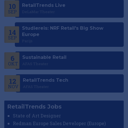
10
RetailTrends Live
SEP
DeLaMar Theater
Studiereis: NRF Retail's Big Show
14
Europe
SEP
Parijs
6
Sustainable Retail
OKT
AFAS Theater
12
RetailTrends Tech
NOV
AFAS Theater
RetailTrends Jobs
State of Art Designer
Redman Europe Sales Developer (Europe)