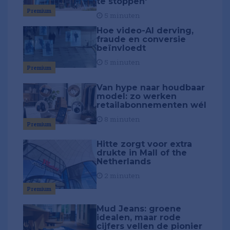
te stoppen'
Premium
5 minuten
Hoe video-AI derving,
fraude en conversie
beïnvloedt
5 minuten
Premium
Van hype naar houdbaar
model: zo werken
retailabonnementen wél
8 minuten
Premium
Hitte zorgt voor extra
drukte in Mall of the
Netherlands
2 minuten
Premium
Mud Jeans: groene
idealen, maar rode
cijfers vellen de pionier