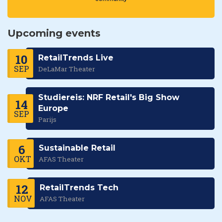
Upcoming events
10
RetailTrends Live
SEP
DeLaMar Theater
Studiereis: NRF Retail's Big Show
14
Europe
SEP
Parijs
6
Sustainable Retail
OKT
AFAS Theater
12
RetailTrends Tech
NOV
AFAS Theater