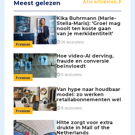
Alle artikelen
Meest gelezen
Kika Buhrmann (Marie-
Stella-Maris): 'Groei mag
nooit ten koste gaan
van je merkidentiteit'
16 minuten
Premium
Hoe video-AI derving,
fraude en conversie
beïnvloedt
5 minuten
Premium
Van hype naar houdbaar
model: zo werken
retailabonnementen wél
8 minuten
Premium
Hitte zorgt voor extra
drukte in Mall of the
Netherlands