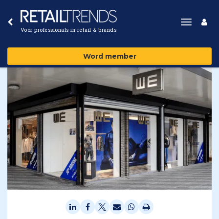
Toggle
Voor professionals in retail & brands
navigat
Word member