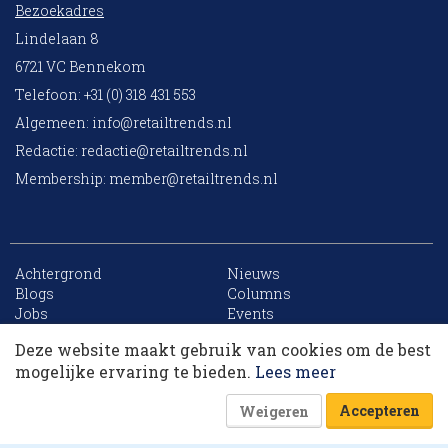
Bezoekadres
Lindelaan 8
6721 VC Bennekom
Telefoon: +31 (0) 318 431 553
Algemeen:
info@retailtrends.nl
Redactie:
redactie@retailtrends.nl
Membership:
member@retailtrends.nl
Achtergrond
Nieuws
10 collega’s
Blogs
Columns
Jobs
Events
Contact
Word member
Deze website maakt gebruik van cookies om de best
Archief
Sitemap
Korting op events
mogelijke ervaring te bieden.
Lees meer
Accepteren
Weigeren
Website is powered by