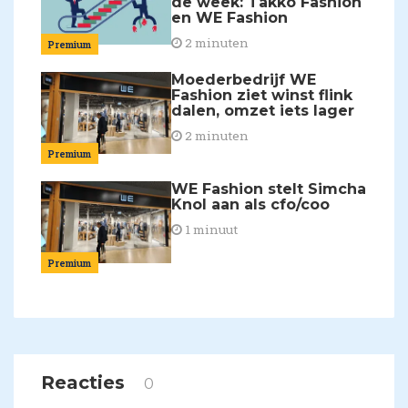
de week: Takko Fashion
en WE Fashion
2 minuten
Premium
Moederbedrijf WE
Fashion ziet winst flink
dalen, omzet iets lager
2 minuten
Premium
WE Fashion stelt Simcha
Knol aan als cfo/coo
1 minuut
Premium
Reacties
0