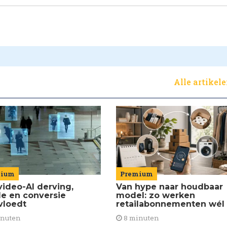
Alle artikel
Premium
mium
Van hype naar houdbaar
video-AI derving,
model: zo werken
de en conversie
retailabonnementen wél
vloedt
8 minuten
inuten