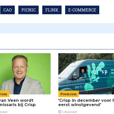
CAO
PICNIC
FLINK
E-COMMERCE
mium
Premium
van Veen wordt
'Crisp in december voor 
issaris bij Crisp
eerst winstgevend'
nuut
1 minuut