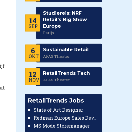
Studiereis: NRF
14
Retail's Big Show
SEP
Europe
Parijs
6
Sustainable Retail
OKT
AFAS Theater
jf
12
RetailTrends Tech
NOV
AFAS Theater
at
RetailTrends Jobs
State of Art Designer
Redman Europe Sales Developer (Europe)
MS Mode Storemanager