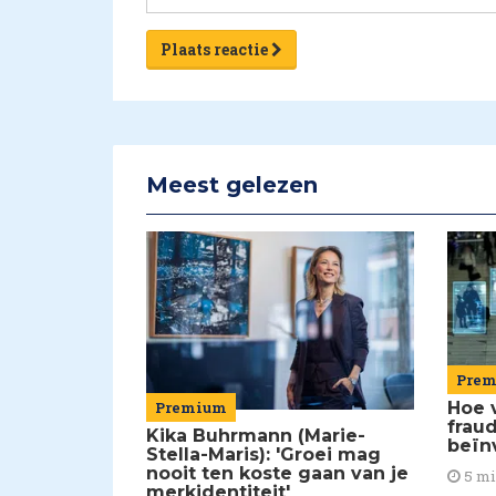
Plaats reactie
Meest gelezen
Pre
Premium
Hoe 
frau
Kika Buhrmann (Marie-
beïn
Stella-Maris): 'Groei mag
nooit ten koste gaan van je
5 m
merkidentiteit'