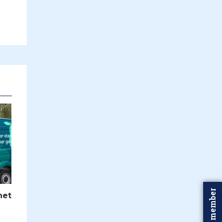
Word member
het