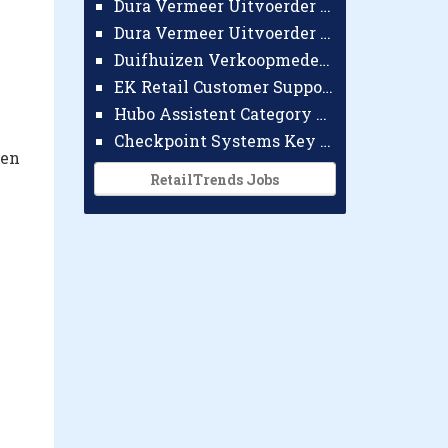
Dura Vermeer Uitvoerder GWW Amsterdam
Dura Vermeer Uitvoerder Civiel Nijmegen
Duifhuizen Verkoopmedewerker Ridderkerk
EK Retail Customer Support Omnichannel
Hubo Assistent Category Manager
Checkpoint Systems Key Accountmanager Benelux
den
RetailTrends Jobs