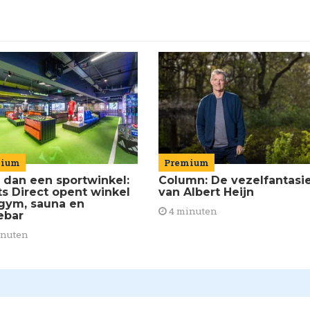
mium
Premium
 dan een sportwinkel:
Column: De vezelfantasi
ts Direct opent winkel
van Albert Heijn
gym, sauna en
4 minuten
ebar
inuten