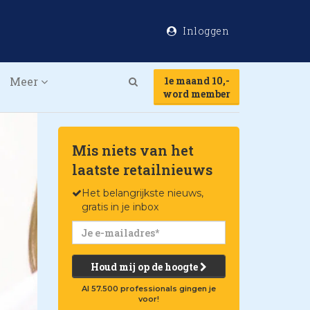
Inloggen
Meer
1e maand 10,-
Search
word member
Mis niets van het
laatste retailnieuws
Het belangrijkste nieuws,
gratis in je inbox
Houd mij op de hoogte
Al 57.500 professionals gingen je
voor!