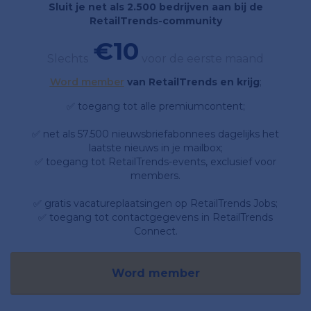
Sluit je net als 2.500 bedrijven aan bij de
RetailTrends-community
€10
Slechts
voor de eerste maand
Word member
van RetailTrends en krijg
;
✅ toegang tot alle premiumcontent;
✅ net als 57.500 nieuwsbriefabonnees dagelijks het
laatste nieuws in je mailbox;
✅ toegang tot RetailTrends-events, exclusief voor
members.
✅ gratis vacatureplaatsingen op RetailTrends Jobs;
✅ toegang tot contactgegevens in RetailTrends
Connect.
Word member