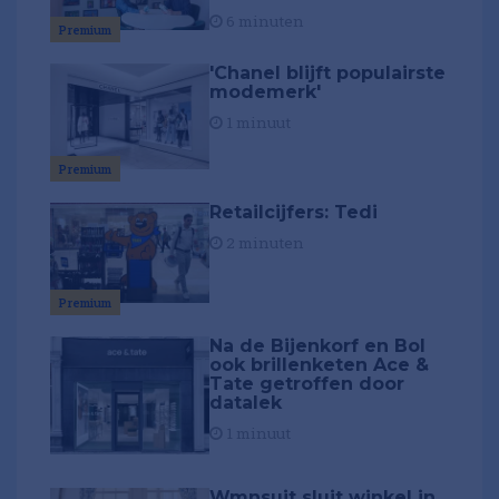
6 minuten
Premium
'Chanel blijft populairste
modemerk'
1 minuut
Premium
Retailcijfers: Tedi
2 minuten
Premium
Na de Bijenkorf en Bol
ook brillenketen Ace &
Tate getroffen door
datalek
1 minuut
Wmnsuit sluit winkel in