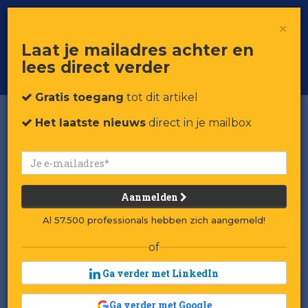
×
Toggle
Voor professionals in retail & brands
Laat je mailadres achter en
navigat
lees direct verder
Word member
Gratis toegang
tot dit artikel
Het laatste nieuws
direct in je mailbox
Aanmelden
Al 57.500 professionals hebben zich aangemeld!
of
Ga verder met LinkedIn
Ga verder met Google