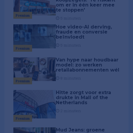
om er in één keer mee
te stoppen'
Premium
5 minuten
Hoe video-AI derving,
fraude en conversie
beïnvloedt
5 minuten
Premium
Van hype naar houdbaar
model: zo werken
retailabonnementen wél
8 minuten
Premium
Hitte zorgt voor extra
drukte in Mall of the
Netherlands
2 minuten
Premium
Mud Jeans: groene