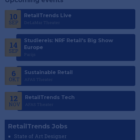
10
RetailTrends Live
SEP
DeLaMar Theater
Studiereis: NRF Retail's Big Show
14
Europe
SEP
Parijs
6
Sustainable Retail
OKT
AFAS Theater
12
RetailTrends Tech
NOV
AFAS Theater
RetailTrends Jobs
State of Art Designer