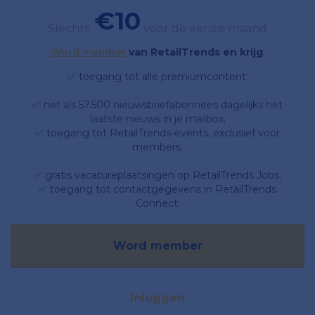
€10
Slechts
voor de eerste maand
Word member
van RetailTrends en krijg
;
✅ toegang tot alle premiumcontent;
✅ net als 57.500 nieuwsbriefabonnees dagelijks het
laatste nieuws in je mailbox;
✅ toegang tot RetailTrends-events, exclusief voor
members.
✅ gratis vacatureplaatsingen op RetailTrends Jobs;
✅ toegang tot contactgegevens in RetailTrends
Connect.
Word member
Inloggen