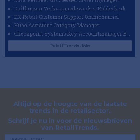
Duifhuizen Verkoopmedewerker Ridderkerk
EK Retail Customer Support Omnichannel
Hubo Assistent Category Manager
Checkpoint Systems Key Accountmanager Benelux
RetailTrends Jobs
Altijd op de hoogte van de laatste
trends in de retailsector.
Schrijf je nu in voor de nieuwsbrieven
van RetailTrends.