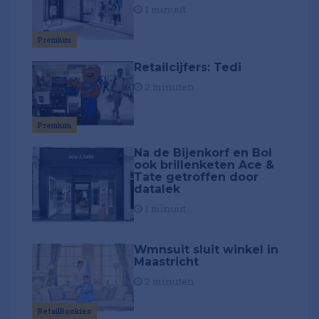
1 minuut
Premium
Retailcijfers: Tedi
2 minuten
Premium
Na de Bijenkorf en Bol
ook brillenketen Ace &
Tate getroffen door
datalek
1 minuut
Wmnsuit sluit winkel in
Maastricht
2 minuten
RetailRookies