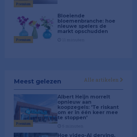
Premium
Bloeiende
bloemenbranche: hoe
nieuwe spelers de
markt opschudden
11 minuten
Premium
Alle artikelen
Meest gelezen
Albert Heijn morrelt
opnieuw aan
koopzegels: 'Te riskant
om er in één keer mee
te stoppen'
Premium
5 minuten
Hoe video-AI derving,