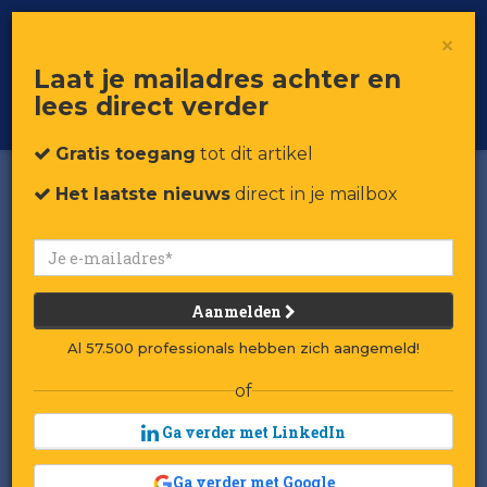
×
Toggle
Voor professionals in retail & brands
Laat je mailadres achter en
navigat
lees direct verder
Word member
Gratis toegang
tot dit artikel
Het laatste nieuws
direct in je mailbox
Aanmelden
Al 57.500 professionals hebben zich aangemeld!
of
Ga verder met LinkedIn
Ga verder met Google