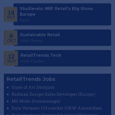
Studiereis: NRF Retail's Big Show
14
Europe
SEP
Parijs
6
Sustainable Retail
OKT
AFAS Theater
12
RetailTrends Tech
NOV
AFAS Theater
RetailTrends Jobs
State of Art Designer
Redman Europe Sales Developer (Europe)
MS Mode Storemanager
Dura Vermeer Uitvoerder GWW Amsterdam
Dura Vermeer Uitvoerder Civiel Nijmegen