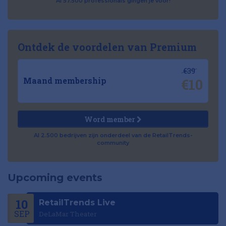
Al 57.500 professionals gingen je voor!
Ontdek de voordelen van Premium
€39
€10
Maand membership
Word member
Al 2.500 bedrijven zijn onderdeel van de RetailTrends-
community
Upcoming events
10
RetailTrends Live
SEP
DeLaMar Theater