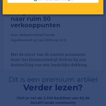
Daily Flowers breidt uit
naar ruim 50
verkooppunten
Door:
Redactie RetailTrends
Gepubliceerd op 1 juli 2025 om 13:21
Met de uitrol van 36 nieuwe automaten
komt het bloemenbedrijf dichter bij zijn
doelstelling van een landelijke dekking.
Dit is een premium artikel
Verder lezen?
Sluit je net als 2.500 bedrijven aan bij de
RetailTrends-community